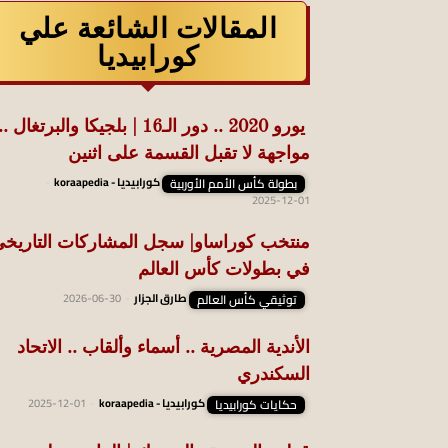
المقالات الشائعة علي
كورابيديا
يورو 2020 .. دور الـ16 | بلجيكا والبرتغال ..
مواجهة لا تقبل القسمة على اثنين
بطولة كأس الأمم الأوربية
كورابيديا - koraapedia
-
2025-12-01
منتخب كوراساو| سجل المشاركات التاريخ
في بطولات كأس العالم
توثيقي كأس العالم
طارق الجزار
-
2026-06-30
الأندية المصرية .. أسماء وألقاب .. الاتحاد
السكندري
حكايات كورابيديا
كورابيديا - koraapedia
-
2025-12-01