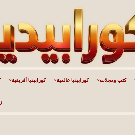
كتب ومجلات
كورابيديا عالمية
كورابيديا أفريقية
ك
كورابيديا
ز
|