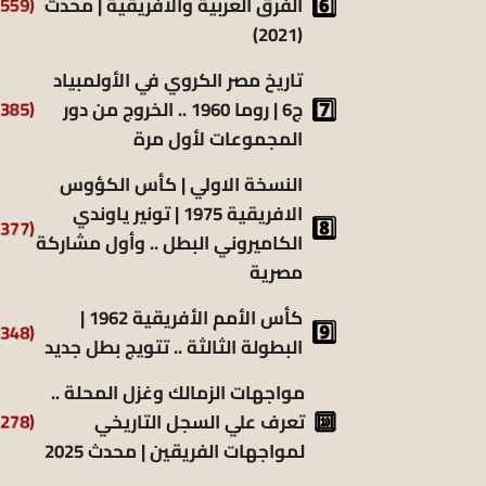
(6٬559)
الفرق العربية والأفريقية | محدث
(2021)
تاريخ مصر الكروي في الأولمبياد
(6٬385)
ج6 | روما 1960 .. الخروج من دور
المجموعات لأول مرة
النسخة الاولي | كأس الكؤوس
الافريقية 1975 | تونير ياوندي
(5٬377)
الكاميروني البطل .. وأول مشاركة
مصرية
كأس الأمم الأفريقية 1962 |
(5٬348)
البطولة الثالثة .. تتويج بطل جديد
مواجهات الزمالك وغزل المحلة ..
(5٬278)
تعرف علي السجل التاريخي
لمواجهات الفريقين | محدث 2025