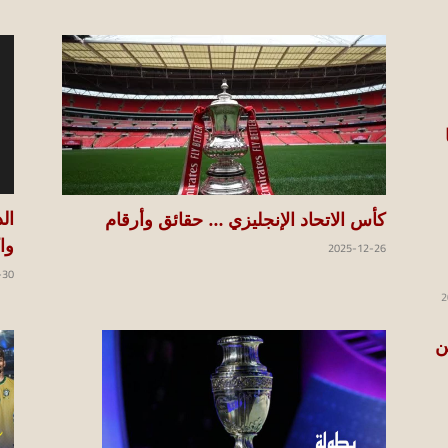
ال
كأس الاتحاد الإنجليزي … حقائق وأرقام
وا
2025-12-26
-30
2
 من