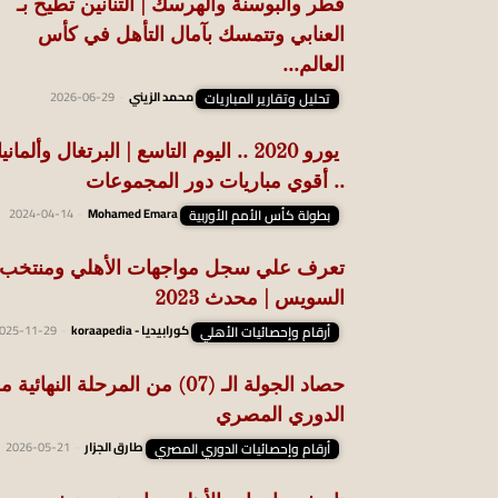
قطر والبوسنة والهرسك | التنانين تطيح بـ
العنابي وتتمسك بآمال التأهل في كأس
العالم...
تحليل وتقارير المباريات
محمد الزيني
-
2026-06-29
يورو 2020 .. اليوم التاسع | البرتغال وألمانيا
.. أقوي مباريات دور المجموعات
بطولة كأس الأمم الأوربية
Mohamed Emara
-
2024-04-14
تعرف علي سجل مواجهات الأهلي ومنتخب
السويس | محدث 2023
أرقام وإحصائيات الأهلي
كورابيديا - koraapedia
-
025-11-29
حصاد الجولة الـ (07) من المرحلة النهائية
الدوري المصري
أرقام وإحصائيات الدوري المصري
طارق الجزار
-
2026-05-21