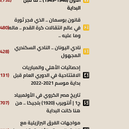
البداية
قانون بوسمان .. الذي فجر ثورة
(9٬480)
في عالم انتقالات كرة القدم .. ماله
وما عليه ..
نادي اليونان .. النادي السكندري
(9٬428)
المجهول
إحصائيات الأهلي والمباريات
(8٬131)
الافتتاحية في الدوري العام قبل
بداية موسم 2021-2022
تاريخ مصر الكروي في الأولمبياد
(6٬707)
ج1 | أنتويرب (1920) بلجيكا .. من
هنا كانت البداية
مواجهات الفرق البرازيلية مع