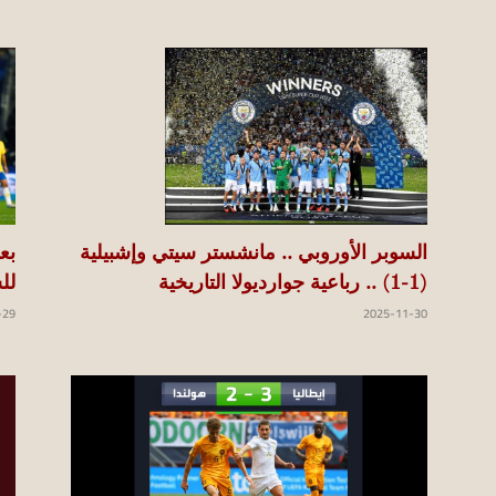
koraapedia
بع
السوبر الأوروبي .. مانشستر سيتي وإشبيلية
لل
(1-1) .. رباعية جوارديولا التاريخية
-29
2025-11-30