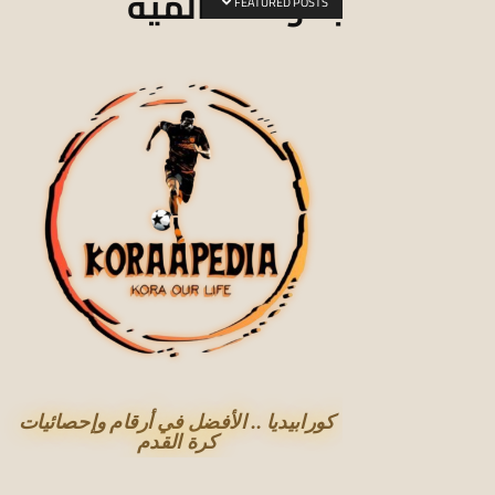
بطولات عالمية
FEATURED POSTS
كورابيديا .. الأفضل في أرقام وإحصائيات
كرة القدم