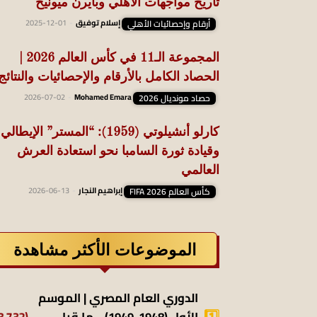
تاريخ مواجهات الأهلي وبايرن ميونيخ
أرقام وإحصائيات الأهلي
إسلام توفيق
-
2025-12-01
المجموعة الـ11 في كأس العالم 2026 |
الحصاد الكامل بالأرقام والإحصائيات والنتائج
حصاد مونديال 2026
Mohamed Emara
-
2026-07-02
كارلو أنشيلوتي (1959): “المستر” الإيطالي
وقيادة ثورة السامبا نحو استعادة العرش
العالمي
كأس العالم FIFA 2026
إبراهيم النجار
-
2026-06-13
الموضوعات الأكثر مشاهدة
الدوري العام المصري | الموسم
(13٬732)
الأول (1948-1949) .. ما قبل