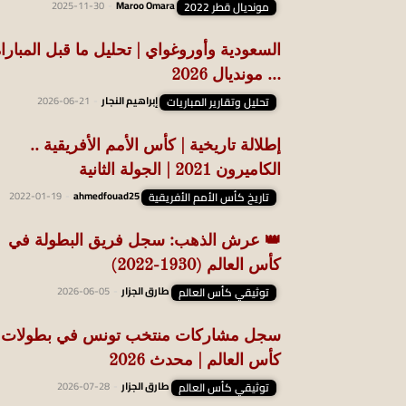
مونديال قطر 2022
Maroo Omara
-
2025-11-30
السعودية وأوروغواي | تحليل ما قبل المبارا
… مونديال 2026
تحليل وتقارير المباريات
إبراهيم النجار
-
2026-06-21
إطلالة تاريخية | كأس الأمم الأفريقية ..
الكاميرون 2021 | الجولة الثانية
تاريخ كأس الأمم الأفريقية
ahmedfouad25
-
2022-01-19
👑 عرش الذهب: سجل فريق البطولة في
كأس العالم (1930-2022)
توثيقي كأس العالم
طارق الجزار
-
2026-06-05
سجل مشاركات منتخب تونس في بطولات
كأس العالم | محدث 2026
توثيقي كأس العالم
طارق الجزار
-
2026-07-28