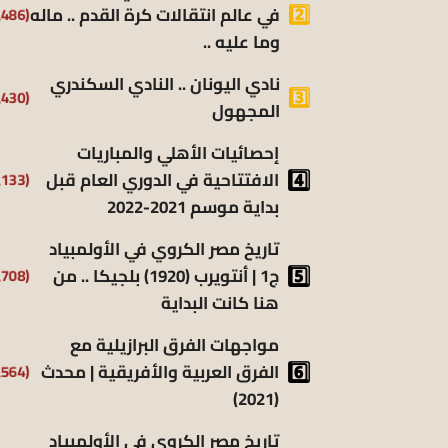
في عالم انتقالات كرة القدم .. ماله
(9٬486)
وما عليه ..
نادي اليونان .. النادي السكندري
(9٬430)
المجهول
إحصائيات الأهلي والمباريات
الافتتاحية في الدوري العام قبل
(8٬133)
بداية موسم 2021-2022
تاريخ مصر الكروي في الأولمبياد
ج1 | أنتويرب (1920) بلجيكا .. من
(6٬708)
هنا كانت البداية
مواجهات الفرق البرازيلية مع
الفرق العربية والأفريقية | محدث
(6٬564)
(2021)
تاريخ مصر الكروي في الأولمبياد