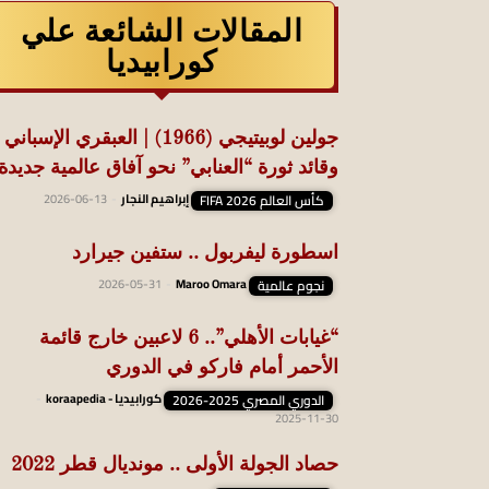
المقالات الشائعة علي
كورابيديا
جولين لوبيتيجي (1966) | العبقري الإسباني
وقائد ثورة “العنابي” نحو آفاق عالمية جديدة
كأس العالم FIFA 2026
إبراهيم النجار
-
2026-06-13
اسطورة ليفربول .. ستفين جيرارد
نجوم عالمية
Maroo Omara
-
2026-05-31
“غيابات الأهلي”.. 6 لاعبين خارج قائمة
الأحمر أمام فاركو في الدوري
الدوري المصري 2025-2026
كورابيديا - koraapedia
-
2025-11-30
حصاد الجولة الأولى .. مونديال قطر 2022