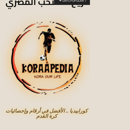
تاريخ المنتخب المصري
7 DAYS POPULAR
كورابيديا .. الأفضل في أرقام وإحصائيات
كرة القدم