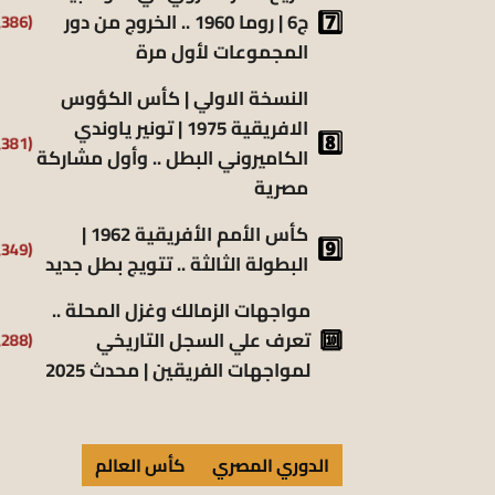
ج6 | روما 1960 .. الخروج من دور
(6٬386)
المجموعات لأول مرة
النسخة الاولي | كأس الكؤوس
الافريقية 1975 | تونير ياوندي
(5٬381)
الكاميروني البطل .. وأول مشاركة
مصرية
كأس الأمم الأفريقية 1962 |
(5٬349)
البطولة الثالثة .. تتويج بطل جديد
مواجهات الزمالك وغزل المحلة ..
تعرف علي السجل التاريخي
(5٬288)
لمواجهات الفريقين | محدث 2025
الدوري المصري
كأس العالم