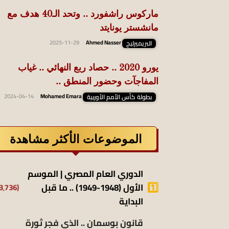
ماركوس راشفورد .. وتحد الـ40 هدف مع
مانشستر يونايتد
البريميرليج
Ahmed Nasser
-
2025-11-29
يورو 2020 .. حصاد ربع النهائي .. غياب
المفاجآت وحضور المنطق ..
بطولة كأس الأمم الأوربية
Mohamed Emara
-
2024-04-14
الموضوعات الأكثر مشاهدة
الدوري العام المصري | الموسم
الأول (1948-1949) .. ما قبل
(13٬736)
البداية
قانون بوسمان .. الذي فجر ثورة