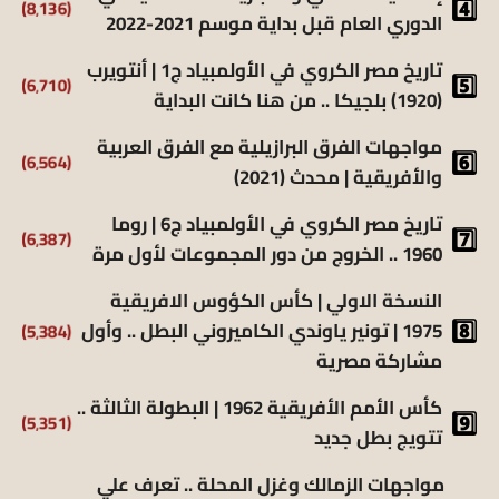
(8٬136)
الدوري العام قبل بداية موسم 2021-2022
تاريخ مصر الكروي في الأولمبياد ج1 | أنتويرب
(6٬710)
(1920) بلجيكا .. من هنا كانت البداية
مواجهات الفرق البرازيلية مع الفرق العربية
(6٬564)
والأفريقية | محدث (2021)
تاريخ مصر الكروي في الأولمبياد ج6 | روما
(6٬387)
1960 .. الخروج من دور المجموعات لأول مرة
النسخة الاولي | كأس الكؤوس الافريقية
(5٬384)
1975 | تونير ياوندي الكاميروني البطل .. وأول
مشاركة مصرية
كأس الأمم الأفريقية 1962 | البطولة الثالثة ..
(5٬351)
تتويج بطل جديد
مواجهات الزمالك وغزل المحلة .. تعرف علي