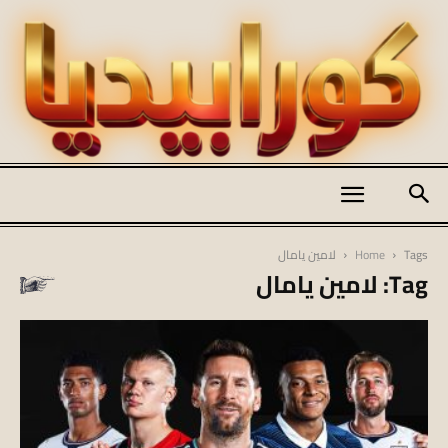
كورابيديا
Tags
Home
لامين يامال
Tag: لامين يامال
|
koraapedia