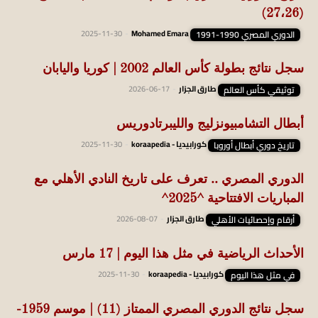
(27،26)
الدوري المصري 1990-1991
Mohamed Emara
-
2025-11-30
سجل نتائج بطولة كأس العالم 2002 | كوريا واليابان
توثيقي كأس العالم
طارق الجزار
-
2026-06-17
أبطال التشامبيونزليج والليبرتادوريس
تاريخ دوري أبطال أوروبا
كورابيديا - koraapedia
-
2025-11-30
الدوري المصري .. تعرف على تاريخ النادي الأهلي مع
المباريات الافتتاحية ^2025^
أرقام وإحصائيات الأهلي
طارق الجزار
-
2026-08-07
الأحداث الرياضية في مثل هذا اليوم | 17 مارس
في مثل هذا اليوم
كورابيديا - koraapedia
-
2025-11-30
سجل نتائج الدوري المصري الممتاز (11) | موسم 1959-