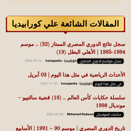
المقالات الشائعة علي كورابيديا
سجل نتائج الدوري المصري الممتاز (32) .. موسم
1984-1985 | الأهلي البطل (19)
سجل مواسم الدوري المصري
كورابيديا - koraapedia
-
2026-03-14
الأحداث الرياضية في مثل هذا اليوم | 03 أبريل
في مثل هذا اليوم
كورابيديا - koraapedia
-
2025-11-30
سلسلة حكايات كأس العالم .. (16) قضية سالتييو –
مونديال 1986
حكايات المونديال
Mohamed Radwan
-
2026-06-09
تاريخ الدوري المصري | موسم 90 – 1991 | الأسابيع