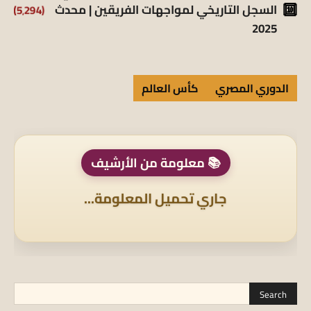
(5٬294)
السجل التاريخي لمواجهات الفريقين | محدث
2025
الدوري المصري
كأس العالم
📚 معلومة من الأرشيف
جاري تحميل المعلومة...