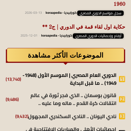
1960
سجل مواسم الدوري المصري
كورابيديا - koraapedia
-
2026-03-13
حكاية اول لقاء قمة في الدوري | ج2 **
أرقام وإحصائيات الدوري المصري
كورابيديا - koraapedia
-
2025-12-01
الموضوعات الأكثر مشاهدة
الدوري العام المصري | الموسم الأول (1948-
(13٬740)
1949) .. ما قبل البداية
قانون بوسمان .. الذي فجر ثورة في عالم
(9٬486)
انتقالات كرة القدم .. ماله وما عليه ..
(9٬432)
نادي اليونان .. النادي السكندري المجهول
إحصائيات الأهلي والمباريات الافتتاحية في