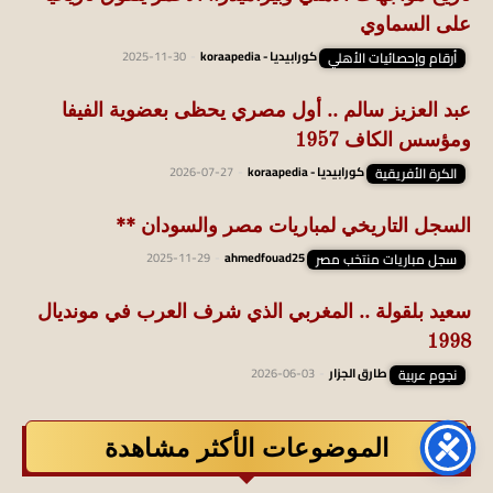
على السماوي
أرقام وإحصائيات الأهلي
كورابيديا - koraapedia
-
2025-11-30
عبد العزيز سالم .. أول مصري يحظى بعضوية الفيفا
ومؤسس الكاف 1957
الكرة الأفريقية
كورابيديا - koraapedia
-
2026-07-27
السجل التاريخي لمباريات مصر والسودان **
سجل مباريات منتخب مصر
ahmedfouad25
-
2025-11-29
سعيد بلقولة .. المغربي الذي شرف العرب في مونديال
1998
نجوم عربية
طارق الجزار
-
2026-06-03
الموضوعات الأكثر مشاهدة