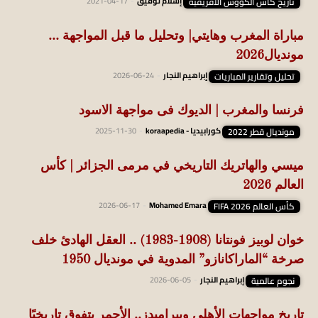
تاريخ كأس الكؤوس الافريقية
إسلام توفيق
-
2021-04-17
مباراة المغرب وهايتي| وتحليل ما قبل المواجهة …
مونديال2026
تحليل وتقارير المباريات
إبراهيم النجار
-
2026-06-24
فرنسا والمغرب | الديوك فى مواجهة الاسود
مونديال قطر 2022
كورابيديا - koraapedia
-
2025-11-30
ميسي والهاتريك التاريخي في مرمى الجزائر | كأس
العالم 2026
كأس العالم FIFA 2026
Mohamed Emara
-
2026-06-17
خوان لوبيز فونتانا (1908-1983) .. العقل الهادئ خلف
صرخة “الماراكانازو” المدوية في مونديال 1950
نجوم عالمية
إبراهيم النجار
-
2026-06-05
تاريخ مواجهات الأهلي وبيراميدز.. الأحمر يتفوق تاريخيًا