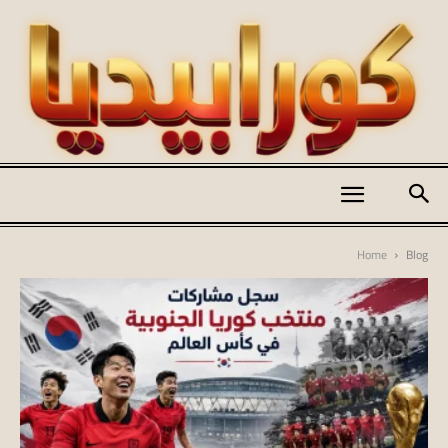
كورابيديا
Home
Blog
|
koraapedia