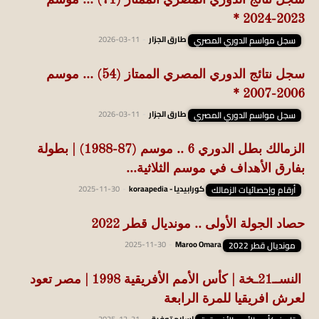
سجل نتائج الدوري المصري الممتاز (71) … موسم
2023-2024 *
سجل مواسم الدوري المصري
طارق الجزار
-
2026-03-11
سجل نتائج الدوري المصري الممتاز (54) … موسم
2006-2007 *
سجل مواسم الدوري المصري
طارق الجزار
-
2026-03-11
الزمالك بطل الدوري 6 .. موسم (87-1988) | بطولة
بفارق الأهداف في موسم الثلاثية...
أرقام وإحصائيات الزمالك
كورابيديا - koraapedia
-
2025-11-30
حصاد الجولة الأولى .. مونديال قطر 2022
مونديال قطر 2022
Maroo Omara
-
2025-11-30
النســ21ـخة | كأس الأمم الأفريقية 1998 | مصر تعود
لعرش افريقيا للمرة الرابعة