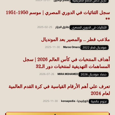
تاريخ كأس الأمم الأفريقية
إسلام توفيق
-
2025-12-21
سجل الثنائيات في الدوري المصري | موسم 1950-1951
**
الثنائيات في الدوري المصري
طارق الجزار
-
2025-02-25
ملاعب قطر .. والمصير بعد المونديال
مونديال قطر 2022
Maroo Omara
-
2025-11-30
أهداف المنتخبات في كأس العالم 2026 | سجل
المساهمات التهديفية لمنتخبات دور الـ32
حصاد مونديال 2026
MIRA MOHAMED
-
2026-07-26
تعرف علي أهم الأرقام القياسية في كرة القدم العالمية
لعام 2024
نجوم عالمية
كورابيديا - koraapedia
-
2025-11-30