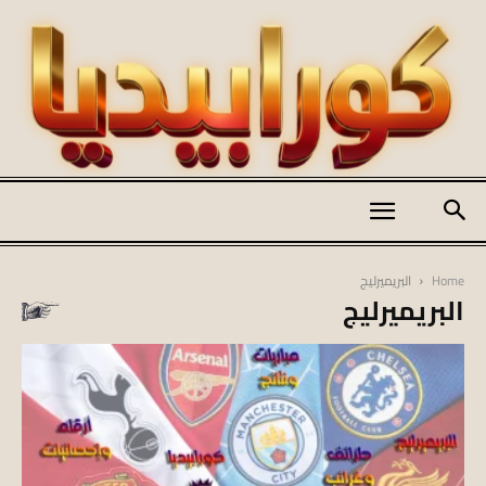
كورابيديا
Home
البريميرليج
البريميرليج
|
koraapedia