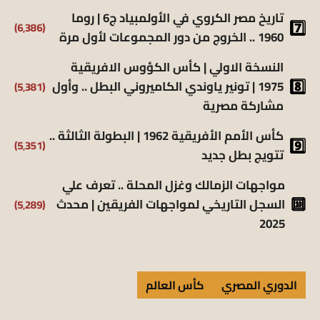
تاريخ مصر الكروي في الأولمبياد ج6 | روما
(6٬386)
1960 .. الخروج من دور المجموعات لأول مرة
النسخة الاولي | كأس الكؤوس الافريقية
(5٬381)
1975 | تونير ياوندي الكاميروني البطل .. وأول
مشاركة مصرية
كأس الأمم الأفريقية 1962 | البطولة الثالثة ..
(5٬351)
تتويج بطل جديد
مواجهات الزمالك وغزل المحلة .. تعرف علي
(5٬289)
السجل التاريخي لمواجهات الفريقين | محدث
2025
الدوري المصري
كأس العالم