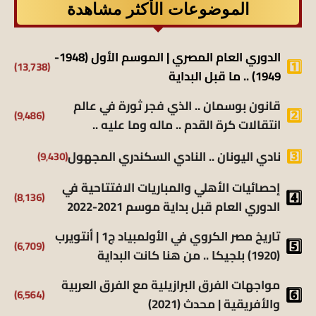
الموضوعات الأكثر مشاهدة
الدوري العام المصري | الموسم الأول (1948-
(13٬738)
1949) .. ما قبل البداية
قانون بوسمان .. الذي فجر ثورة في عالم
(9٬486)
انتقالات كرة القدم .. ماله وما عليه ..
(9٬430)
نادي اليونان .. النادي السكندري المجهول
إحصائيات الأهلي والمباريات الافتتاحية في
(8٬136)
الدوري العام قبل بداية موسم 2021-2022
تاريخ مصر الكروي في الأولمبياد ج1 | أنتويرب
(6٬709)
(1920) بلجيكا .. من هنا كانت البداية
مواجهات الفرق البرازيلية مع الفرق العربية
(6٬564)
والأفريقية | محدث (2021)