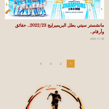
مانشستر سيتي بطل البريميرليج 2022/23.. حقائق
وأرقام..
2025-11-30
3
2
1