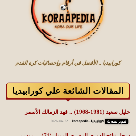
كورابيديا .. الأفضل في أرقام وإحصائيات كرة القدم
المقالات الشائعة علي كورابيديا
خليل سعيد (1931-1968) .. فهد الزمالك الأسمر
نجوم مصرية
كورابيديا - koraapedia
-
2026-04-22