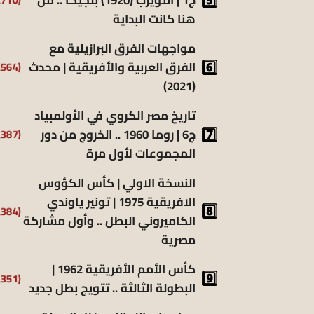
هنا كانت البداية
مواجهات الفرق البرازيلية مع
الفرق العربية والأفريقية | محدث
(6٬564)
(2021)
تاريخ مصر الكروي في الأولمبياد
ج6 | روما 1960 .. الخروج من دور
(6٬387)
المجموعات لأول مرة
النسخة الاولي | كأس الكؤوس
الافريقية 1975 | تونير ياوندي
(5٬384)
الكاميروني البطل .. وأول مشاركة
مصرية
كأس الأمم الأفريقية 1962 |
(5٬351)
البطولة الثالثة .. تتويج بطل جديد