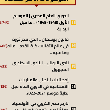
الدوري العام المصري | الموسم
الأول (1948-1949) .. ما قبل
(13٬740)
البداية
قانون بوسمان .. الذي فجر ثورة
في عالم انتقالات كرة القدم .. ماله
(9٬486)
وما عليه ..
نادي اليونان .. النادي السكندري
(9٬432)
المجهول
إحصائيات الأهلي والمباريات
الافتتاحية في الدوري العام قبل
(8٬136)
بداية موسم 2021-2022
تاريخ مصر الكروي في الأولمبياد
ج1 | أنتويرب (1920) بلجيكا .. من
(6٬710)