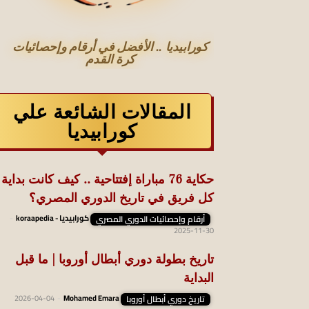
كورابيديا .. الأفضل في أرقام وإحصائيات
كرة القدم
المقالات الشائعة علي
كورابيديا
حكاية 76 مباراة إفتتاحية .. كيف كانت بداية
كل فريق في تاريخ الدوري المصري؟
أرقام وإحصائيات الدوري المصري
كورابيديا - koraapedia
-
2025-11-30
تاريخ بطولة دوري أبطال أوروبا | ما قبل
البداية
تاريخ دوري أبطال أوروبا
Mohamed Emara
-
2026-04-04