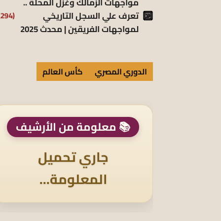
مواجهات الزمالك وغزل المحلة ..
تعرف علي السجل التاريخي
(5٬294)
لمواجهات الفريقين | محدث 2025
الدوري المصري
كأس العالم
📚 معلومة من الأرشيف
جاري تحميل
المعلومة...