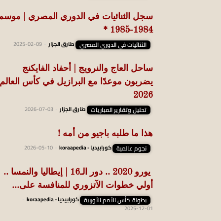
سجل الثنائيات في الدوري المصري | موسم
1984-1985 *
الثنائيات في الدوري المصري
طارق الجزار
-
2025-02-09
ساحل العاج والنرويج | أحفاد الفايكنج
يضربون موعدًا مع البرازيل في كأس العالم
2026
تحليل وتقارير المباريات
طارق الجزار
-
2026-07-03
هذا ما طلبه باجيو من أمه !
نجوم عالمية
كورابيديا - koraapedia
-
2026-05-10
يورو 2020 .. دور الـ16 | إيطاليا والنمسا ..
أولي خطوات الآتزوري للمنافسة على...
بطولة كأس الأمم الأوربية
كورابيديا - koraapedia
-
2025-12-01