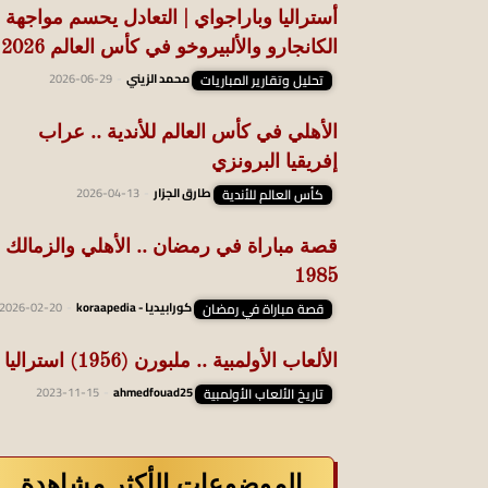
أستراليا وباراجواي | التعادل يحسم مواجهة
الكانجارو والألبيروخو في كأس العالم 2026
تحليل وتقارير المباريات
محمد الزيني
-
2026-06-29
الأهلي في كأس العالم للأندية .. عراب
إفريقيا البرونزي
كأس العالم للأندية
طارق الجزار
-
2026-04-13
قصة مباراة في رمضان .. الأهلي والزمالك
1985
قصة مباراة في رمضان
كورابيديا - koraapedia
-
2026-02-20
الألعاب الأولمبية .. ملبورن (1956) استراليا |
تاريخ الألعاب الأولمبية
ahmedfouad25
-
2023-11-15
الموضوعات الأكثر مشاهدة