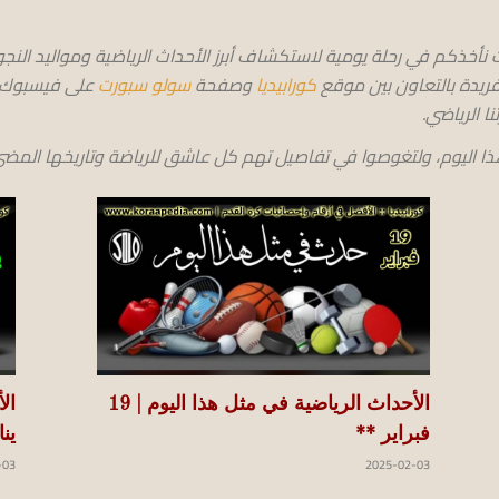
 نأخذكم في رحلة يومية لاستكشاف أبرز الأحداث الرياضية ومواليد النج
لفريدة بالتعاون بين موقع
كورابيديا
وصفحة
سولو سبورت
على فيسبوك، ل
نا الرياضي.
koraapedia
 هذا اليوم، ولتغوصوا في تفاصيل تهم كل عاشق للرياضة وتاريخها الم
الأحداث الرياضية في مثل هذا اليوم | 19
فبراير **
ينا
-03
2025-02-03