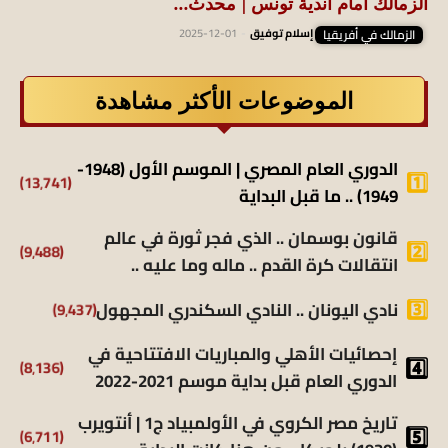
الزمالك أمام أندية تونس | محدث...
الزمالك في أفريقيا
إسلام توفيق
-
2025-12-01
الموضوعات الأكثر مشاهدة
الدوري العام المصري | الموسم الأول (1948-
(13٬741)
1949) .. ما قبل البداية
قانون بوسمان .. الذي فجر ثورة في عالم
(9٬488)
انتقالات كرة القدم .. ماله وما عليه ..
(9٬437)
نادي اليونان .. النادي السكندري المجهول
إحصائيات الأهلي والمباريات الافتتاحية في
(8٬136)
الدوري العام قبل بداية موسم 2021-2022
تاريخ مصر الكروي في الأولمبياد ج1 | أنتويرب
(6٬711)