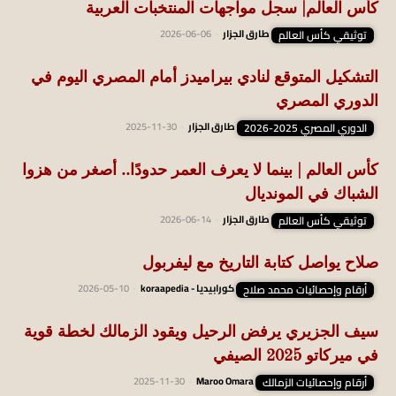
كأس العالم| سجل مواجهات المنتخبات العربية
توثيقي كأس العالم
طارق الجزار
-
2026-06-06
التشكيل المتوقع لنادي بيراميدز أمام المصري اليوم في
الدوري المصري
الدوري المصري 2025-2026
طارق الجزار
-
2025-11-30
كأس العالم | بينما لا يعرف العمر حدودًا.. أصغر من هزوا
الشباك في المونديال
توثيقي كأس العالم
طارق الجزار
-
2026-06-14
صلاح يواصل كتابة التاريخ مع ليفربول
أرقام وإحصائيات محمد صلاح
كورابيديا - koraapedia
-
2026-05-10
سيف الجزيري يرفض الرحيل ويقود الزمالك لخطة قوية
في ميركاتو 2025 الصيفي
أرقام وإحصائيات الزمالك
Maroo Omara
-
2025-11-30