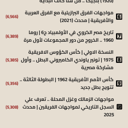
(1920) بلجيكا .. من هنا كانت البداية
مواجهات الفرق البرازيلية مع الفرق العربية
(6٬566)
والأفريقية | محدث (2021)
تاريخ مصر الكروي في الأولمبياد ج6 | روما
(6٬389)
1960 .. الخروج من دور المجموعات لأول مرة
النسخة الاولي | كأس الكؤوس الافريقية
(5٬385)
1975 | تونير ياوندي الكاميروني البطل .. وأول
مشاركة مصرية
كأس الأمم الأفريقية 1962 | البطولة الثالثة ..
(5٬356)
تتويج بطل جديد
مواجهات الزمالك وغزل المحلة .. تعرف علي
(5٬308)
السجل التاريخي لمواجهات الفريقين | محدث
2025