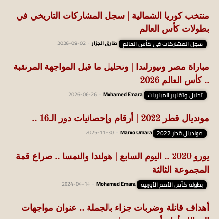
منتخب كوريا الشمالية | سجل المشاركات التاريخي في
بطولات كأس العالم
سجل المشاركات في كأس العالم
طارق الجزار
-
2026-08-02
مباراة مصر ونيوزلندا | وتحليل ما قبل المواجهة المرتقبة
.. كأس العالم 2026
تحليل وتقارير المباريات
Mohamed Emara
-
2026-06-26
مونديال قطر 2022 | أرقام وإحصائيات دور الـ16 ..
مونديال قطر 2022
Maroo Omara
-
2025-11-30
يورو 2020 .. اليوم السابع | هولندا والنمسا .. صراع قمة
المجموعة الثالثة
بطولة كأس الأمم الأوربية
Mohamed Emara
-
2024-04-14
أهداف قاتلة وضربات جزاء بالجملة .. عنوان مواجهات