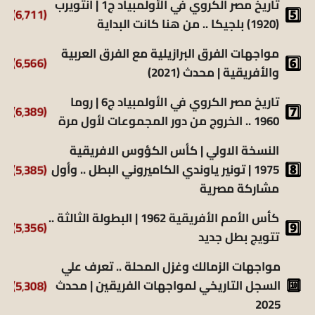
تاريخ مصر الكروي في الأولمبياد ج1 | أنتويرب
(6٬711)
(1920) بلجيكا .. من هنا كانت البداية
مواجهات الفرق البرازيلية مع الفرق العربية
(6٬566)
والأفريقية | محدث (2021)
تاريخ مصر الكروي في الأولمبياد ج6 | روما
(6٬389)
1960 .. الخروج من دور المجموعات لأول مرة
النسخة الاولي | كأس الكؤوس الافريقية
(5٬385)
1975 | تونير ياوندي الكاميروني البطل .. وأول
مشاركة مصرية
كأس الأمم الأفريقية 1962 | البطولة الثالثة ..
(5٬356)
تتويج بطل جديد
مواجهات الزمالك وغزل المحلة .. تعرف علي
(5٬308)
السجل التاريخي لمواجهات الفريقين | محدث
2025