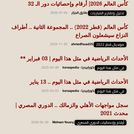
كأس العالم 2026| أرقام وإحصائيات دور الـ 32
تحليل وتقارير المباريات
طارق الجزار
-
2026-07-04
كأس العالم (قطر 2022) .. المجموعة الثانية .. أطراف
النزاع سيشعلون الصراع
مونديال قطر 2022
ahmedfouad25
-
2025-11-30
الأحداث الرياضية في مثل هذا اليوم | 03 فبراير **
في مثل هذا اليوم
كورابيديا - koraapedia
-
2025-02-08
الأحداث الرياضية في مثل هذا اليوم .. 13 يناير
في مثل هذا اليوم
كورابيديا - koraapedia
-
2025-03-03
سجل مواجهات الأهلي والزمالك .. الدوري المصري |
محدث 2021
أرقام وإحصائيات الدوري المصري
Mohsen Yousry
-
2026-04-30