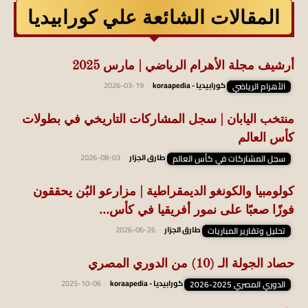
المقالات الشائعة علي كورابيديا
أرشيف مجلة الأهرام الرياضي | مارس 2025
الأهرام الرياضي
كورابيديا - koraapedia
-
2026-03-19
منتخب اليابان | سجل المشاركات التاريخي في بطولات
كأس العالم
سجل المشاركات في كأس العالم
طارق الجزار
-
2026-08-03
كولومبيا والكونغو الديمقراطية | مزارعو البُن يحققون
فوزًا صعبًا على نمور أفريقيا في كأس...
تحليل وتقارير المباريات
طارق الجزار
-
2026-06-26
حصاد الجولة الـ (10) من الدوري المصري
الدوري المصري 2025-2026
كورابيديا - koraapedia
-
2025-10-06