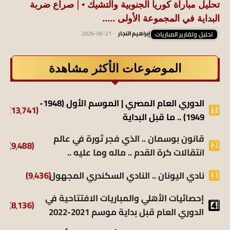
تحليل مباراة كوريا الجنوبية والتشيك ▪️ | صراع ضربة
البداية في المجموعة الأولى .....
تحليل وتقارير المباريات
إبراهيم النجار
-
2026-06-21
الموضوعات الأكثر مشاهدة
الدوري العام المصري | الموسم الأول (1948-
(13٬741)
1949) .. ما قبل البداية
قانون بوسمان .. الذي فجر ثورة في عالم
(9٬488)
انتقالات كرة القدم .. ماله وما عليه ..
(9٬436)
نادي اليونان .. النادي السكندري المجهول
إحصائيات الأهلي والمباريات الافتتاحية في
(8٬136)
الدوري العام قبل بداية موسم 2021-2022