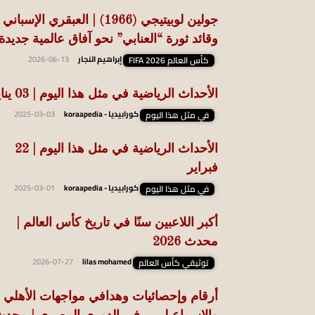
جولين لوبيتيجي (1966) | العبقري الإسباني
وقائد ثورة “العنابي” نحو آفاق عالمية جديدة
كأس العالم FIFA 2026
إبراهيم النجار
-
2026-06-13
الأحداث الرياضية في مثل هذا اليوم | 03 يناير
في مثل هذا اليوم
كورابيديا - koraapedia
-
2025-03-03
الأحداث الرياضية في مثل هذا اليوم | 22
فبراير
في مثل هذا اليوم
كورابيديا - koraapedia
-
2025-03-01
أكبر اللاعبين سنًا في تاريخ كأس العالم |
محدث 2026
توثيقي كأس العالم
lilas mohamed
-
2026-07-27
أرقام وإحصائيات وهدافي مواجهات الأهلي