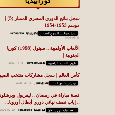
كورابيديا
سجل نتائج الدوري المصري الممتاز (5) |
موسم 1953-1954
سجل مواسم الدوري المصري
كورابيديا - koraapedia
-
2026-03-13
الألعاب الأولمبية .. سيئول (1988) كوريا
الجنوبية |
تاريخ الألعاب الأولمبية
ahmedfouad25
-
2023-11-15
كأس العالم | سجل مشاركات منتخب الصي
توثيقي كأس العالم
طارق الجزار
-
2026-06-18
قصة مباراة في رمضان .. ليفربول وبرشلون
.. إياب نصف نهائي دوري أبطال أوروبا...
قصة مباراة في رمضان
كورابيديا - koraapedia
-
2026-02-20