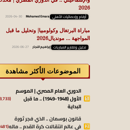
والإسماعيلي .. في الدوري المصري | محد
2026
أرقام وإحصائيات الأهلي
Mohamed Emara
-
2026-04-30
مباراة البرتغال وكولومبيا| وتحليل ما قبل
المواجهة … مونديال2026
تحليل وتقارير المباريات
إبراهيم النجار
-
2026-06-27
الموضوعات الأكثر مشاهدة
الدوري العام المصري | الموسم
الأول (1948-1949) .. ما قبل
(13٬733)
البداية
قانون بوسمان .. الذي فجر ثورة
في عالم انتقالات كرة القدم .. ماله
(9٬481)