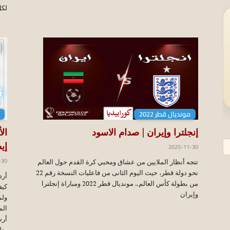
لكل
مونديال قطر 2022
إنجلترا وإيران | صدام الاسود
ال
2025-11-30
إيطا
-30
تتجه أنظار الملايين من عشاق ومحبي كرة القدم حول العالم
نحو دولة قطر، حيث اليوم الثانى من فاعليات النسخة رقم 22
أرد
من بطولة كأس العالم.. مونديال قطر 2022 ومباراة إنجلترا
كيف
وإيران
ولم
الم
أرش