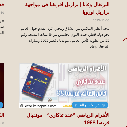
البرتغال وغانا | برازيل افريقيا فى مواجهة
قط
-30
برازيل اوروبا
2025-11-30
تتج
تتجه أنظار الملايين من عشاق ومحبي كرة القدم حول العالم
العالم
نحو دولة قطر، حيث اليوم الخامس من فاعليات النسخة رقم
22 من بطولة كأس العالم.. مونديال قطر 2022 ومباراة
البرتغال وغانا
توثيقي كأس العالم
ال
الأهرام الرياضي “عدد تذكاري” | مونديال
-30
فرنسا 1998