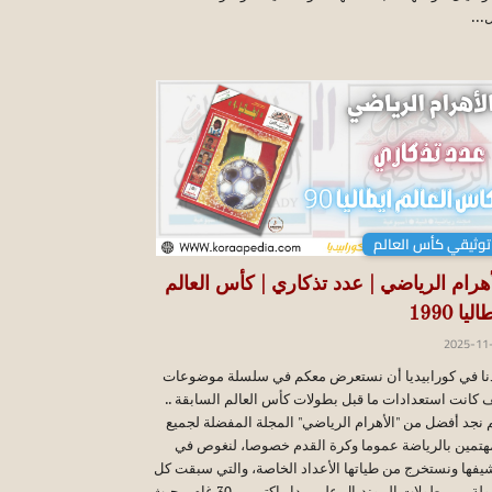
...
توثيقي كأس العالم
أهرام الرياضي | عدد تذكاري | كأس العالم
ليا 1990
2025-11
نا في كورابيديا أن نستعرض معكم في سلسلة موضوعات
 كانت استعدادات ما قبل بطولات كأس العالم السابقة ..
 نجد أفضل من "الأهرام الرياضي" المجلة المفضلة لجميع
هتمين بالرياضة عموما وكرة القدم خصوصا، لنغوص في
يفها ونستخرج من طياتها الأعداد الخاصة، والتي سبقت كل
بطولة من بطولات المونديال علي مدار اكتر من 30 غام .. حيث