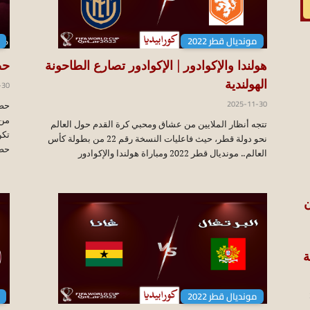
مونديال قطر 2022
هولندا والإكوادور | الإكوادور تصارع الطاحونة
حصا
-30
الهولندية
2025-11-30
تتجه أنظار الملايين من عشاق ومحبي كرة القدم حول العالم
تكن
نحو دولة قطر، حيث فاعليات النسخة رقم 22 من بطولة كأس
حصا
العالم.. مونديال قطر 2022 ومباراة هولندا والإكوادور
ن
ة
مونديال قطر 2022