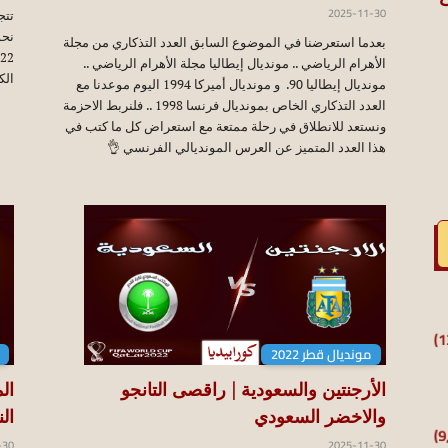
ث
2025-11-30
تتج
نحو
بعدما استعرضنا في الموضوع السابق العدد التذكاري من مجلة
الأهرام الرياضي .. مونديال إيطاليا مجلة الأهرام الرياضي ..
الك
مونديال إيطاليا 90. و مونديال أميركا 1994 اليوم موعدنا مع
العدد التذكاري الخاص بمونديال فرنسا 1998 .. فلنربط الاحزمة
ونستعد للانطلاق في رحلة ممتعة مع استعراض كل ما كتب في
هذا العدد المتميز عن العرس المونديالي الفرنسي 👌
مونديال قطر 2022
الأرجنتين والسعودية | راقصى التانجو
ال
والاخضر السعودي
ال
-30
2025-11-30