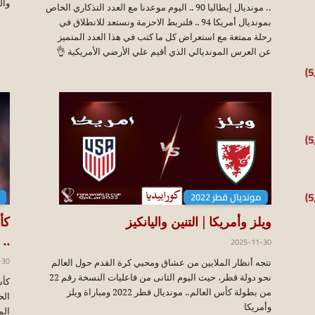
وال
.. مونديال إيطاليا 90 .. اليوم موعدنا مع العدد التذكاري الخاص
بمونديال أمريكا 94 .. فلنربط الاحزمة ونستعد للانطلاق في
رحلة ممتعة مع استعراض كل ما كتب في هذا العدد المتميز
عن العرس المونديالي الذي أقيم علي الأرضي الأمريكية 👌
مونديال قطر 2022
ويلز وأمريكا | التنين واليانكيز
2025-11-30
..
-30
تتجه أنظار الملايين من عشاق ومحبي كرة القدم حول العالم
نحو دولة قطر، حيث اليوم الثانى من فاعليات النسخة رقم 22
من بطولة كأس العالم.. مونديال قطر 2022 ومباراة ويلز
الح
وأمريكا
الم