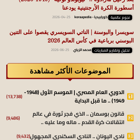
أسطورة الكرة الأرجنتينية يودعنا
نجوم عالمية
كورابيديا - koraapedia
-
2026-04-25
سويسرا والبوسنة | الناتي السويسري يقصوا على التنين
البوسني برباعية في كأس العالم 2026
تحليل وتقارير المباريات
محمد الزيني
-
2026-06-25
الموضوعات الأكثر مشاهدة
الدوري العام المصري | الموسم الأول (1948-
(13٬738)
1949) .. ما قبل البداية
قانون بوسمان .. الذي فجر ثورة في عالم
(9٬486)
انتقالات كرة القدم .. ماله وما عليه ..
(9٬432)
نادي اليونان .. النادي السكندري المجهول