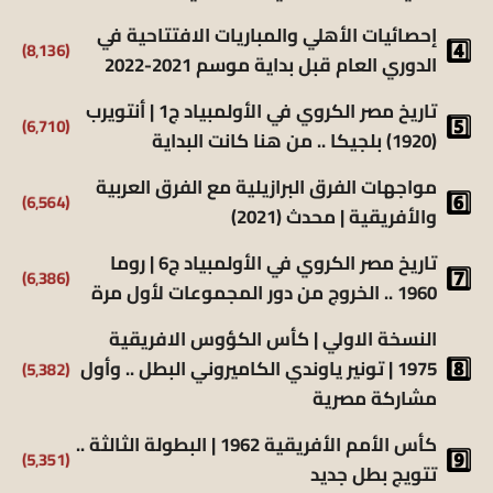
إحصائيات الأهلي والمباريات الافتتاحية في
(8٬136)
الدوري العام قبل بداية موسم 2021-2022
تاريخ مصر الكروي في الأولمبياد ج1 | أنتويرب
(6٬710)
(1920) بلجيكا .. من هنا كانت البداية
مواجهات الفرق البرازيلية مع الفرق العربية
(6٬564)
والأفريقية | محدث (2021)
تاريخ مصر الكروي في الأولمبياد ج6 | روما
(6٬386)
1960 .. الخروج من دور المجموعات لأول مرة
النسخة الاولي | كأس الكؤوس الافريقية
(5٬382)
1975 | تونير ياوندي الكاميروني البطل .. وأول
مشاركة مصرية
كأس الأمم الأفريقية 1962 | البطولة الثالثة ..
(5٬351)
تتويج بطل جديد