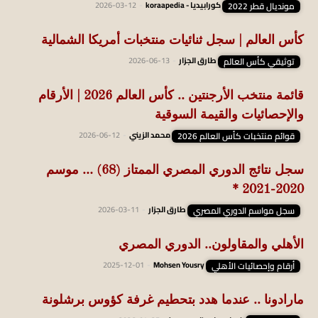
مونديال قطر 2022
كورابيديا - koraapedia
-
2026-03-12
كأس العالم | سجل ثنائيات منتخبات أمريكا الشمالية
توثيقي كأس العالم
طارق الجزار
-
2026-06-13
قائمة منتخب الأرجنتين .. كأس العالم 2026 | الأرقام
والإحصائيات والقيمة السوقية
قوائم منتخبات كأس العالم 2026
محمد الزيني
-
2026-06-12
سجل نتائج الدوري المصري الممتاز (68) … موسم
2020-2021 *
سجل مواسم الدوري المصري
طارق الجزار
-
2026-03-11
الأهلي والمقاولون.. الدوري المصري
أرقام وإحصائيات الأهلي
Mohsen Yousry
-
2025-12-01
مارادونا .. عندما هدد بتحطيم غرفة كؤوس برشلونة