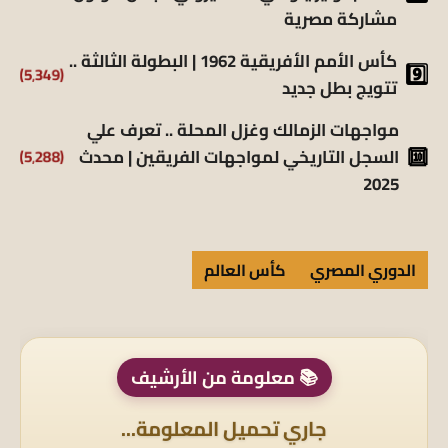
مشاركة مصرية
كأس الأمم الأفريقية 1962 | البطولة الثالثة ..
(5٬349)
تتويج بطل جديد
مواجهات الزمالك وغزل المحلة .. تعرف علي
(5٬288)
السجل التاريخي لمواجهات الفريقين | محدث
2025
الدوري المصري
كأس العالم
📚 معلومة من الأرشيف
جاري تحميل المعلومة...