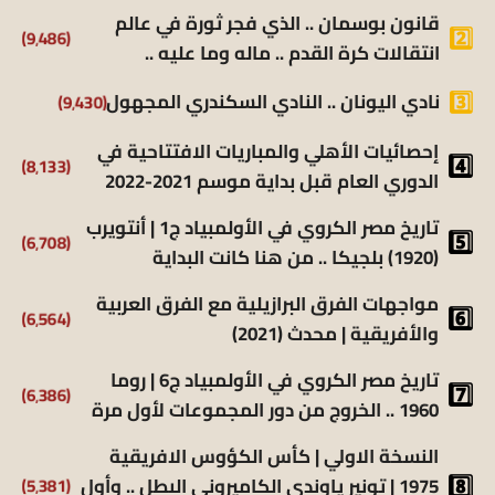
قانون بوسمان .. الذي فجر ثورة في عالم
(9٬486)
انتقالات كرة القدم .. ماله وما عليه ..
(9٬430)
نادي اليونان .. النادي السكندري المجهول
إحصائيات الأهلي والمباريات الافتتاحية في
(8٬133)
الدوري العام قبل بداية موسم 2021-2022
تاريخ مصر الكروي في الأولمبياد ج1 | أنتويرب
(6٬708)
(1920) بلجيكا .. من هنا كانت البداية
مواجهات الفرق البرازيلية مع الفرق العربية
(6٬564)
والأفريقية | محدث (2021)
تاريخ مصر الكروي في الأولمبياد ج6 | روما
(6٬386)
1960 .. الخروج من دور المجموعات لأول مرة
النسخة الاولي | كأس الكؤوس الافريقية
(5٬381)
1975 | تونير ياوندي الكاميروني البطل .. وأول