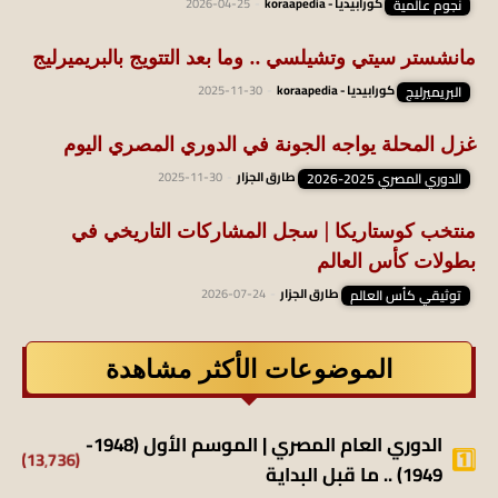
نجوم عالمية
كورابيديا - koraapedia
-
2026-04-25
مانشستر سيتي وتشيلسي .. وما بعد التتويج بالبريميرليج
البريميرليج
كورابيديا - koraapedia
-
2025-11-30
غزل المحلة يواجه الجونة في الدوري المصري اليوم
الدوري المصري 2025-2026
طارق الجزار
-
2025-11-30
منتخب كوستاريكا | سجل المشاركات التاريخي في
بطولات كأس العالم
توثيقي كأس العالم
طارق الجزار
-
2026-07-24
الموضوعات الأكثر مشاهدة
الدوري العام المصري | الموسم الأول (1948-
(13٬736)
1949) .. ما قبل البداية