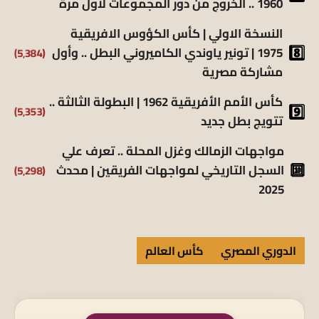
1960 .. الخروج من دور المجموعات لأول مرة
النسخة الاولي | كأس الكؤوس الافريقية
(5٬384)
1975 | تونير ياوندي الكاميروني البطل .. وأول
مشاركة مصرية
كأس الأمم الأفريقية 1962 | البطولة الثالثة ..
(5٬353)
تتويج بطل جديد
مواجهات الزمالك وغزل المحلة .. تعرف علي
(5٬298)
السجل التاريخي لمواجهات الفريقين | محدث
2025
الدوري المصري
كأس العالم