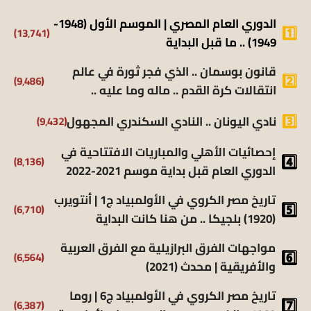
الدوري العام المصري | الموسم الأول (1948-
(13٬741)
1949) .. ما قبل البداية
قانون بوسمان .. الذي فجر ثورة في عالم
(9٬486)
انتقالات كرة القدم .. ماله وما عليه ..
(9٬432)
نادي اليونان .. النادي السكندري المجهول
إحصائيات الأهلي والمباريات الافتتاحية في
(8٬136)
الدوري العام قبل بداية موسم 2021-2022
تاريخ مصر الكروي في الأولمبياد ج1 | أنتويرب
(6٬710)
(1920) بلجيكا .. من هنا كانت البداية
مواجهات الفرق البرازيلية مع الفرق العربية
(6٬564)
والأفريقية | محدث (2021)
تاريخ مصر الكروي في الأولمبياد ج6 | روما
(6٬387)