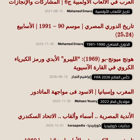
العرب في الألعاب الأولمبية ج6 | المشاركات والإنجازات
تاريخ الألعاب الأولمبية
Mohamed Emara
-
2021-08-15
تاريخ الدوري المصري | موسم 90 – 1991 | الأسابيع
(25،24)
الدوري المصري 1990-1991
Mohamed Emara
-
2025-11-30
هونج ميونج-بو (1969): “الليبرو” الأبدي ورمز الكبرياء
الكروي في القارة الآسيوية
كأس العالم FIFA 2026
إبراهيم النجار
-
2026-06-13
المغرب وإسبانيا | الاسود فى مواجهة الماتادور
مونديال قطر 2022
Mohsen Yousry
-
2025-11-30
الأندية المصرية .. أسماء وألقاب .. الاتحاد السكندري
حكايات كورابيديا
كورابيديا - koraapedia
-
2025-12-01