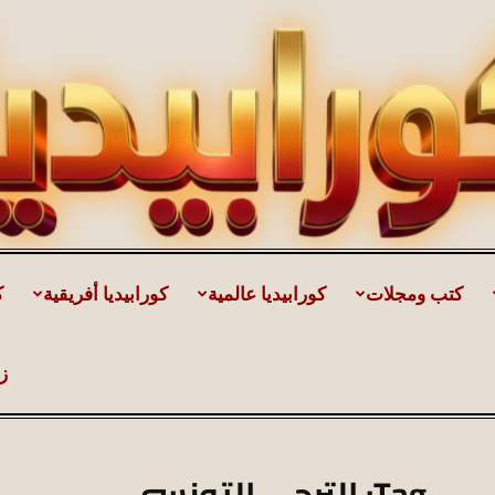
كتب ومجلات
كورابيديا عالمية
كورابيديا أفريقية
ك
كورابيديا
ز
|
Tag: الترجي التونسي