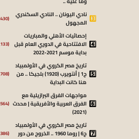
وما عليه ..
نادي اليونان .. النادي السكندري
(9٬430)
المجهول
إحصائيات الأهلي والمباريات
الافتتاحية في الدوري العام قبل
(8٬133)
بداية موسم 2021-2022
تاريخ مصر الكروي في الأولمبياد
ج1 | أنتويرب (1920) بلجيكا .. من
(6٬708)
هنا كانت البداية
مواجهات الفرق البرازيلية مع
الفرق العربية والأفريقية | محدث
(6٬564)
(2021)
تاريخ مصر الكروي في الأولمبياد
ج6 | روما 1960 .. الخروج من دور
(6٬386)