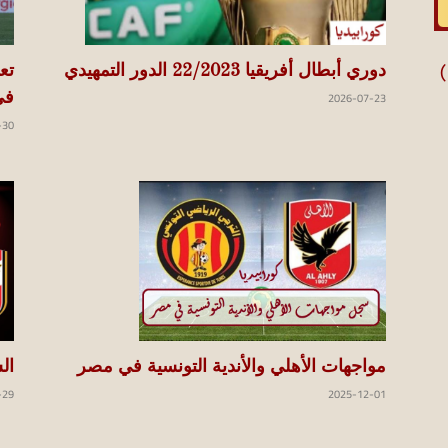
دوري أبطال أفريقيا 22/2023 الدور التمهيدي
تع
البريميرليج .. كريستال بالاس وأرسنال (0-1)
2026-07-23
في
-30
ال
مواجهات الأهلي والأندية التونسية في مصر
-29
2025-12-01