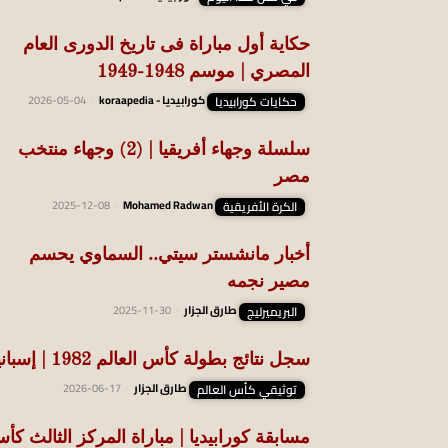
حكاية أول مباراة فى تاريخ الدورى العام
المصري | موسم 1948-1949
حكايات كورابيديا
كورابيديا - koraapedia
-
2026-05-04
سلسلة وجهاء أفريقيا | (2) وجهاء منتخب
مصر
الكرة الأفريقية
Mohamed Radwan
-
2025-12-08
أخبار مانشستر سيتي.. السماوي يحسم
مصير نجمه
البريميرليج
طارق الجزار
-
2025-11-30
سجل نتائج بطولة كأس العالم 1982 | إسبانيا
توثيقي كأس العالم
طارق الجزار
-
2026-06-17
مسابقة كورابيديا | مباراة المركز الثالث كأ