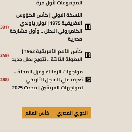
المجموعات لأول مرة
النسخة الاولي | كأس الكؤوس
الافريقية 1975 | تونير ياوندي
(5٬381)
الكاميروني البطل .. وأول مشاركة
مصرية
كأس الأمم الأفريقية 1962 |
(5٬349)
البطولة الثالثة .. تتويج بطل جديد
مواجهات الزمالك وغزل المحلة ..
تعرف علي السجل التاريخي
(5٬288)
لمواجهات الفريقين | محدث 2025
الدوري المصري
كأس العالم