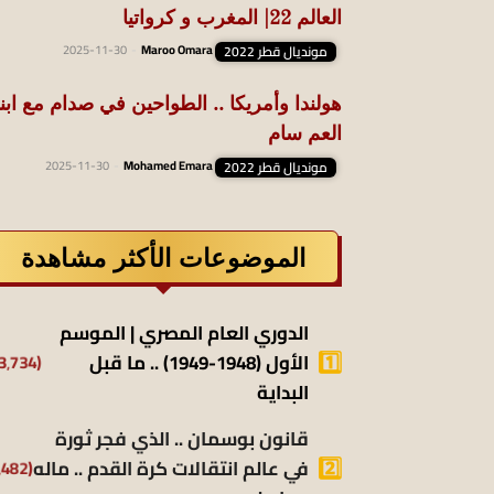
العالم 22| المغرب و كرواتيا
مونديال قطر 2022
Maroo Omara
-
2025-11-30
هولندا وأمريكا .. الطواحين في صدام مع ابنا
العم سام
مونديال قطر 2022
Mohamed Emara
-
2025-11-30
الموضوعات الأكثر مشاهدة
الدوري العام المصري | الموسم
الأول (1948-1949) .. ما قبل
(13٬734)
البداية
قانون بوسمان .. الذي فجر ثورة
في عالم انتقالات كرة القدم .. ماله
(9٬482)