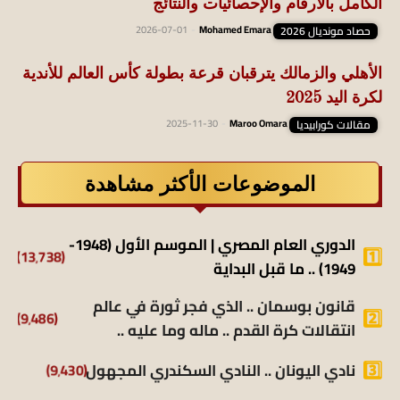
الكامل بالأرقام والإحصائيات والنتائج
حصاد مونديال 2026
Mohamed Emara
-
2026-07-01
الأهلي والزمالك يترقبان قرعة بطولة كأس العالم للأندية
لكرة اليد 2025
مقالات كورابيديا
Maroo Omara
-
2025-11-30
الموضوعات الأكثر مشاهدة
الدوري العام المصري | الموسم الأول (1948-
(13٬738)
1949) .. ما قبل البداية
قانون بوسمان .. الذي فجر ثورة في عالم
(9٬486)
انتقالات كرة القدم .. ماله وما عليه ..
نادي اليونان .. النادي السكندري المجهول
(9٬430)