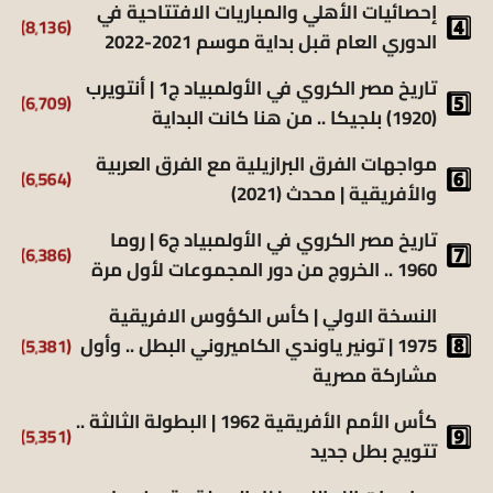
إحصائيات الأهلي والمباريات الافتتاحية في
(8٬136)
الدوري العام قبل بداية موسم 2021-2022
تاريخ مصر الكروي في الأولمبياد ج1 | أنتويرب
(6٬709)
(1920) بلجيكا .. من هنا كانت البداية
مواجهات الفرق البرازيلية مع الفرق العربية
(6٬564)
والأفريقية | محدث (2021)
تاريخ مصر الكروي في الأولمبياد ج6 | روما
(6٬386)
1960 .. الخروج من دور المجموعات لأول مرة
النسخة الاولي | كأس الكؤوس الافريقية
1975 | تونير ياوندي الكاميروني البطل .. وأول
(5٬381)
مشاركة مصرية
كأس الأمم الأفريقية 1962 | البطولة الثالثة ..
(5٬351)
تتويج بطل جديد