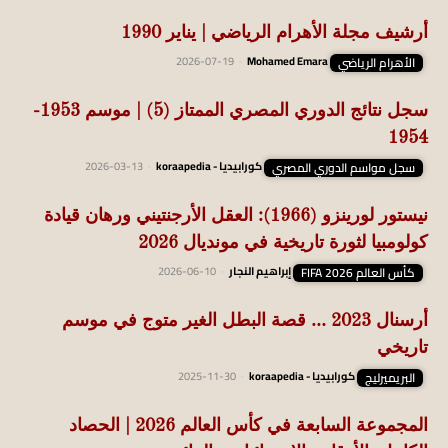
أرشيف مجلة الأهرام الرياضي | يناير 1990
الأهرام الرياضي
Mohamed Emara
-
2026-07-19
سجل نتائج الدوري المصري الممتاز (5) | موسم 1953-
1954
سجل مواسم الدوري المصري
كورابيديا - koraapedia
-
2026-03-13
نيستور لورينزو (1966): العقل الأرجنتيني ورهان قيادة
كولومبيا لثورة تاريخية في مونديال 2026
كأس العالم FIFA 2026
إبراهيم النجار
-
2026-06-10
أرسنال 2023 … قصة البطل الغير متوج في موسم
تاريخي
البريميرليج
كورابيديا - koraapedia
-
2025-11-30
المجموعة السابعة في كأس العالم 2026 | الحصاد