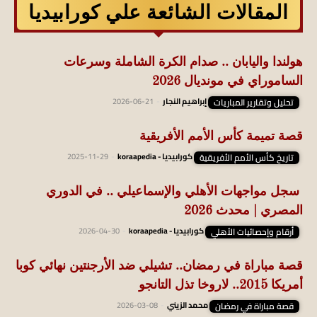
المقالات الشائعة علي كورابيديا
هولندا واليابان .. صدام الكرة الشاملة وسرعات
الساموراي في مونديال 2026
تحليل وتقارير المباريات
إبراهيم النجار
-
2026-06-21
قصة تميمة كأس الأمم الأفريقية
تاريخ كأس الأمم الأفريقية
كورابيديا - koraapedia
-
2025-11-29
سجل مواجهات الأهلي والإسماعيلي .. في الدوري
المصري | محدث 2026
أرقام وإحصائيات الأهلي
كورابيديا - koraapedia
-
2026-04-30
قصة مباراة في رمضان.. تشيلي ضد الأرجنتين نهائي كوبا
أمريكا 2015.. لاروخا تذل التانجو
قصة مباراة في رمضان
محمد الزيني
-
2026-03-08