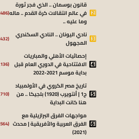
قانون بوسمان .. الذي فجر ثورة
في عالم انتقالات كرة القدم .. ماله
(9٬486)
وما عليه ..
نادي اليونان .. النادي السكندري
(9٬432)
المجهول
إحصائيات الأهلي والمباريات
الافتتاحية في الدوري العام قبل
(8٬136)
بداية موسم 2021-2022
تاريخ مصر الكروي في الأولمبياد
ج1 | أنتويرب (1920) بلجيكا .. من
(6٬710)
هنا كانت البداية
مواجهات الفرق البرازيلية مع
الفرق العربية والأفريقية | محدث
(6٬564)
(2021)