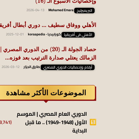
وإحصائيات الأسبوع الـ (16)
البريميرليج
Mohamed Emara
-
2026-04-13
الأهلي ووفاق سطيف … دوري أبطال أفريقي
الأهلي فى أفريقيا
كورابيديا - koraapedia
-
2025-12-01
حصاد الجولة الـ (20) من الدوري المصري |
الزمالك يعتلي صدارة الترتيب بعد فوزه...
أرقام وإحصائيات الدوري المصري
طارق الجزار
-
2026-03-12
الموضوعات الأكثر مشاهدة
الدوري العام المصري | الموسم
الأول (1948-1949) .. ما قبل
(13٬741)
البداية