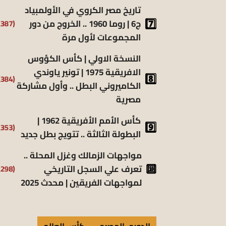
تاريخ مصر الكروي في الأولمبياد
ج6 | روما 1960 .. الخروج من دور
(6٬387)
المجموعات لأول مرة
النسخة الاولي | كأس الكؤوس
الافريقية 1975 | تونير ياوندي
(5٬384)
الكاميروني البطل .. وأول مشاركة
مصرية
كأس الأمم الأفريقية 1962 |
(5٬353)
البطولة الثالثة .. تتويج بطل جديد
مواجهات الزمالك وغزل المحلة ..
تعرف علي السجل التاريخي
(5٬298)
لمواجهات الفريقين | محدث 2025
الدوري المصري
كأس العالم