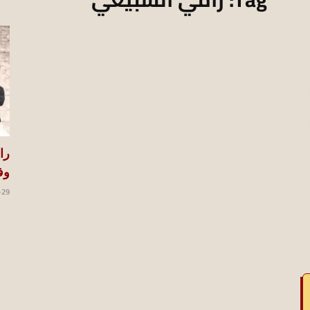
koraapedia
را
وف
-29