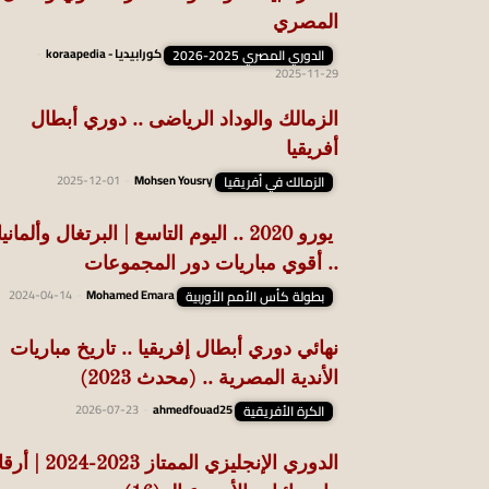
المصري
الدوري المصري 2025-2026
كورابيديا - koraapedia
-
2025-11-29
الزمالك والوداد الرياضى .. دوري أبطال
أفريقيا
الزمالك في أفريقيا
Mohsen Yousry
-
2025-12-01
يورو 2020 .. اليوم التاسع | البرتغال وألمانيا
.. أقوي مباريات دور المجموعات
بطولة كأس الأمم الأوربية
Mohamed Emara
-
2024-04-14
نهائي دوري أبطال إفريقيا .. تاريخ مباريات
الأندية المصرية .. (محدث 2023)
الكرة الأفريقية
ahmedfouad25
-
2026-07-23
الدوري الإنجليزي الممتاز 2023-24