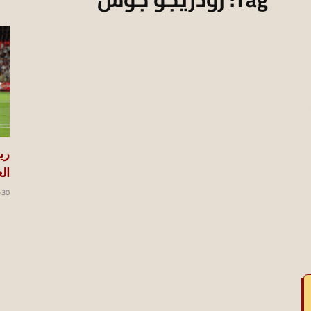
koraapedia
ري
ال
-30