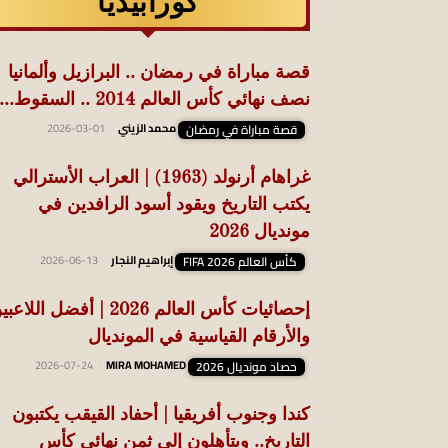
كورابيديا
قصة مباراة في رمضان .. البرازيل وألمانيا
نصف نهائي كأس العالم 2014 .. السقوط...
قصة مباراة في رمضان
محمد الزيني
-
2026-03-01
غراهام أرنولد (1963) | العراب الأسترالي
يكتب التاريخ ويقود أسود الرافدين في
مونديال 2026
كأس العالم FIFA 2026
إبراهيم النجار
-
2026-06-13
إحصائيات كأس العالم 2026 | أفضل اللاع
والأرقام القياسية في المونديال
حصاد مونديال 2026
MIRA MOHAMED
-
2026-07-24
كندا وجنوب أفريقيا | أحفاد القيقب يكتبون
التاريخ.. ويتأهلون إلى ثمن نهائي كأس