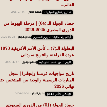
العالم...
تحليل وتقارير المباريات
محمد الزيني
-
2026-07-14
حصاد الجولة الـ (04) | مرحلة الهبوط من
الدوري المصري 2025-2026
أرقام وإحصائيات الدوري المصري
طارق الجزار
-
2026-04-21
البطو
عودة الفراعنة والتتويج سوداني
تاريخ كأس الأمم الأفريقية
إسلام توفيق
-
2025-06-17
تاريخ مواجهات فرنسا وإنجلترا | سجل
المباريات الرسمية والودية بين المنتخبين حت
نهائي 2026
توثيقي كأس العالم
طارق الجزار
-
2026-07-20
حصاد الجولة (01) من الدوري السعودي |