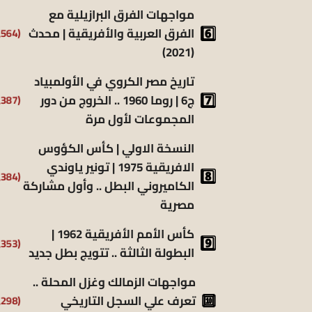
مواجهات الفرق البرازيلية مع
(6٬564)
الفرق العربية والأفريقية | محدث
(2021)
تاريخ مصر الكروي في الأولمبياد
(6٬387)
ج6 | روما 1960 .. الخروج من دور
المجموعات لأول مرة
النسخة الاولي | كأس الكؤوس
الافريقية 1975 | تونير ياوندي
(5٬384)
الكاميروني البطل .. وأول مشاركة
مصرية
كأس الأمم الأفريقية 1962 |
(5٬353)
البطولة الثالثة .. تتويج بطل جديد
مواجهات الزمالك وغزل المحلة ..
(5٬298)
تعرف علي السجل التاريخي