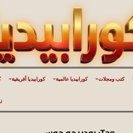
كتب ومجلات
كورابيديا عالمية
كورابيديا أفريقية
ك
كورابيديا
ز
|
Tag: رودريجو جوس