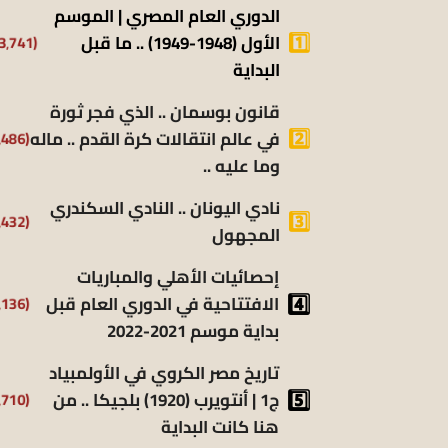
الدوري العام المصري | الموسم
(13٬741)
الأول (1948-1949) .. ما قبل
البداية
قانون بوسمان .. الذي فجر ثورة
(9٬486)
في عالم انتقالات كرة القدم .. ماله
وما عليه ..
نادي اليونان .. النادي السكندري
(9٬432)
المجهول
إحصائيات الأهلي والمباريات
(8٬136)
الافتتاحية في الدوري العام قبل
بداية موسم 2021-2022
تاريخ مصر الكروي في الأولمبياد
(6٬710)
ج1 | أنتويرب (1920) بلجيكا .. من
هنا كانت البداية