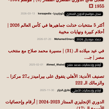
سجل نتائج الدوري المصري الممتاز (6) | موسم 1954-
1955 💥
سجل مواسم الدوري المصري
كورابيديا - koraapedia
-
2026-03-13
أكثر 5 منتخبات خذلت جماهيرها في كأس العالم 2026 |
أحلام كبيرة ونهايات مخيبة
حصاد مونديال 2026
Mohamed Emara
-
2026-07-20
في عيد ميلاده الـ (31) | مسيرة محمد صلاح مع منتخب
مصر | جـ...
أرقام وإحصائيات محمد صلاح
Ahmed_Khaled
-
2025-02-01
تصنيف الأندية: الأهلي يتفوق على بيراميدز بـ27 مركزا ..
والزمالك الـ 222
أرقام وإحصائيات الأهلي
طارق الجزار
-
2025-11-30
الدوري الإنجليزي الممتاز 2023-2024 | أرقام وإحصائيات
الأسبوع الـ (17)