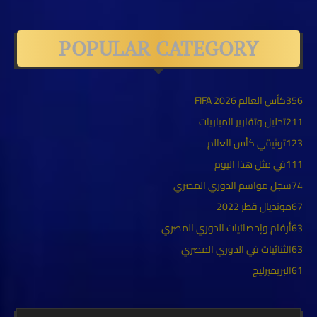
POPULAR CATEGORY
356
كأس العالم FIFA 2026
211
تحليل وتقارير المباريات
123
توثيقي كأس العالم
111
في مثل هذا اليوم
74
سجل مواسم الدوري المصري
67
مونديال قطر 2022
63
أرقام وإحصائيات الدوري المصري
63
الثنائيات في الدوري المصري
61
البريميرليج