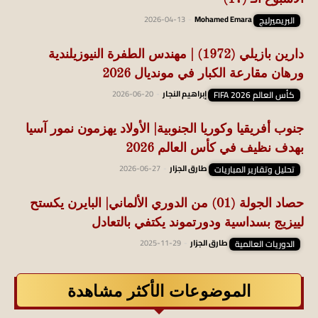
البريميرليج
Mohamed Emara
-
2026-04-13
دارين بازيلي (1972) | مهندس الطفرة النيوزيلندية
ورهان مقارعة الكبار في مونديال 2026
كأس العالم FIFA 2026
إبراهيم النجار
-
2026-06-20
جنوب أفريقيا وكوريا الجنوبية| الأولاد يهزمون نمور آسيا
بهدف نظيف في كأس العالم 2026
تحليل وتقارير المباريات
طارق الجزار
-
2026-06-27
حصاد الجولة (01) من الدوري الألماني| البايرن يكستح
لييزيج بسداسية ودورتموند يكتفي بالتعادل
الدوريات العالمية
طارق الجزار
-
2025-11-29
الموضوعات الأكثر مشاهدة