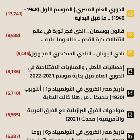
الدوري العام المصري | الموسم الأول (1948-
(13٬741)
1949) .. ما قبل البداية
قانون بوسمان .. الذي فجر ثورة في عالم
(9٬488)
انتقالات كرة القدم .. ماله وما عليه ..
(9٬435)
نادي اليونان .. النادي السكندري المجهول
إحصائيات الأهلي والمباريات الافتتاحية في
(8٬136)
الدوري العام قبل بداية موسم 2021-2022
تاريخ مصر الكروي في الأولمبياد ج1 | أنتويرب
(6٬710)
(1920) بلجيكا .. من هنا كانت البداية
مواجهات الفرق البرازيلية مع الفرق العربية
(6٬565)
والأفريقية | محدث (2021)
تاريخ مصر الكروي في الأولمبياد ج6 | روما
(6٬387)