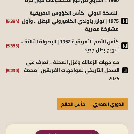
1960 .. الخروج من دور المجموعات لأول مرة
النسخة الاولي | كأس الكؤوس الافريقية
(5٬384)
1975 | تونير ياوندي الكاميروني البطل .. وأول
مشاركة مصرية
كأس الأمم الأفريقية 1962 | البطولة الثالثة ..
(5٬353)
تتويج بطل جديد
مواجهات الزمالك وغزل المحلة .. تعرف علي
(5٬299)
السجل التاريخي لمواجهات الفريقين | محدث
2025
الدوري المصري
كأس العالم