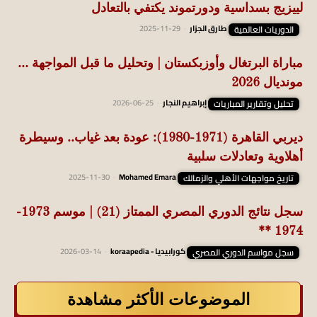
لييزيج بسداسية ودورتموند يكتفي بالتعادل
الدوريات العالمية
طارق الجزار
-
2025-11-29
مباراة البرتغال وأوزبكستان | وتحليل ما قبل المواجهة …
مونديال 2026
تحليل وتقارير المباريات
إبراهيم النجار
-
2026-06-25
ديربي القاهرة (1971-1980): عودة بعد غياب.. وسيطرة
أهلاوية وتعادلات سلبية
تاريخ مواجهات الأهلي والزمالك
Mohamed Emara
-
2025-11-30
سجل نتائج الدوري المصري الممتاز (21) | موسم 1973-
1974 **
سجل مواسم الدوري المصري
كورابيديا - koraapedia
-
2026-03-14
الموضوعات الأكثر مشاهدة