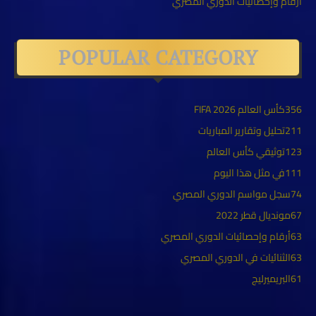
أرقام وإحصائيات الدوري المصري
POPULAR CATEGORY
356
كأس العالم FIFA 2026
211
تحليل وتقارير المباريات
123
توثيقي كأس العالم
111
في مثل هذا اليوم
74
سجل مواسم الدوري المصري
67
مونديال قطر 2022
63
أرقام وإحصائيات الدوري المصري
63
الثنائيات في الدوري المصري
61
البريميرليج