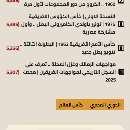
(6٬389)
1960 .. الخروج من دور المجموعات لأول مرة
النسخة الاولي | كأس الكؤوس الافريقية
1975 | تونير ياوندي الكاميروني البطل .. وأول
(5٬385)
مشاركة مصرية
كأس الأمم الأفريقية 1962 | البطولة الثالثة ..
(5٬356)
تتويج بطل جديد
مواجهات الزمالك وغزل المحلة .. تعرف علي
السجل التاريخي لمواجهات الفريقين | محدث
(5٬307)
2025
الدوري المصري
كأس العالم