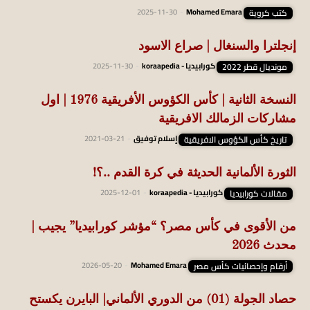
كتب كروية
Mohamed Emara
-
2025-11-30
إنجلترا والسنغال | صراع الاسود
مونديال قطر 2022
كورابيديا - koraapedia
-
2025-11-30
النسخة الثانية | كأس الكؤوس الأفريقية 1976 | اول
مشاركات الزمالك الافريقية
تاريخ كأس الكؤوس الافريقية
إسلام توفيق
-
2021-03-21
الثورة الألمانية الحديثة في كرة القدم ..؟!
مقالات كورابيديا
كورابيديا - koraapedia
-
2025-12-01
من الأقوى في كأس مصر؟ “مؤشر كورابيديا” يجيب |
محدث 2026
أرقام وإحصائيات كأس مصر
Mohamed Emara
-
2026-05-20
حصاد الجولة (01) من الدوري الألماني| البايرن يكستح