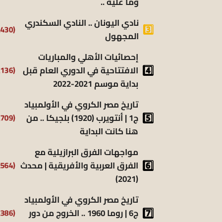
وما عليه ..
نادي اليونان .. النادي السكندري
(9٬430)
المجهول
إحصائيات الأهلي والمباريات
(8٬136)
الافتتاحية في الدوري العام قبل
بداية موسم 2021-2022
تاريخ مصر الكروي في الأولمبياد
(6٬709)
ج1 | أنتويرب (1920) بلجيكا .. من
هنا كانت البداية
مواجهات الفرق البرازيلية مع
(6٬564)
الفرق العربية والأفريقية | محدث
(2021)
تاريخ مصر الكروي في الأولمبياد
(6٬386)
ج6 | روما 1960 .. الخروج من دور