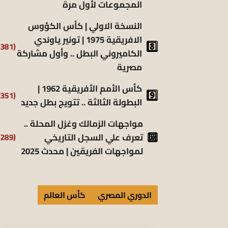
المجموعات لأول مرة
النسخة الاولي | كأس الكؤوس
الافريقية 1975 | تونير ياوندي
(5٬381)
الكاميروني البطل .. وأول مشاركة
مصرية
كأس الأمم الأفريقية 1962 |
(5٬351)
البطولة الثالثة .. تتويج بطل جديد
مواجهات الزمالك وغزل المحلة ..
(5٬289)
تعرف علي السجل التاريخي
لمواجهات الفريقين | محدث 2025
الدوري المصري
كأس العالم