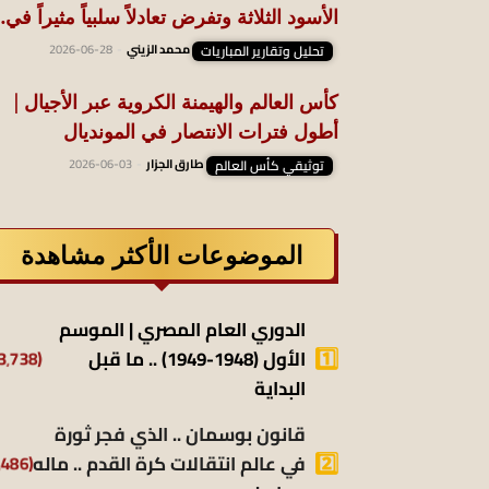
الأسود الثلاثة وتفرض تعادلاً سلبياً مثيراً في..
تحليل وتقارير المباريات
محمد الزيني
-
2026-06-28
كأس العالم والهيمنة الكروية عبر الأجيال |
أطول فترات الانتصار في المونديال
توثيقي كأس العالم
طارق الجزار
-
2026-06-03
الموضوعات الأكثر مشاهدة
الدوري العام المصري | الموسم
(13٬738)
الأول (1948-1949) .. ما قبل
البداية
قانون بوسمان .. الذي فجر ثورة
(9٬486)
في عالم انتقالات كرة القدم .. ماله