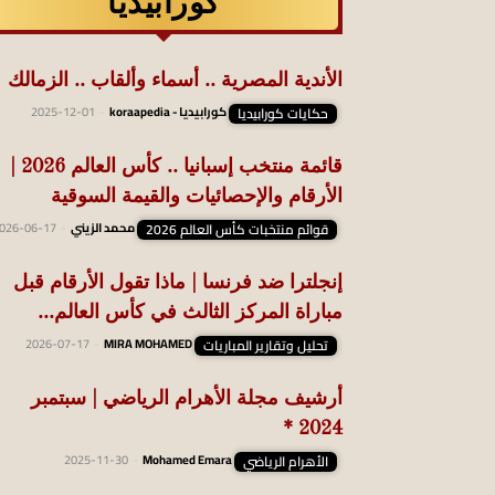
كورابيديا
الأندية المصرية .. أسماء وألقاب .. الزمالك
حكايات كورابيديا
كورابيديا - koraapedia
-
2025-12-01
قائمة منتخب إسبانيا .. كأس العالم 2026 |
الأرقام والإحصائيات والقيمة السوقية
قوائم منتخبات كأس العالم 2026
محمد الزيني
-
026-06-17
إنجلترا ضد فرنسا | ماذا تقول الأرقام قبل
مباراة المركز الثالث في كأس العالم...
تحليل وتقارير المباريات
MIRA MOHAMED
-
2026-07-17
أرشيف مجلة الأهرام الرياضي | سبتمبر
2024 *
الأهرام الرياضي
Mohamed Emara
-
2025-11-30