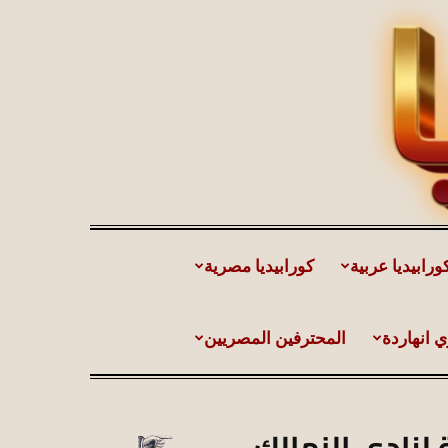
ورابيديا عربية
كورابيديا مصرية
ي انهاردة
المحترفين المصريين