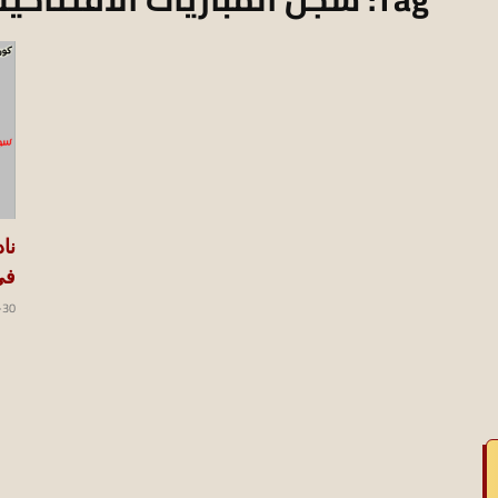
koraapedia
نا
في 
-30