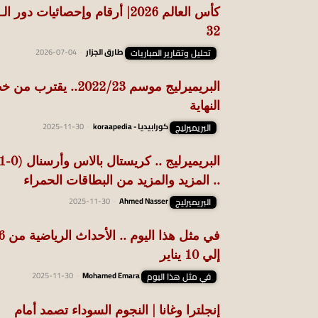
كأس العالم 2026| أرقام وإحصائيات دور الـ
32
تحليل وتقارير المباريات
طارق الجزار
-
2026-07-04
البريميرليج موسم 2022/23.. يقترب م
النهاية
البريميرليج
كورابيديا - koraapedia
-
2025-11-30
.. المزيد والمزيد من البطاقات الحمراء
البريميرليج
Ahmed Nasser
-
2025-11-30
في مثل هذا اليو
إلي 10 يناير
في مثل هذا اليوم
Mohamed Emara
-
2025-11-30
إنجلترا وغانا | النجوم السوداء تصمد أمام