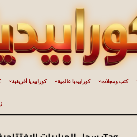
كتب ومجلات
كورابيديا عالمية
كورابيديا أفريقية
ك
كورابيديا
ز
|
Tag: سجل المباريات الافتتاحية لنادي الزمالك