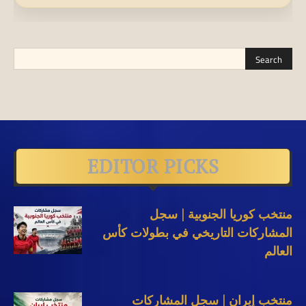
EDITOR PICKS
منتخب كوريا الجنوبية | سجل
المشاركات التاريخي في بطولات كأس
العالم
منتخب إيران | سجل المشاركات