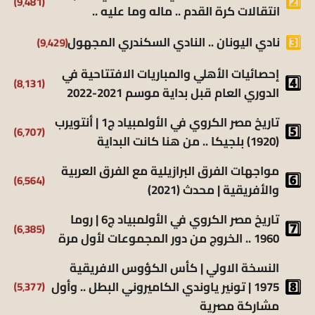
(9٬481)
انتقالات كرة القدم .. ماله وما عليه ..
(9٬429)
نادي اليونان .. النادي السكندري المجهول
إحصائيات الأهلي والمباريات الافتتاحية في
(8٬131)
الدوري العام قبل بداية موسم 2021-2022
تاريخ مصر الكروي في الأولمبياد ج1 | أنتويرب
(6٬707)
(1920) بلجيكا .. من هنا كانت البداية
مواجهات الفرق البرازيلية مع الفرق العربية
(6٬564)
والأفريقية | محدث (2021)
تاريخ مصر الكروي في الأولمبياد ج6 | روما
(6٬385)
1960 .. الخروج من دور المجموعات لأول مرة
النسخة الاولي | كأس الكؤوس الافريقية
(5٬377)
1975 | تونير ياوندي الكاميروني البطل .. وأول
مشاركة مصرية