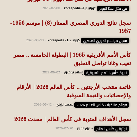
في مثل هذا اليوم
كورابيديا - koraapedia
-
2025-02-08
سجل نتائج الدوري المصري الممتاز (8) | موسم 1956-
1957
سجل مواسم الدوري المصري
كورابيديا - koraapedia
-
2026-03-13
كأس الأمم الأفريقية 1965 | البطولة الخامسة .. مصر
تغيب وغانا تواصل التحليق
تاريخ كأس الأمم الأفريقية
إسلام توفيق
-
2022-06-02
قائمة منتخب الأرجنتين .. كأس العالم 2026 | الأرقام
والإحصائيات والقيمة السوقية
قوائم منتخبات كأس العالم 2026
محمد الزيني
-
2026-06-12
سجل الأهداف المئوية في كأس العالم | محدث 2026
توثيقي كأس العالم
طارق الجزار
-
2026-07-20