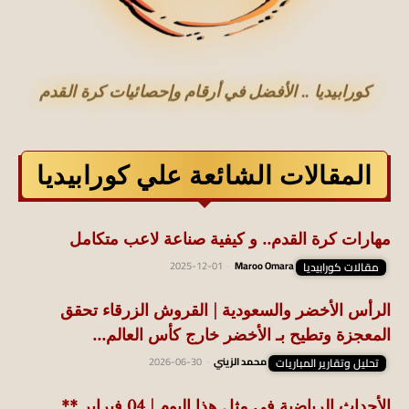
كورابيديا .. الأفضل في أرقام وإحصائيات كرة القدم
المقالات الشائعة علي كورابيديا
مهارات كرة القدم.. و كيفية صناعة لاعب متكامل
مقالات كورابيديا
Maroo Omara
-
2025-12-01
الرأس الأخضر والسعودية | القروش الزرقاء تحقق
المعجزة وتطيح بـ الأخضر خارج كأس العالم...
تحليل وتقارير المباريات
محمد الزيني
-
2026-06-30
الأحداث الرياضية في مثل هذا اليوم | 04 فبراير **