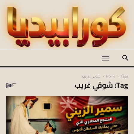
كورابيديا
Tags
Home
شوقي غريب
Tag: شوقي غريب
|
koraapedia