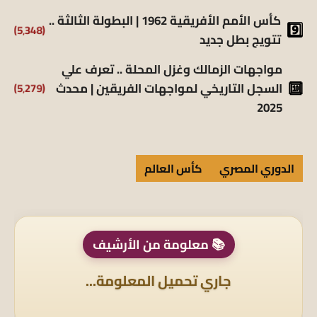
كأس الأمم الأفريقية 1962 | البطولة الثالثة ..
(5٬348)
تتويج بطل جديد
مواجهات الزمالك وغزل المحلة .. تعرف علي
(5٬279)
السجل التاريخي لمواجهات الفريقين | محدث
2025
الدوري المصري
كأس العالم
📚 معلومة من الأرشيف
جاري تحميل المعلومة...