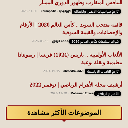
التنافس المتقارب وظهور الدوري الممتاز
تاريخ مواجهات الأهلي والزمالك
كورابيديا - koraapedia
-
2025-11-30
قائمة منتخب السويد .. كأس العالم 2026 | الأرقام
والإحصائيات والقيمة السوقية
قوائم منتخبات كأس العالم 2026
محمد الزيني
-
2026-06-15
الألعاب الأولمبية .. باريس (1924) فرنسا | ريمونتادا
تنظيمية ونقلة نوعية
تاريخ الألعاب الأولمبية
ahmedfouad25
-
2023-11-15
أرشيف مجلة الأهرام الرياضي | نوفمبر 2022
الأهرام الرياضي
Mohamed Emara
-
2025-11-30
الموضوعات الأكثر مشاهدة