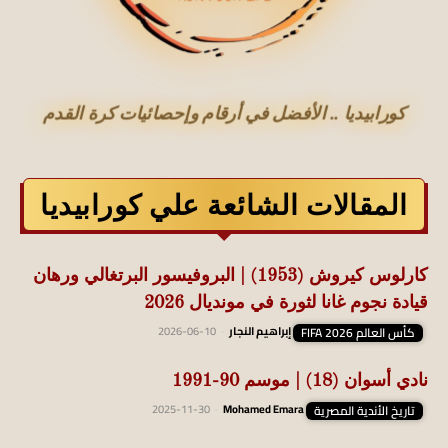
كورابيديا .. الأفضل في أرقام وإحصائيات كرة القدم
المقالات الشائعة علي كورابيديا
كارلوس كيروش (1953) | البروفيسور البرتغالي ورهان
قيادة نجوم غانا لثورة في مونديال 2026
كأس العالم FIFA 2026
إبراهيم النجار
-
2026-06-10
نادي أسوان (18) | موسم 90-1991
تاريخ الأندية المصرية
Mohamed Emara
-
2025-11-30