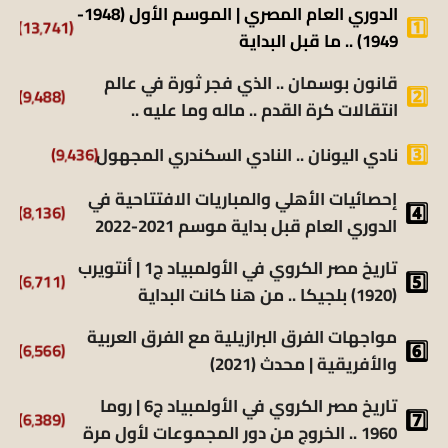
الدوري العام المصري | الموسم الأول (1948-
(13٬741)
1949) .. ما قبل البداية
قانون بوسمان .. الذي فجر ثورة في عالم
(9٬488)
انتقالات كرة القدم .. ماله وما عليه ..
نادي اليونان .. النادي السكندري المجهول
(9٬436)
إحصائيات الأهلي والمباريات الافتتاحية في
(8٬136)
الدوري العام قبل بداية موسم 2021-2022
تاريخ مصر الكروي في الأولمبياد ج1 | أنتويرب
(6٬711)
(1920) بلجيكا .. من هنا كانت البداية
مواجهات الفرق البرازيلية مع الفرق العربية
(6٬566)
والأفريقية | محدث (2021)
تاريخ مصر الكروي في الأولمبياد ج6 | روما
(6٬389)
1960 .. الخروج من دور المجموعات لأول مرة