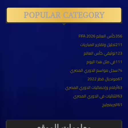
POPULAR CATEGORY
356
كأس العالم FIFA 2026
211
تحليل وتقارير المباريات
123
توثيقي كأس العالم
111
في مثل هذا اليوم
74
سجل مواسم الدوري المصري
67
مونديال قطر 2022
63
أرقام وإحصائيات الدوري المصري
63
الثنائيات في الدوري المصري
61
البريميرليج
معلومات الموقع