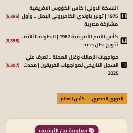
النسخة الاولي | كأس الكؤوس الافريقية
1975 | تونير ياوندي الكاميروني البطل .. وأول
(5٬385)
مشاركة مصرية
كأس الأمم الأفريقية 1962 | البطولة الثالثة ..
(5٬356)
تتويج بطل جديد
مواجهات الزمالك وغزل المحلة .. تعرف علي
السجل التاريخي لمواجهات الفريقين | محدث
(5٬307)
2025
الدوري المصري
كأس العالم
📚 معلومة من الأرشيف