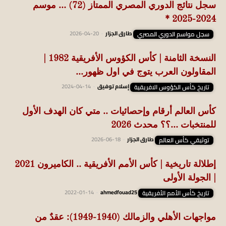
سجل نتائج الدوري المصري الممتاز (72) … موسم
2024-2025 *
سجل مواسم الدوري المصري
طارق الجزار
-
2026-04-20
النسخة الثامنة | كأس الكؤوس الأفريقية 1982 |
المقاولون العرب يتوج في اول ظهور...
تاريخ كأس الكؤوس الافريقية
إسلام توفيق
-
2024-04-14
كأس العالم أرقام وإحصائيات .. متي كان الهدف الأول
للمنتخبات …؟؟ محدث 2026
توثيقي كأس العالم
طارق الجزار
-
2026-06-18
إطلالة تاريخية | كأس الأمم الأفريقية .. الكاميرون 2021
| الجولة الأولى
تاريخ كأس الأمم الأفريقية
ahmedfouad25
-
2022-01-14
مواجهات الأهلي والزمالك (1940-1949): عقدٌ من