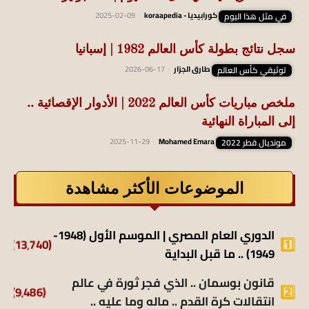
في مثل هذا اليوم
كورابيديا - koraapedia
-
2025-02-09
سجل نتائج بطولة كأس العالم 1982 | إسبانيا
توثيقي كأس العالم
طارق الجزار
-
2026-06-17
ملخص مباريات كأس العالم 2022 | الأدوار الإقصائية ..
إلى المباراة النهائية
مونديال قطر 2022
Mohamed Emara
-
2025-11-29
الموضوعات الأكثر مشاهدة
الدوري العام المصري | الموسم الأول (1948-
(13٬740)
1949) .. ما قبل البداية
قانون بوسمان .. الذي فجر ثورة في عالم
(9٬486)
انتقالات كرة القدم .. ماله وما عليه ..