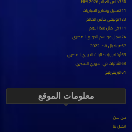
356
كأس العالم FIFA 2026
211
تحليل وتقارير المباريات
123
توثيقي كأس العالم
111
في مثل هذا اليوم
74
سجل مواسم الدوري المصري
67
مونديال قطر 2022
63
أرقام وإحصائيات الدوري المصري
63
الثنائيات في الدوري المصري
61
البريميرليج
معلومات الموقع
من نحن
اتصل بنا