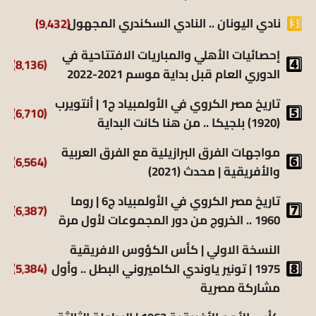
نادي اليونان .. النادي السكندري المجهول
(9٬432)
إحصائيات الأهلي والمباريات الافتتاحية في
(8٬136)
الدوري العام قبل بداية موسم 2021-2022
تاريخ مصر الكروي في الأولمبياد ج1 | أنتويرب
(6٬710)
(1920) بلجيكا .. من هنا كانت البداية
مواجهات الفرق البرازيلية مع الفرق العربية
(6٬564)
والأفريقية | محدث (2021)
تاريخ مصر الكروي في الأولمبياد ج6 | روما
(6٬387)
1960 .. الخروج من دور المجموعات لأول مرة
النسخة الاولي | كأس الكؤوس الافريقية
1975 | تونير ياوندي الكاميروني البطل .. وأول
(5٬384)
مشاركة مصرية