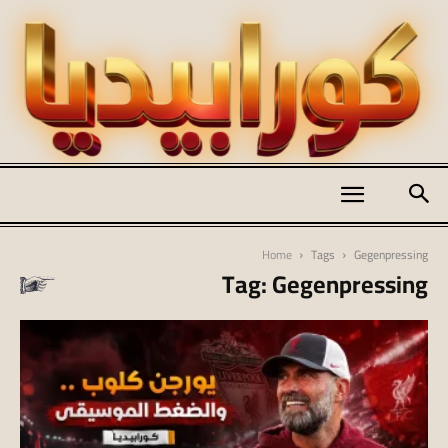
كورابيديا
Home
Tags
Gegenpressing
Tag: Gegenpressing
|
koraapedia