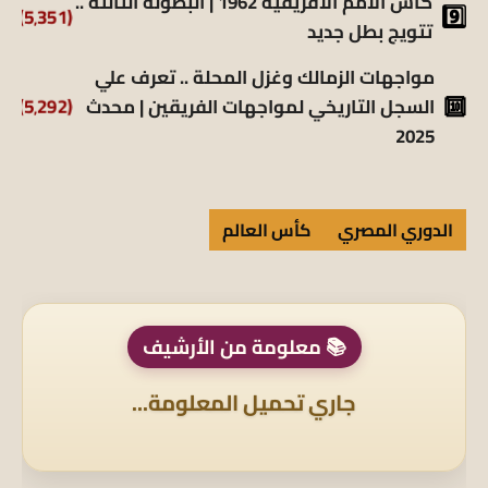
كأس الأمم الأفريقية 1962 | البطولة الثالثة ..
(5٬351)
تتويج بطل جديد
مواجهات الزمالك وغزل المحلة .. تعرف علي
السجل التاريخي لمواجهات الفريقين | محدث
(5٬292)
2025
الدوري المصري
كأس العالم
📚 معلومة من الأرشيف
جاري تحميل المعلومة...