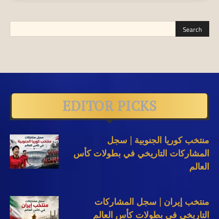
EDITOR PICKS
منتخب كوريا الجنوبية | سجل
المشاركات التاريخي في بطولات كأس
العالم
منتخب إيران | سجل المشاركات
التاريخي في بطولات كأس العالم