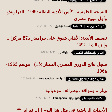
تاريخ كأس الأمم الأفريقية
النسخة الخامسة.. كأس الأندية البطلة 1969.. الدراويش
وأول تتويج مصري
تاريخ دوري ابطال افريقيا
إسلام توفيق
-
2022-05-05
تصنيف الأندية: الأهلي يتفوق على بيراميدز بـ27 مركزا ..
والزمالك الـ 222
أرقام وإحصائيات الأهلي
طارق الجزار
-
2025-11-30
سجل نتائج الدوري المصري الممتاز (15) | موسم 1963-
1964
سجل مواسم الدوري المصري
كورابيديا - koraapedia
-
2026-03-13
ويلز .. ومواقف وطرائف مونديالية
حكايات المونديال
كورابيديا - koraapedia
-
2022-06-07
الأحداث الرياضية في مثل هذا اليوم | 11 فبراير **