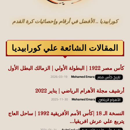
كورابيديا .. الأفضل في أرقام وإحصائيات كرة القدم
المقالات الشائعة علي كورابيديا
كأس مصر 1922 | البطولة الأولي | الزمالك البطل الأول
تاريخ كأس مصر
Mohamed Emara
-
2026-03-19
أرشيف مجلة الأهرام الرياضي | يناير 2022
الأهرام الرياضي
Mohamed Emara
-
2025-11-30
النسخة الـ 18 |كأس الأمم الأفريقية 1992 | ساحل العاج
يتربع علي عرش افريقيا...
إسلام توفيق
-
2024-04-14