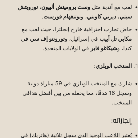
لعب مع أندية مثل
وست بروميتش ألبيون
،
نورويتش
سيتي
،
ديربي كاونتي
، و
نوتنغهام فورست
.
خاض تجارب احترافية خارج إنجلترا، حيث لعب مع
مكابي تل أبيب
في إسرائيل، و
تورونتو إف سي
في
كندا، و
شيكاغو فاير
في الولايات المتحدة.
المنتخب الويلزي
:
شارك مع المنتخب الويلزي في 59 مباراة دولية
وسجل 16 هدفًا، مما يجعله من بين أفضل هدافي
المنتخب.
إنجازاته:
يُعتبر اللاعب الوحيد الذي سجل ثلاثية (هاتريك) في