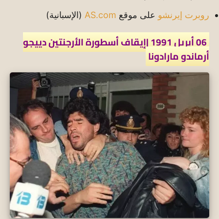
روبرت إيرنشو
على موقع
AS.com
(الإسبانية)
06 أبريل 1991 |إيقاف أسطورة الأرجنتين دييجو
أرماندو مارادونا