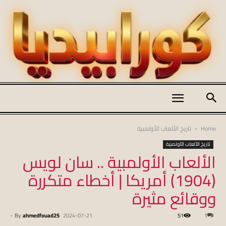
كورابيديا
Home
تاريخ الألعاب الأولمبية
تاريخ الألعاب الأولمبية
الألعاب الأولمبية .. سان لويس
|
(1904) أمريكا | أخطاء متكررة
ووقائع مثيرة
koraapedia
-
By
ahmedfouad25
2024-07-21
51
1