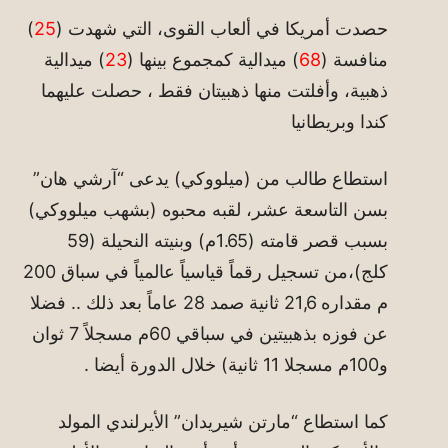
حصدت أمريكا في ألعاب القوى، التي شهدت (
25
)
منافسة (
68
) ميدالية كمجموع بينها (
23
) ميدالية
ذهبية، وأفلتت منها ذهبيتان فقط ، حصلت عليهما
كندا وبريطانيا
استطاع طالب من (ميلووكي) يدعى “آرشي هان”
بسن التاسعة عشر، لقبه محبوه (بشهب ميلووكي)
بسبب قصر قامته (1.65م) وبنيته النحيلة (59
كلج)،من تسجيل رقماً قياسياً عالمياً في سباق 200
م مقداره 21,6 ثانية صمد 28 عاماً بعد ذلك .. فضلا
عن فوزه بذهبيتين في سباقي 60م مسجلاً 7 ثوان
و100م مسجلا 11 ثانية) خلال الدورة أيضا .
كما استطاع “مارتن شيريدان” الأيرلندي المولد