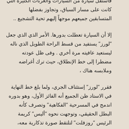
فاستقل سيارة من السيارات والعربات الكثيرة التي
كانت على مسار السباق، وتجاوز بفضلها
المتسابقين جميعهم موجهاً إليهم تحية التشجيع ..
إلا أن السيارة تعطلت بدورها. الأمر الذي الذي جعل
“لورز” يستفيد من قسط الراحة الطويل الذي ناله
ليستعيد عافيته مرة أخري . وفى ظل عودته
مضطرا إلى خط الإنطلاق، حيث ترك أغراضه
وملابسه هناك ،
فقرر “لورز” إستئناف الجري، ولما بلغ خط النهاية
في الاستاد ظن الجميع أنه الفائز الأول، وهو بدوره
اندمج في المسرحية “الفكاهية” وتصرف كأنه
البطل الحقيقي، وتوجهت نحوه “أليس” كريمة
الرئيس “روزفلت” لتلتقط صورة تذكارية معه،