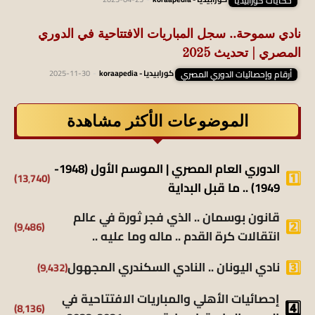
حكايات كورابيديا
نادي سموحة.. سجل المباريات الافتتاحية في الدوري
المصري | تحديث 2025
أرقام وإحصائيات الدوري المصري
كورابيديا - koraapedia
-
2025-11-30
الموضوعات الأكثر مشاهدة
الدوري العام المصري | الموسم الأول (1948-
(13٬740)
1949) .. ما قبل البداية
قانون بوسمان .. الذي فجر ثورة في عالم
(9٬486)
انتقالات كرة القدم .. ماله وما عليه ..
(9٬432)
نادي اليونان .. النادي السكندري المجهول
إحصائيات الأهلي والمباريات الافتتاحية في
(8٬136)