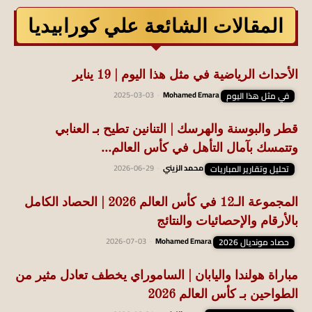
المقالات الشائعة علي كورابيديا
الأحداث الرياضية في مثل هذا اليوم | 19 يناير
في مثل هذا اليوم
Mohamed Emara
-
2025-03-03
قطر والبوسنة والهرسك | التنانين تطيح بـ العنابي
وتتمسك بآمال التأهل في كأس العالم...
تحليل وتقارير المباريات
محمد الزيني
-
2026-06-29
المجموعة الـ12 في كأس العالم 2026 | الحصاد الكامل
بالأرقام والإحصائيات والنتائج
حصاد مونديال 2026
Mohamed Emara
-
2026-07-03
مباراة هولندا واليابان | الساموراي يخطف تعادل مثير من
الطواحين بـ كأس العالم 2026