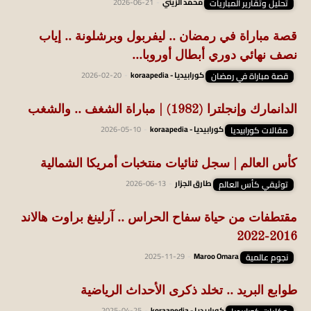
تحليل وتقارير المباريات
محمد الزيني
-
2026-06-21
قصة مباراة في رمضان .. ليفربول وبرشلونة .. إياب
نصف نهائي دوري أبطال أوروبا...
قصة مباراة في رمضان
كورابيديا - koraapedia
-
2026-02-20
الدانمارك وإنجلترا (1982) | مباراة الشغف .. والشغب
مقالات كورابيديا
كورابيديا - koraapedia
-
2026-05-10
كأس العالم | سجل ثنائيات منتخبات أمريكا الشمالية
توثيقي كأس العالم
طارق الجزار
-
2026-06-13
مقتطفات من حياة سفاح الحراس .. آرلينغ براوت هالاند
2016-2022
نجوم عالمية
Maroo Omara
-
2025-11-29
طوابع البريد .. تخلد ذكرى الأحداث الرياضية
كورابيديا - koraapedia
-
2025-04-25