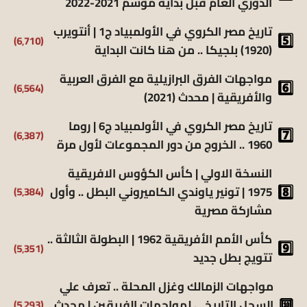
الدوري العام قبل بداية موسم 2021-2022
تاريخ مصر الكروي في الأولمبياد ج1 | أنتويرب
(6٬710)
(1920) بلجيكا .. من هنا كانت البداية
مواجهات الفرق البرازيلية مع الفرق العربية
(6٬564)
والأفريقية | محدث (2021)
تاريخ مصر الكروي في الأولمبياد ج6 | روما
(6٬387)
1960 .. الخروج من دور المجموعات لأول مرة
النسخة الاولي | كأس الكؤوس الافريقية
(5٬384)
1975 | تونير ياوندي الكاميروني البطل .. وأول
مشاركة مصرية
كأس الأمم الأفريقية 1962 | البطولة الثالثة ..
(5٬351)
تتويج بطل جديد
مواجهات الزمالك وغزل المحلة .. تعرف علي
(5٬293)
السجل التاريخي لمواجهات الفريقين | محدث