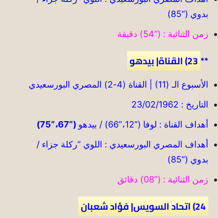
بدوي (“85)
زمن الثنائية : (“54) دقيقة
**
23) القناة| بيدهو
الأسبوع الـ (11) | القناة (4-2) المصري البورسعيدي
التاريخ : 23/02/1962
أهداف القناة : لوفا (“12،”66) / بيدهو
(“67،”75)
أهداف المصري البورسعيدي : اللوي “ركلة جزاء /
بدوي (“85)
زمن الثنائية : (“08) دقائق
24) اتحاد السويس| فؤاد شعبان