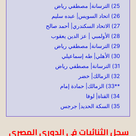
25) الترسانة| مصطفي رياض
26) اتحاد السويس| عبده سليم
27) الاتحاد السكندري| أحمد صالح
28) الأولمبي | عز الدين يعقوب
29) الترسانة| مصطفي رياض
30) الأهلي| طه إسماعيلي
31) الترسانة| مصطفي رياض
32) الزمالك| خضر
**33) الزمالك| حمادة إمام
34) القناة| لوفا
35) السكة الحديد| جرجس
سجل الثنائيات في الدوري المصري