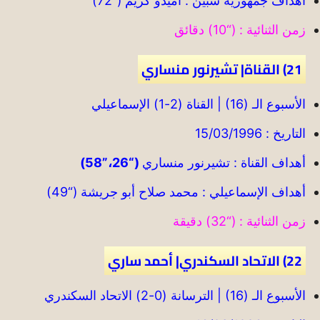
أهداف جمهورية شبين : أميدو كريم (“72)
زمن الثنائية : (“10) دقائق
21) القناة| تشيرنور منساري
الأسبوع الـ (16) | القناة (2-1) الإسماعيلي
التاريخ : 15/03/1996
أهداف القناة : تشيرنور منساري
(“26،”58)
أهداف الإسماعيلي : محمد صلاح أبو جريشة (“49)
زمن الثنائية : (“32) دقيقة
22) الاتحاد السكندري| أحمد ساري
الأسبوع الـ (16) | الترسانة (0-2) الاتحاد السكندري