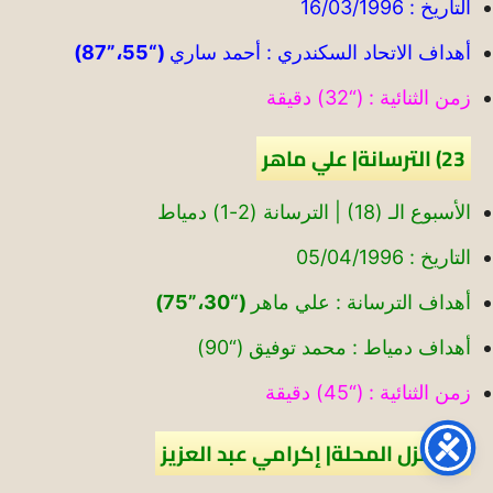
التاريخ : 16/03/1996
أهداف الاتحاد السكندري : أحمد ساري
(“55،”87)
زمن الثنائية : (“32) دقيقة
23) الترسانة| علي ماهر
الأسبوع الـ (18) | الترسانة (2-1) دمياط
التاريخ : 05/04/1996
أهداف الترسانة : علي ماهر
(“30،”75)
أهداف دمياط : محمد توفيق (“90)
زمن الثنائية : (“45) دقيقة
24) غزل المحلة| إكرامي عبد العزيز