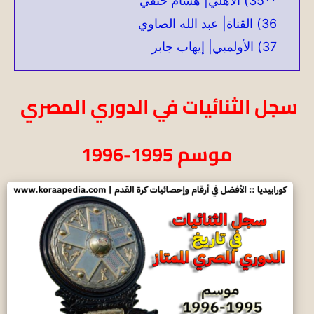
**35) الأهلي| هشام حنفي
36) القناة| عبد الله الصاوي
37) الأولمبي| إيهاب جابر
سجل الثنائيات في الدوري المصري
موسم 1995-1996