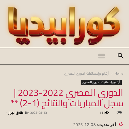
كورابيديا
Home
أرقام وإحصائيات الدوري المصري
أرقام وإحصائيات الدوري المصري
الدوري المصري 2022-2023 |
|
سجل المباريات والنتائج (1-2) **
0
111
2023-08-13
By
طارق الجزار
-
koraapedia
↻
آخر تحديث:
08-12-2025