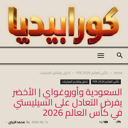
كورابيديا
Home
كأس العالم FIFA 2026
تحليل وتقارير المباريات
كأس العالم FIFA 2026
تحليل وتقارير المباريات
السعودية وأوروغواي | الأخضر
|
يفرض التعادل على السيليستي
في كأس العالم 2026
koraapedia
0
147
2026-06-14
By
محمد الزيني
-