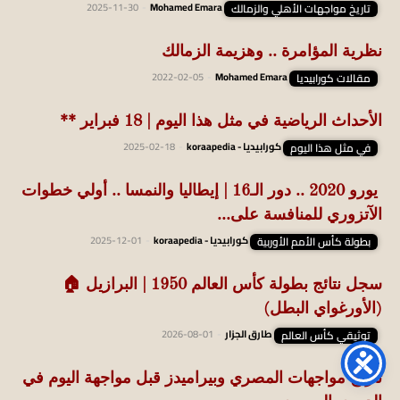
تاريخ مواجهات الأهلي والزمالك
Mohamed Emara
-
2025-11-30
نظرية المؤامرة .. وهزيمة الزمالك
مقالات كورابيديا
Mohamed Emara
-
2022-02-05
الأحداث الرياضية في مثل هذا اليوم | 18 فبراير **
في مثل هذا اليوم
كورابيديا - koraapedia
-
2025-02-18
يورو 2020 .. دور الـ16 | إيطاليا والنمسا .. أولي خطوات
الآتزوري للمنافسة على...
بطولة كأس الأمم الأوربية
كورابيديا - koraapedia
-
2025-12-01
سجل نتائج بطولة كأس العالم 1950 | البرازيل 🏠
(الأورغواي البطل)
توثيقي كأس العالم
طارق الجزار
-
2026-08-01
تاريخ مواجهات المصري وبيراميدز قبل مواجهة اليوم في