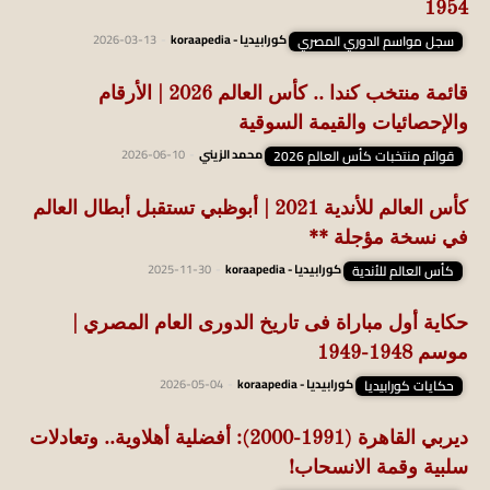
1954
سجل مواسم الدوري المصري
كورابيديا - koraapedia
-
2026-03-13
قائمة منتخب كندا .. كأس العالم 2026 | الأرقام
والإحصائيات والقيمة السوقية
قوائم منتخبات كأس العالم 2026
محمد الزيني
-
2026-06-10
كأس العالم للأندية 2021 | أبوظبي تستقبل أبطال العالم
في نسخة مؤجلة **
كأس العالم للأندية
كورابيديا - koraapedia
-
2025-11-30
حكاية أول مباراة فى تاريخ الدورى العام المصري |
موسم 1948-1949
حكايات كورابيديا
كورابيديا - koraapedia
-
2026-05-04
ديربي القاهرة (1991-2000): أفضلية أهلاوية.. وتعادلات
سلبية وقمة الانسحاب!