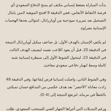
بدأت المباراة بضغط إسباني مكثف لم يمنح الدفاع السعودي أي
فرصة لالتقاط الأنفاس، ففي الدقيقة 9 افتتح الموهبة لامين يامال
التسجيل بعد تمريرة نموذجية من أويارزابال، لتتوالى بعدها الهجمات
الإسبانية بضراوة.
لم يكتفِ الإسبان بالهدف الأول، بل ضاعف ميكيل أويارزابال النتيجة
في الدقيقة 20، قبل أن يعود اللاعب نفسه ليضيف الهدف الثالث
في الدقيقة 23، ليتحول الشوط الأول إلى سيطرة إسبانية شبه
كاملة وسط انهيار دفاعي سعودي مفاجئ.
وفي الشوط الثاني، واصلت إسبانيا فرض إيقاعها، وفي الدقيقة 48
زادت معاناة “الأخضر” بعد هدف عكسي من المدافع حسان تمبكتي
بالخطأ في مرماه، لترتفع النتيجة إلى (4-0).
ورغم التبديلات التي أجراها الجهاز الفني للمنتخب السعودي، ظلت