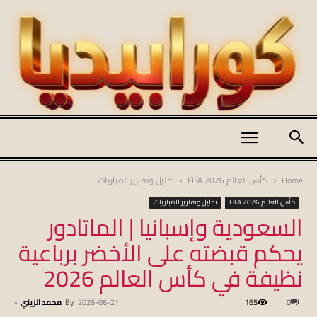
كورابيديا
Home
كأس العالم FIFA 2026
تحليل وتقارير المباريات
كأس العالم FIFA 2026
تحليل وتقارير المباريات
السعودية وإسبانيا | الماتادور
|
يحكم قبضته على الأخضر برباعية
نظيفة في كأس العالم 2026
koraapedia
0
165
2026-06-21
By
محمد الزيني
-