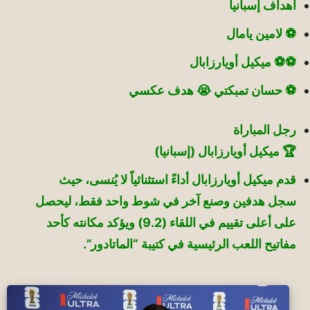
أهداف إسبانيا
⚽️ لامين يامال
⚽️⚽️ ميكيل أويارزابال
⚽️ حسان تمبكتي 😭 هدف عكسي
رجل المباراة
🏆 ميكيل أويارزابال (إسبانيا)
قدم ميكيل أويارزابال أداءً استثنائياً لا يُنسى، حيث
سجل هدفين وصنع آخر في شوط واحد فقط، ليحصل
على أعلى تقييم في اللقاء (9.2) ويؤكد مكانته كأحد
مفاتيح اللعب الرئيسية في كتيبة “الماتادور”.