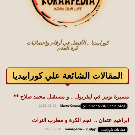
كورابيديا .. الأفضل في أرقام وإحصائيات
كرة القدم
المقالات الشائعة علي كورابيديا
مسيرة نونيز في ليفربول .. و مستقبل محمد صلاح **
أرقام وإحصائيات محمد صلاح
Maroo Omara
-
2025-02-01
ابراهيم عثمان .. نجم الكرة و مطرب التراث
حكايات كورابيديا
كورابيديا - koraapedia
-
2025-12-01