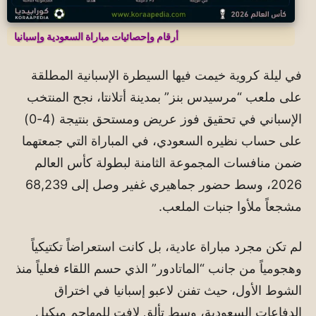
أرقام وإحصائيات مباراة السعودية وإسبانيا
في ليلة كروية خيمت فيها السيطرة الإسبانية المطلقة
على ملعب “مرسيدس بنز” بمدينة أتلانتا، نجح المنتخب
الإسباني في تحقيق فوز عريض ومستحق بنتيجة (4-0)
على حساب نظيره السعودي، في المباراة التي جمعتهما
ضمن منافسات المجموعة الثامنة لبطولة كأس العالم
2026، وسط حضور جماهيري غفير وصل إلى 68,239
مشجعاً ملأوا جنبات الملعب.
لم تكن مجرد مباراة عادية، بل كانت استعراضاً تكتيكياً
وهجومياً من جانب “الماتادور” الذي حسم اللقاء فعلياً منذ
الشوط الأول، حيث تفنن لاعبو إسبانيا في اختراق
الدفاعات السعودية، وسط تألق لافت للمهاجم ميكيل