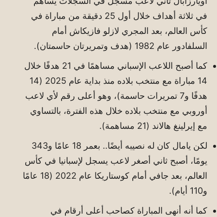
أويارزابال ثاني لاعب مسجل في السجلات يساهم
في ثلاثة أهداف خلال أول 25 دقيقة من مباراة في
كأس العالم، بعد المجري لازلو فازيكاش أمام
السلفادور عام 1982 (هدف وتمريرتان حاسمتان).
كما أصبح اللاعب الإسباني مساهمًا في 21 هدفًا خلال
14 مباراة مع منتخب بلاده منذ بداية عام 2025 (14
هدفًا و7 تمريرات حاسمة)، وهو أعلى رقم لأي لاعب
أوروبي مع منتخب بلاده خلال هذه الفترة، بالتساوي
مع إيرلينغ هالاند (21 مساهمة).
لكن يامال كان له نصيبه أيضًا.. بعمر 18 عامًا و343
يومًا، أصبح ثاني أصغر لاعب يسجل لإسبانيا في كأس
العالم، بعد جافي أمام كوستاريكا عام 2022 (18 عامًا
و110 أيام).
كما أنه أنهى المباراة كصاحب أعلى أرقام في