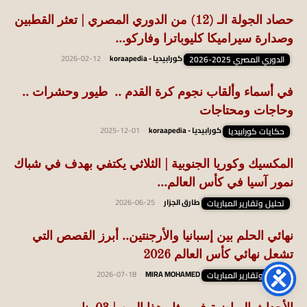
حصاد الجولة الـ (12) من الدوري المصري | تعثر القطبين
وصدارة سيراميكا كليوباترا وفاركو...
الدوري المصري 2025-2026
كورابيديا - koraapedia
-
2026-02-12
في أسماء وألقاب نجوم كرة القدم .. طيور وحشرات ..
وحاجات ومحتاجات
حكايات كورابيديا
كورابيديا - koraapedia
-
2025-12-01
المكسيك وكوريا الجنوبية | الثلاثي يكتفي بهدف في شباك
نمور آسيا في كأس العالم...
تحليل وتقارير المباريات
طارق الجزار
-
2026-06-25
نهائي الحلم بين إسبانيا والأرجنتين.. أبرز القصص التي
تشعل نهائي كأس العالم 2026
تحليل وتقارير المباريات
MIRA MOHAMED
-
2026-07-18