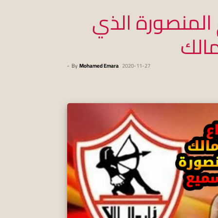
 المنصورة الذي
مالك
-
By
Mohamed Emara
2020-11-27