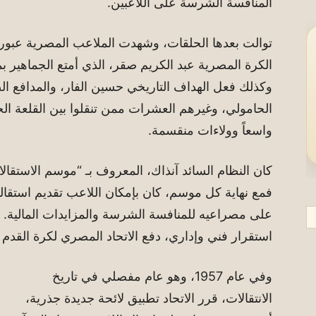
المنافسة الشرسة على اللاعبين.
توالت بعدها الحلقات، وشهدت الملاعب المصرية عبور 
الكرة المصرية عبد الكريم صقر، الذي أمتع الجماهير بم
وكذلك فعل الهداف التاريخي حسين الفار، والمدافع ال
الحامولي، وغيرهم العشرات ممن تنقلوا بين القلعة الحمر
واسعاً وولاءات منقسمة.
كان النظام السائد آنذاك، المعروف بـ “موسم الاستقالا
فمع نهاية كل موسم، كان بإمكان اللاعب تقديم استقالته و
على مصراعيه للمنافسة الشرسة والمزايدات المالية. ل
استقرار فني وإداري، دفع الاتحاد المصري لكرة القدم إ
وفي عام 1957، وهو عام مفصلي في تاريخ
الانتقالات، قرر الاتحاد تطبيق لائحة جديدة جذرية،