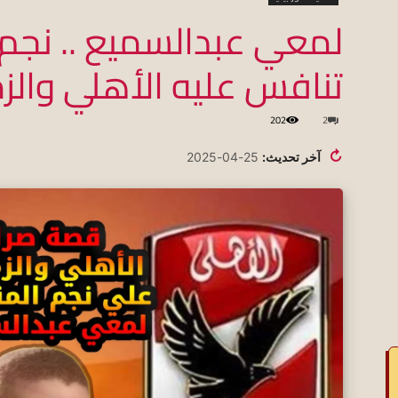
لمعي عبدالسميع .. نجم
تنافس عليه الأهلي والز
koraapedia
202
2
↻
آخر تحديث:
25-04-2025