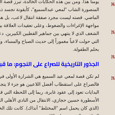
يومنا هذا. ومن بين هذه الحكايات الخالدة، تبرز قصة ال
المنصورة الشاب “لمعي عبدالسميع”، كأيقونة تجسد ذ
الماضي. قصته ليست مجرد صفقة انتقال لاعب، بل هي 
مواجهة الإغراءات والضغوط، وعلى تعقيدات العلاقة 
الشغف الذي لا ينتهي بين جماهير القطبين الكبيرين. دع
التي حولت لاعباً مغموراً إلى حديث الصباح والمساء، 
بحلم الطفولة.
الجذور التاريخية للصراع على النجوم: ما ق
لم تكن قصة لمعي عبد السميع هي الشرارة الأولى في
فالصراع على استقطاب أفضل اللاعبين هو جزء لا يتجزأ 
البدايات تعود إلى عقود غابرة، ربما إلى اللحظة التي قر
الأسطورة حسين حجازي، الانتقال من النادي الأهلي ا
(الذي كان يحمل اسم “المختلط” آنذاك). كانت تلك الخ