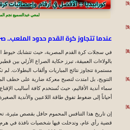
لمعي عبدالسميع نجم المن
عندما تتجاوز كرة القدم حدود الملعب.. صر
في سجلات كرة القدم المصرية، حيث تتشابك خيوط ال
بالولاءات العميقة، تبرز حكاية الصراع الأزلي بين قطب
مستمرة تتجاوز نتائج المباريات وألقاب البطولات. لم 
التتويج، بل امتدت لتصبح معركة ضارية على خطف الموا
سماء أندية الأقاليم، حيث تُستخدم كافة أساليب الإقناع، 
أحياناً إلى ضغوط تفوق طاقة اللاعبين والأندية الصغير
إن تاريخ هذا التنافس المحموم حافل بقصص مثيرة، 
قضية رأي عام، وتدخلت فيها شخصيات نافذة في هرم ا