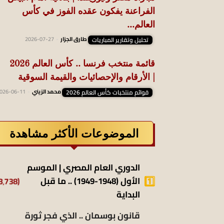
الفراعنة يفكون عقده الفوز في كأس
العالم...
تحليل وتقارير المباريات
طارق الجزار
-
2026-07-27
قائمة منتخب فرنسا .. كأس العالم 2026
| الأرقام والإحصائيات والقيمة السوقية
قوائم منتخبات كأس العالم 2026
محمد الزيني
-
026-06-11
الموضوعات الأكثر مشاهدة
الدوري العام المصري | الموسم
(13٬738)
الأول (1948-1949) .. ما قبل
البداية
قانون بوسمان .. الذي فجر ثورة