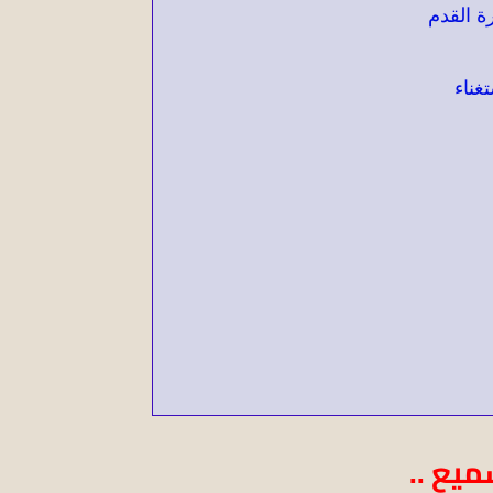
ة القدم
غناء
يع ..