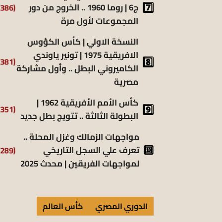
(6٬386)
ج6 | روما 1960 .. الخروج من دور
المجموعات لأول مرة
النسخة الاولي | كأس الكؤوس
الافريقية 1975 | تونير ياوندي
(5٬381)
الكاميروني البطل .. وأول مشاركة
مصرية
كأس الأمم الأفريقية 1962 |
(5٬351)
البطولة الثالثة .. تتويج بطل جديد
مواجهات الزمالك وغزل المحلة ..
(5٬289)
تعرف علي السجل التاريخي
لمواجهات الفريقين | محدث 2025
الدوري المصري
كأس العالم