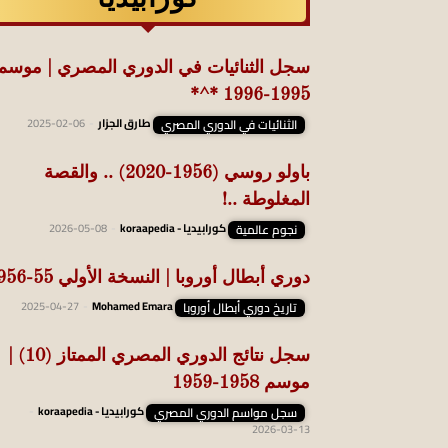
سجل الثنائيات في الدوري المصري | موسم
1995-1996 *^*
الثنائيات في الدوري المصري
طارق الجزار
-
2025-02-06
باولو روسي (1956-2020) .. والقصة
المغلوطة ..!
نجوم عالمية
كورابيديا - koraapedia
-
2026-05-08
دوري أبطال أوروبا | النسخة الأولي 55-1956
تاريخ دوري أبطال أوروبا
Mohamed Emara
-
2025-04-27
سجل نتائج الدوري المصري الممتاز (10) |
موسم 1958-1959
سجل مواسم الدوري المصري
كورابيديا - koraapedia
-
2026-03-13