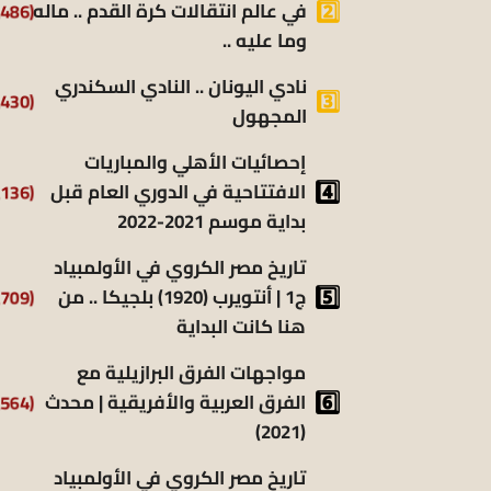
(9٬486)
في عالم انتقالات كرة القدم .. ماله
وما عليه ..
نادي اليونان .. النادي السكندري
(9٬430)
المجهول
إحصائيات الأهلي والمباريات
(8٬136)
الافتتاحية في الدوري العام قبل
بداية موسم 2021-2022
تاريخ مصر الكروي في الأولمبياد
(6٬709)
ج1 | أنتويرب (1920) بلجيكا .. من
هنا كانت البداية
مواجهات الفرق البرازيلية مع
(6٬564)
الفرق العربية والأفريقية | محدث
(2021)
تاريخ مصر الكروي في الأولمبياد