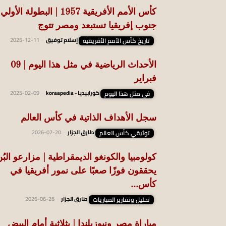
كأس الأمم الأفريقية 1957 | البطولة الأول
جنوب إفريقيا تستبعد ومصر تتوج
تاريخ كأس الأمم الأفريقية
إسلام توفيق
-
2025-12-11
الأحداث الرياضية في مثل هذا اليوم | 09
فبراير
في مثل هذا اليوم
كورابيديا - koraapedia
-
2025-02-09
سجل الأهداف الذاتية في كأس العالم
توثيقي كأس العالم
طارق الجزار
-
2026-07-20
كولومبيا والكونغو الديمقراطية | مزارعو البُ
يحققون فوزًا صعبًا على نمور أفريقيا في
كأس...
تحليل وتقارير المباريات
طارق الجزار
-
2026-06-26
مباراة مصر ونيوزيلندا | بثلاثية أمام البيض