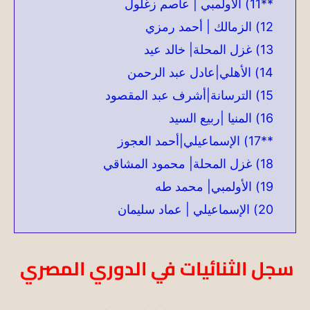
**11) الأولمبي | عاصم زغلول
12) الزمالك | أحمد رمزي
13) غزل المحلة| خالد عيد
14) الأهلي|عادل عبد الرحمن
15) الترسانة|أشرف عبد المقصود
16) المنيا |ربيع السيد
**17) الإسماعيلي|أحمد العجوز
18) غزل المحلة| محمود المشاقي
19) الأولمبي| محمد طه
20) الإسماعيلي | عماد سليمان
سجل الثنائيات في الدوري المصري