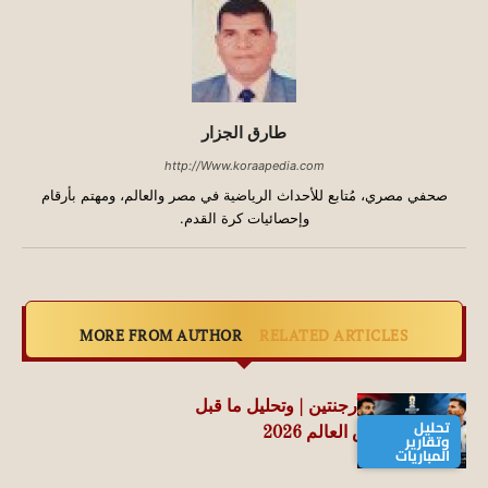
طارق الجزار
http://Www.koraapedia.com
صحفي مصري، مُتابع للأحداث الرياضية في مصر والعالم، ومهتم بأرقام
وإحصائيات كرة القدم.
MORE FROM AUTHOR
RELATED ARTICLES
مباراة مصر والأرجنتين | وتحليل ما قبل
تحليل
المواجهة .. كأس العالم 2026
وتقارير
المباريات