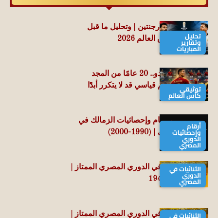
مباراة مصر والأرجنتين | وتحليل ما قبل
تحليل
المواجهة .. كأس العالم 2026
وتقارير
المباريات
كريستيانو رونالدو.. 20 عامًا من المجد
المونديالي ورقم قياسي قد لا يتكرر أبدًا
توثيقي
كأس العالم
سجل نتائج وأرقام وإحصائيات الزمالك في
أرقام
وإحصائيات
الدوري المصري | (1990-2000)
الدوري
المصري
الثنائيات في
سجل الثنائيات في الدوري المصري الممتاز |
الدوري
موسم 1948-1949
المصري
الثنائيات في
سجل الثنائيات في الدوري المصري الممتاز |