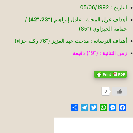
التاريخ : 05/06/1992
أهداف غزل المحلة : عادل إبراهيم
(“23،”42)
/
حمامة الجيزاوي (“85)
أهداف الترسانة : مدحت عبد العزيز (“76 ركلة جزاء)
زمن الثنائية : (“19) دقيقة
0
Share
Telegram
Twitter
WhatsApp
Messenger
Facebook