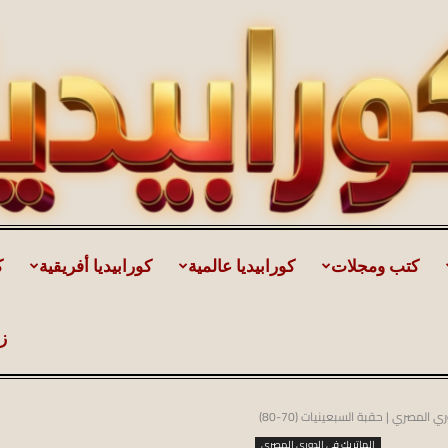
كتب ومجلات
كورابيديا عالمية
كورابيديا أفريقية
ك
كورابيديا
ز
المصري | حقبة السبعينيات (70-80)
|
الهاتريك في الدوري المصري