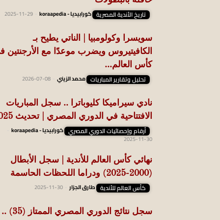
حافلة بالبطولات
تاريخ الأندية المصرية
كورابيديا - koraapedia
-
2025-11-29
سويسرا وكولومبيا | الناتي يطيح بـ
الكافيتيروس ويضرب موعدًا مع الأرجنتين ف
كأس العالم...
تحليل وتقارير المباريات
محمد الزيني
-
2026-07-08
نادي سيراميكا كليوباترا .. سجل المباريات
الافتتاحية في الدوري المصري | تحديث 2025
أرقام وإحصائيات الدوري المصري
كورابيديا - koraapedia
-
2025-11-30
نهائي كأس العالم للأندية | سجل الأبطال
(2000-2025) ودراما اللحظات الحاسمة
كأس العالم للأندية
طارق الجزار
-
2025-11-30
سجل نتائج الدوري المصري الممتاز (35) ..