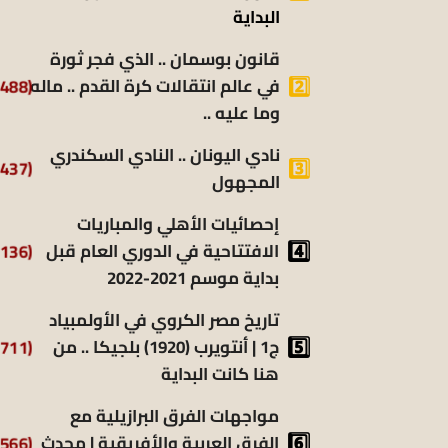
البداية
قانون بوسمان .. الذي فجر ثورة
(9٬488)
في عالم انتقالات كرة القدم .. ماله
وما عليه ..
نادي اليونان .. النادي السكندري
(9٬437)
المجهول
إحصائيات الأهلي والمباريات
(8٬136)
الافتتاحية في الدوري العام قبل
بداية موسم 2021-2022
تاريخ مصر الكروي في الأولمبياد
(6٬711)
ج1 | أنتويرب (1920) بلجيكا .. من
هنا كانت البداية
مواجهات الفرق البرازيلية مع
(6٬566)
الفرق العربية والأفريقية | محدث