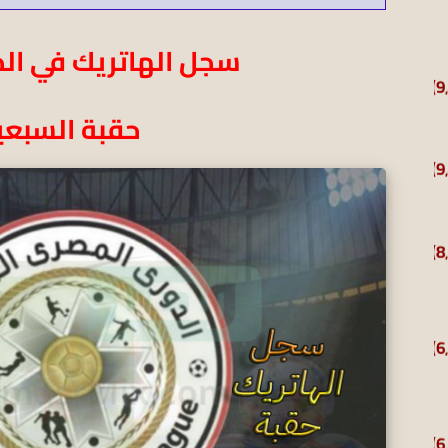
سجل الهاتريك في ال
حقبة السبعي