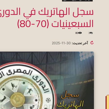
سجل الهاتريك في الدور
السبعينيات (70-80)
koraapedia
80
3
↻
آخر تحديث:
30-11-2025