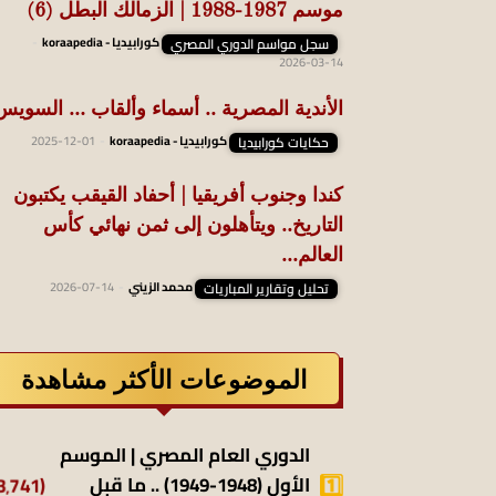
موسم 1987-1988 | الزمالك البطل (6)
سجل مواسم الدوري المصري
كورابيديا - koraapedia
-
2026-03-14
الأندية المصرية .. أسماء وألقاب … السويس
حكايات كورابيديا
كورابيديا - koraapedia
-
2025-12-01
كندا وجنوب أفريقيا | أحفاد القيقب يكتبون
التاريخ.. ويتأهلون إلى ثمن نهائي كأس
العالم...
تحليل وتقارير المباريات
محمد الزيني
-
2026-07-14
الموضوعات الأكثر مشاهدة
الدوري العام المصري | الموسم
(13٬741)
الأول (1948-1949) .. ما قبل