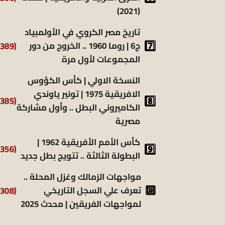
(2021)
تاريخ مصر الكروي في الأولمبياد
(6٬389)
ج6 | روما 1960 .. الخروج من دور
المجموعات لأول مرة
النسخة الاولي | كأس الكؤوس
الافريقية 1975 | تونير ياوندي
(5٬385)
الكاميروني البطل .. وأول مشاركة
مصرية
كأس الأمم الأفريقية 1962 |
(5٬356)
البطولة الثالثة .. تتويج بطل جديد
مواجهات الزمالك وغزل المحلة ..
(5٬308)
تعرف علي السجل التاريخي
لمواجهات الفريقين | محدث 2025