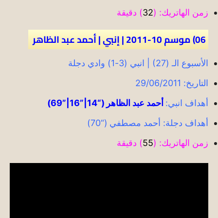
زمن الهاتريك: (
32
) دقيقة
06) موسم 10-2011 | إنبي | أحمد عبد الظاهر
الأسبوع الـ (27) | انبي (3-1) وادي دجلة
التاريخ: 29/06/2011
أهداف انبي:
أحمد عبد الظاهر (“14|”16|”69)
أهداف دجلة: أحمد مصطفي (“70)
زمن الهاتريك: (
55
) دقيقة