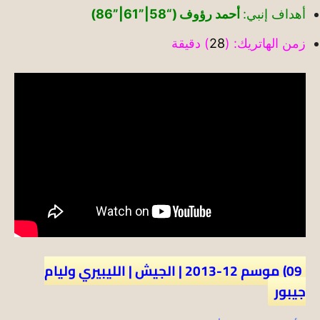
أهداف إنبي:
أحمد رؤوف (“58|”61|”86)
زمن الهاتريك: (
28
) دقيقة
09) موسم 12-2013 | الجيش | الليبيري وليام
جيبور