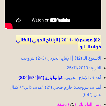
02) موسم 10-2011 | الإنتاج الحربي | الغاني
كوابينا يارو
الأسبوع الـ (12) | الإنتاج الحربي (3-2) بتروجت
التاريخ: 25/11/2010
أهداف الإنتاج الحربي:
كوابينا يارو (“5|”57|”80)
أهداف بتروجت: حازم فتحي (“2) “هدف ذاتي” / كمال
علي (“64)
زمن الهاتريك: (
75
) دقيقة