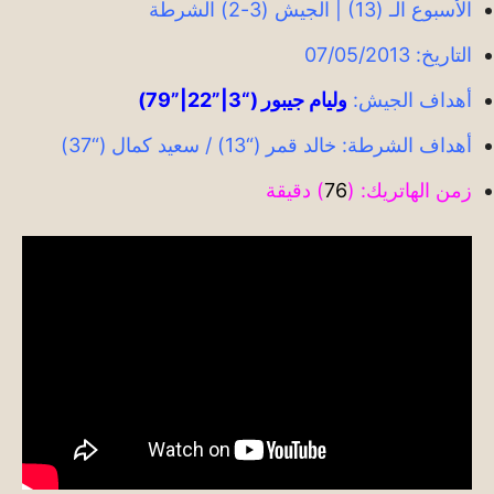
الأسبوع الـ (13) | الجيش (3-2) الشرطة
التاريخ: 07/05/2013
أهداف الجيش:
وليام جيبور (“3|”22|”79)
أهداف الشرطة: خالد قمر (“13) / سعيد كمال (“37)
زمن الهاتريك: (
76
) دقيقة