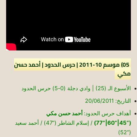
05) موسم 10-2011 | حرس الحدود | أحمد حسن
مكي
الأسبوع الـ (25) | وادي دجلة (0-5) حرس الحدود
التاريخ: 20/06/2011
أهداف حرس الحدود:
أحمد حسن مكي
(“45|”60|”77)
/ إسلام الشاطر (“47) / أحمد سعيد
(“52)