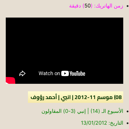
زمن الهاتريك: (
50
) دقيقة
08) موسم 11-2012 | انبي | أحمد رؤوف
الأسبوع الـ (14) | إنبي (3-0) المقاولون
التاريخ: 13/01/2012