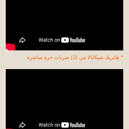
* هاتريك شيكابالا من (3) ضربات حرة مباشرة