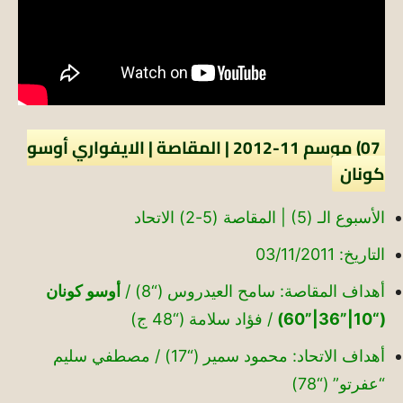
07) موسم 11-2012 | المقاصة | الايفواري أوسو
كونان
الأسبوع الـ (5) | المقاصة (5-2) الاتحاد
التاريخ: 03/11/2011
أهداف المقاصة: سامح العيدروس (“8) /
أوسو كونان
(“10|”36|”60)
/ فؤاد سلامة (“48 ج)
أهداف الاتحاد: محمود سمير (“17) / مصطفي سليم
“عفرتو” (“78)