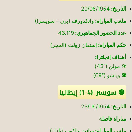
التاريخ:
20/06/1954
ملعب المباراة:
وانكدورف (برن – سويسرا)
عدد الحضور الجماهيري:
43.119
حكم المباراة:
إستفان زولت (المجر)
أهداف إنجلترا:
⚽ مولن (“43)
⚽
ويلشو (“69)
🟢 سويسرا (4-1) إيطاليا
التاريخ:
23/06/1954
مباراة فاصلة
ملعب المباراة:
سانت جاكوب (بازل)