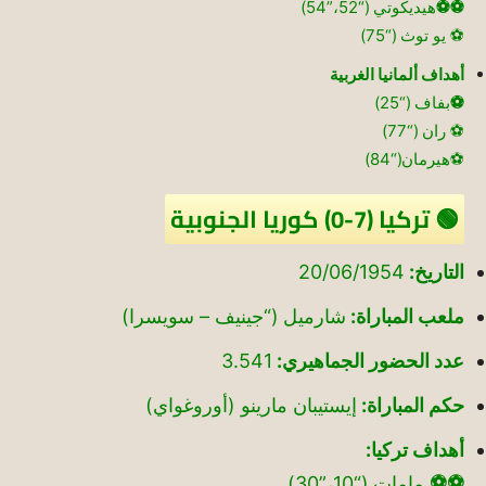
⚽⚽
هيديكوتي (“52،”54)
⚽ يو توث (“75)
أهداف ألمانيا الغربية
⚽
بفاف (“25)
⚽ ران (“77)
⚽هيرمان(“84)
🟢 تركيا (7-0) كوريا الجنوبية
التاريخ:
20/06/1954
ملعب المباراة:
شارميل (“جينيف – سويسرا)
عدد الحضور الجماهيري:
3.541
حكم المباراة:
إيستيبان مارينو (أوروغواي)
أهداف تركيا:
⚽⚽
مامات (“10،”30)