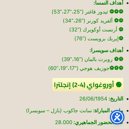
أهداف النمسا:
⚽⚽⚽
ثيدور فاغنر (“25،”27،”53)
⚽⚽
ألفريد كورنر (“26،”34)
⚽
أرنست أوكويرك (“32)
⚽
إيريك برويست (“76)
أهداف سويسرا:
⚽⚽
روبرت بالمان (“16،”39)
⚽⚽⚽
جوزيف هوجي (“17،”19،”60)
🟢 أوروغواي (4-2) إنجلترا
التاريخ:
26/06/1954
ملعب المباراة:
سانت جاكوب (بازل – سويسرا)
عدد الحضور الجماهيري:
28.000