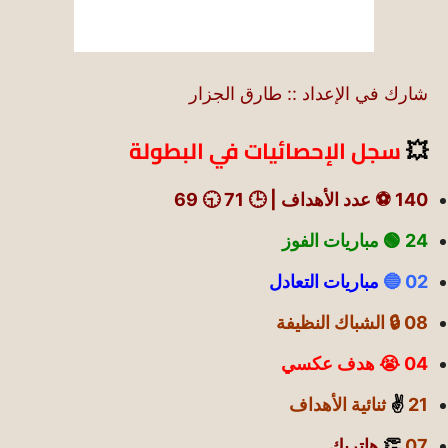
شارك في الإعداد :: طارق الجزار
💥
سجل الإحصائيات في البطولة
140 ⚽ عدد الأهداف | 🕒 71 🕤 69
24 🟢
مباريات الفوز
02 🔵
مباريات التعادل
08 🔒 الشباك النظيفة
04 😭 هدف عكسي
21
✌️
ثنائية الأهداف
07
👏
هاتريك