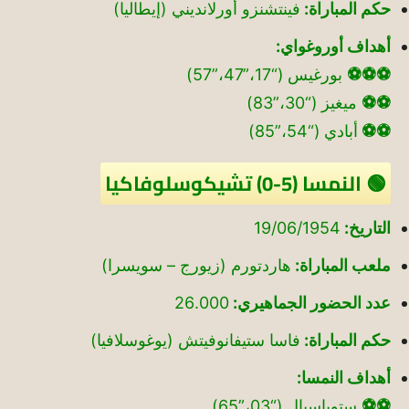
حكم المباراة:
فينتشنزو أورلانديني (إيطاليا)
أهداف أوروغواي:
⚽⚽⚽
بورغيس (“17،”47،”57)
⚽⚽
ميغيز (“30،”83)
⚽⚽
أبادي (“54،”85)
🟢 النمسا (5-0) تشيكوسلوفاكيا
التاريخ:
19/06/1954
ملعب المباراة:
هاردتورم (زيورج – سويسرا)
عدد الحضور الجماهيري:
26.000
حكم المباراة:
فاسا ستيفانوفيتش (يوغوسلافيا)
أهداف النمسا:
⚽⚽
ستوياسبال (“03،”65)