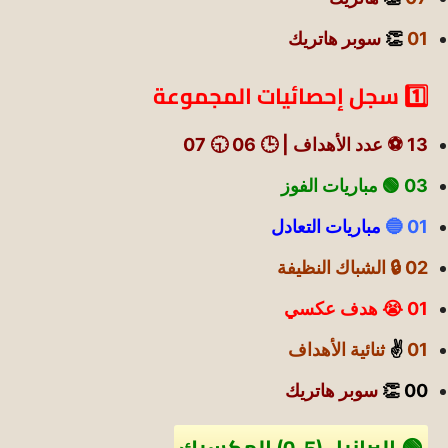
01
👏
سوبر هاتريك
1️⃣ سجل إحصائيات المجموعة
13 ⚽ عدد الأهداف | 🕒 06 🕤 07
03 🟢
مباريات الفوز
01 🔵
مباريات التعادل
02 🔒 الشباك النظيفة
01 😭 هدف عكسي
01
✌️
ثنائية الأهداف
00 👏
سوبر هاتريك
🟢 البرازيل (5-0) المكسيك