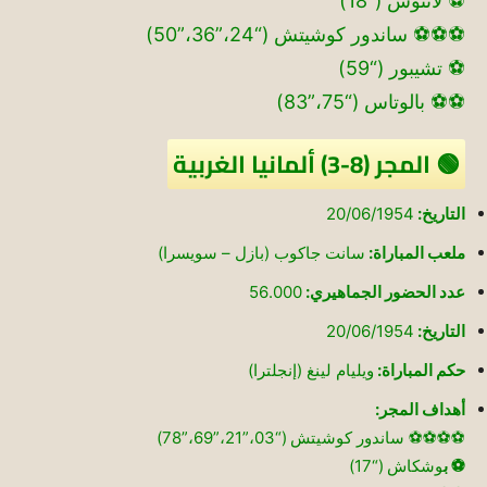
⚽ لانتوس (“18)
⚽⚽⚽ ساندور كوشيتش (“24،”36،”50)
⚽ تشيبور (“59)
⚽⚽ بالوتاس (“75،”83)
🟢 المجر (8-3) ألمانيا الغربية
التاريخ:
20/06/1954
ملعب المباراة:
سانت جاكوب (بازل – سويسرا)
عدد الحضور الجماهيري:
56.000
التاريخ:
20/06/1954
حكم المباراة:
ويليام لينغ (إنجلترا)
أهداف المجر:
⚽⚽⚽⚽ ساندور كوشيتش (“03،”21،”69،”78)
⚽ ب
وشكاش (“17)