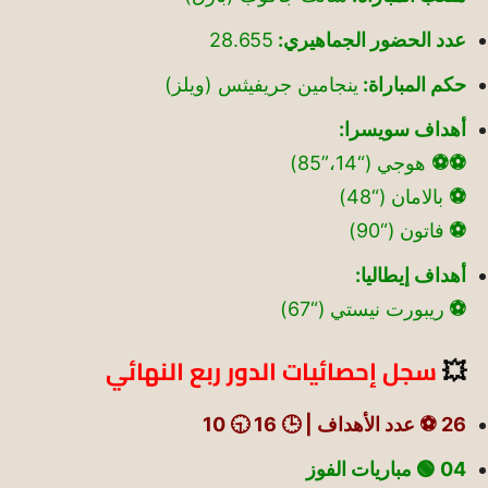
عدد الحضور الجماهيري:
28.655
حكم المباراة:
ينجامين جريفيثس (ويلز)
أهداف سويسرا:
⚽⚽
هوجي (“14،”85)
⚽
بالامان (“48)
⚽
فاتون (“90)
أهداف إيطاليا:
⚽
ريبورت نيستي (“67)
💥
سجل إحصائيات الدور ربع النهائي
26 ⚽ عدد الأهداف | 🕒 16 🕤 10
04 🟢
مباريات الفوز