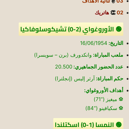
03
✌️
ثنائية الأهداف
02
👏
هاتريك
🟢 الأوروغواي (2-0) تشيكوسلوفاكيا
التاريخ:
16/06/1954
ملعب المباراة:
وانكدورف (برن – سويسرا)
عدد الحضور الجماهيري:
20.500
حكم المباراة:
آرثر إليس (إنجلترا)
أهداف الأوروغواي:
⚽ ميغيز (“71)
⚽ سكيافينو (“84)
🟢 النمسا (1-0) اسكتلندا