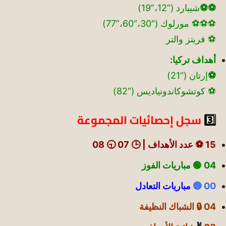
⚽⚽
شيبارد (“12،”19)
⚽⚽⚽ مورلوك (“30،”60،”77)
⚽ فريتز والتر
أهداف تركيا:
⚽
إرتان (“21)
⚽ كوتشوكاندونياديس (“82)
3️⃣
سجل إحصائيات المجموعة
15 ⚽ عدد الأهداف | 🕒 07 🕤 08
04 🟢
مباريات الفوز
00 🔵
مباريات التعادل
04 🔒 الشباك النظيفة