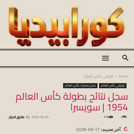
كورابيديا
Home
توثيقي كأس العالم
توثيقي كأس العالم
سجل مباريات كأس العالم
سجل نتائج بطولة كأس العالم
|
1954 | سويسرا
0
115
2026-06-04
By
طارق الجزار
-
koraapedia
↻
آخر تحديث:
17-06-2026