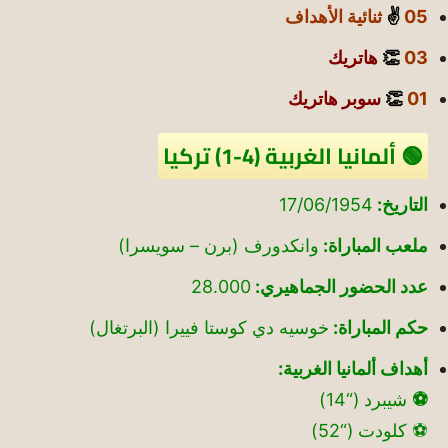
05
✌️
ثنائية الأهداف
03
👏
هاتريك
01
👏
سوبر هاتريك
🟢 ألمانيا الغربية (4-1) تركيا
التاريخ:
17/06/1954
ملعب المباراة:
وانكدورف (برن – سويسرا)
عدد الحضور الجماهيري:
28.000
حكم المباراة:
خوسيه دي كوستا فييرا (البرتغال)
أهداف ألمانيا الغربية:
⚽
شيبرد (“14)
⚽ كلودت (“52)