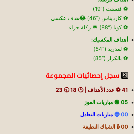
⚽ فنسنت (“19)
⚽ كارديناس (“46)
😭
هدف عكسي
⚽ كوبا (“88) 🥅 ركلة جزاء
أهداف المكسيك:
⚽ لمدريد (“54)
⚽ بالكزار (“85)
2️⃣
سجل إحصائيات المجموعة
41 ⚽ عدد الأهداف | 🕒 18 🕤 23
05 🟢
مباريات الفوز
00 🔵
مباريات التعادل
00 🔒 الشباك النظيفة