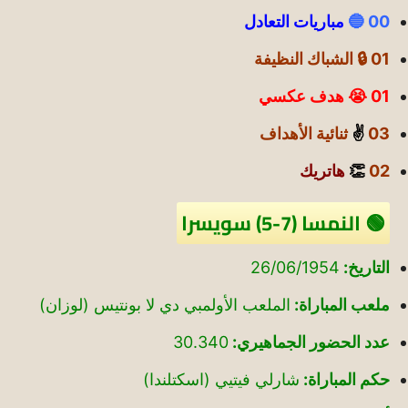
00 🔵
مباريات التعادل
01 🔒 الشباك النظيفة
01 😭 هدف عكسي
03
✌️
ثنائية الأهداف
02
👏
هاتريك
🟢 النمسا (7-5) سويسرا
التاريخ:
26/06/1954
ملعب المباراة:
الملعب الأولمبي دي لا بونتيس (لوزان)
عدد الحضور الجماهيري:
30.340
حكم المباراة:
شارلي فيتيي (اسكتلندا)