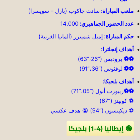
ملعب المباراة:
سانت جاكوب (بازل – سويسرا)
عدد الحضور الجماهيري:
14.000
حكم المباراة:
إميل شميتزر (ألمانيا الغربية)
أهداف إنجلترا:
⚽⚽
بروديس (“26،”63)
⚽⚽
لوفثوس (“36،”91)
أهداف بلجيكا:
⚽⚽
ريبورت أنول (“05،”71)
⚽ كوبينز (“67)
⚽ ديكينسون (“94) 😭 هدف عكسي
🟢 إيطاليا (4-1) بلجيكا