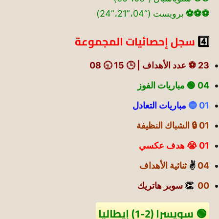
⚽⚽⚽
برويست (“04،”21،”24)
4️⃣
سجل إحصائيات المجموعة
23 ⚽ عدد الأهداف | 🕒 15 🕤 08
04 🟢
مباريات الفوز
01 🔵
مباريات التعادل
01 🔒 الشباك النظيفة
01 😭 هدف عكسي
04
✌️
ثنائية الأهداف
00
👏
سوبر هاتريك
🟢 سويسرا (2-1) إيطاليا