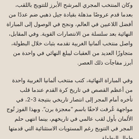
وكان المنتخب المجري المرشح الأبرز للتتويج باللقب،
بعدما قدم عروضًا مذهلة بقيادة جيل ذهبي ضم عددًا من
أفضل اللاعبين في العالم، ونجح في الوصول إلى المباراة
النهائية بعد سلسلة من الانتصارات القوية. وفي المقابل،
واصل منتخب ألمانيا الغربية تقدمه بثبات خلال البطولة،
متجاوزًا العديد من العقبات ليبلغ النهائي في واحدة من
أبرز مفاجآت ذلك العصر.
وفي المباراة النهائية، كتب منتخب ألمانيا الغربية واحدة
من أعظم القصص في تاريخ كرة القدم عندما قلب
تأخره أمام المجر إلى انتصار تاريخي بنتيجة 3-2، في
مواجهة عُرفت لاحقًا باسم “معجزة برن”. وبهذا الفوز تُوج
الألمان بأول لقب عالمي في تاريخهم، بينما انتهى حلم
المجر في التتويج رغم المستويات الاستثنائية التي قدمتها
طوال البطولة.