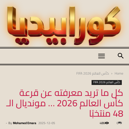
كورابيديا
Home
كأس العالم FIFA 2026
كأس العالم FIFA 2026
كل ما تريد معرفته عن قرعة
|
كأس العالم 2026 … مونديال الـ
48 منتخبًا
koraapedia
-
By
Mohamed Emara
2025-12-05
486
0