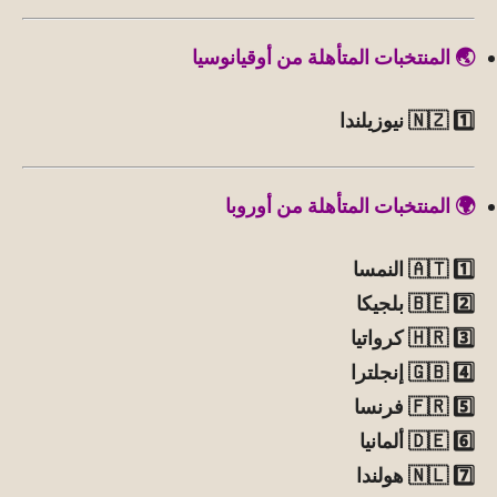
🌏 المنتخبات المتأهلة من أوقيانوسيا
1️⃣ 🇳🇿 نيوزيلندا
🌍 المنتخبات المتأهلة من أوروبا
1️⃣ 🇦🇹 النمسا
2️⃣ 🇧🇪 بلجيكا
3️⃣ 🇭🇷 كرواتيا
4️⃣ 🇬🇧 إنجلترا
5️⃣ 🇫🇷 فرنسا
6️⃣ 🇩🇪 ألمانيا
7️⃣ 🇳🇱 هولندا