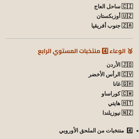
🇨🇮 ساحل العاج
🇺🇿 أوزبكستان
🇿🇦 جنوب أفريقيا
🥉 الوعاء 4️⃣ منتخبات المستوي الرابع
🇯🇴 الأردن
🇨🇻 الرأس الأخضر
🇬🇭 غانا
🇨🇼 كوراساو
🇭🇹 هايتي
🇳🇿 نيوزيلندا
4️⃣ منتخبات من الملحق الأوروبي