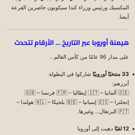
المكسيك ورئيس وزراء كندا سيكونون حاضرين القرعة
أيضا.
هيمنة أوروبا عبر التاريخ … الأرقام تتحدث
على مدار 96 عامًا من كأس العالم ..
33 منتخبًا أوروبيًا
شاركوا في البطولة
أبرزهم:
🇩🇪 ألمانيا – 🇮🇹 إيطاليا – 🇫🇷 فرنسا – 🇬🇧
إنجلترا – 🇪🇸 إسبانيا – 🇧🇪 بلجيكا – 🇳🇱 هولندا –
🇵🇹 البرتغال… وغيرها.
12 لقبًا
ذهبت إلى أوروبا