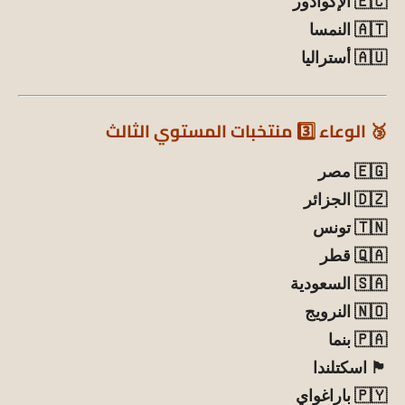
🇪🇨 الإكوادور
🇦🇹 النمسا
🇦🇺 أستراليا
🥉 الوعاء 3️⃣ منتخبات المستوي الثالث
🇪🇬 مصر
🇩🇿 الجزائر
🇹🇳 تونس
🇶🇦 قطر
🇸🇦 السعودية
🇳🇴 النرويج
🇵🇦 بنما
🏴 اسكتلندا
🇵🇾 باراغواي