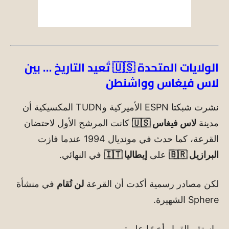
الولايات المتحدة 🇺🇸 تُعيد التاريخ … بين
لاس فيغاس وواشنطن
نشرت شبكتا ESPN الأميركية وTUDN المكسيكية أن
مدينة
لاس فيغاس 🇺🇸
كانت المرشح الأول لاحتضان
القرعة، كما حدث في مونديال 1994 عندما فازت
البرازيل 🇧🇷
على
إيطاليا 🇮🇹
في النهائي.
لكن مصادر رسمية أكدت أن القرعة
لن تُقام
في منشأة
Sphere الشهيرة.
واستقر القرار أخيرًا على: