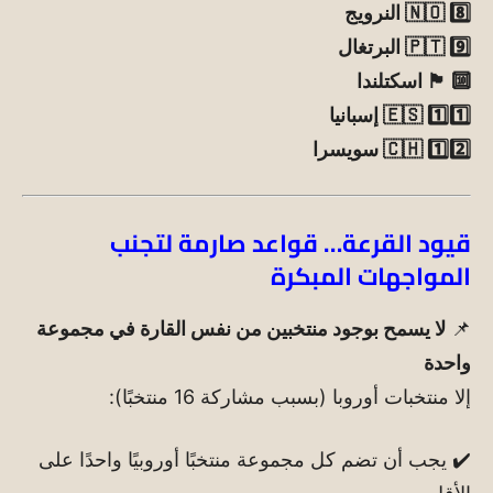
8️⃣ 🇳🇴 النرويج
9️⃣ 🇵🇹 البرتغال
🔟 🏴 اسكتلندا
1️⃣1️⃣ 🇪🇸 إسبانيا
1️⃣2️⃣ 🇨🇭 سويسرا
قيود القرعة… قواعد صارمة لتجنب
المواجهات المبكرة
📌
لا يسمح بوجود منتخبين من نفس القارة في مجموعة
واحدة
إلا منتخبات أوروبا (بسبب مشاركة 16 منتخبًا):
✔️ يجب أن تضم كل مجموعة منتخبًا أوروبيًا واحدًا على