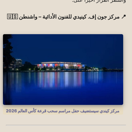
📍 مركز جون إف. كينيدي للفنون الأدائية – واشنطن 🇺🇸
مركز كيندي سيستضيف حفل مراسم سحب قرعة كأس العالم 2026