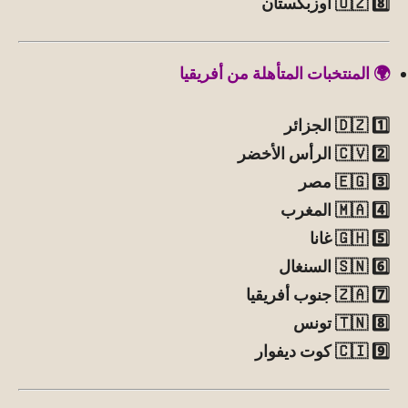
8️⃣ 🇺🇿 أوزبكستان
🌍 المنتخبات المتأهلة من أفريقيا
1️⃣ 🇩🇿 الجزائر
2️⃣ 🇨🇻 الرأس الأخضر
3️⃣ 🇪🇬 مصر
4️⃣ 🇲🇦 المغرب
5️⃣ 🇬🇭 غانا
6️⃣ 🇸🇳 السنغال
7️⃣ 🇿🇦 جنوب أفريقيا
8️⃣ 🇹🇳 تونس
9️⃣ 🇨🇮 كوت ديفوار