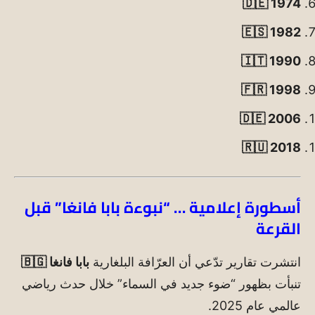
🇩🇪 1974
🇪🇸 1982
🇮🇹 1990
🇫🇷 1998
🇩🇪 2006
🇷🇺 2018
أسطورة إعلامية … “نبوءة بابا فانغا” قبل
القرعة
انتشرت تقارير تدّعي أن العرّافة البلغارية
بابا فانغا 🇧🇬
تنبأت بظهور “ضوء جديد في السماء” خلال حدث رياضي
عالمي عام 2025.