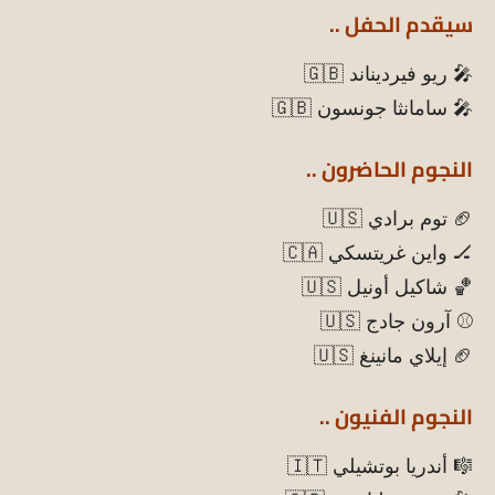
سيقدم الحفل ..
🎤 ريو فيرديناند 🇬🇧
🎤 سامانثا جونسون 🇬🇧
النجوم الحاضرون ..
🏈 توم برادي 🇺🇸
🏒 واين غريتسكي 🇨🇦
🏀 شاكيل أونيل 🇺🇸
⚾ آرون جادج 🇺🇸
🏈 إيلاي مانينغ 🇺🇸
النجوم الفنيون ..
🎼 أندريا بوتشيلي 🇮🇹