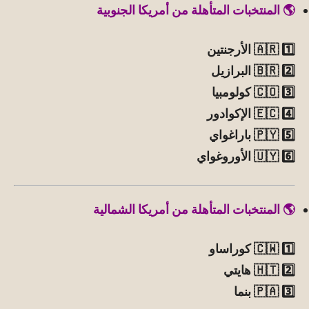
🌎 المنتخبات المتأهلة من أمريكا الجنوبية
1️⃣ 🇦🇷 الأرجنتين
2️⃣ 🇧🇷 البرازيل
3️⃣ 🇨🇴 كولومبيا
4️⃣ 🇪🇨 الإكوادور
5️⃣ 🇵🇾 باراغواي
6️⃣ 🇺🇾 الأوروغواي
🌎 المنتخبات المتأهلة من أمريكا الشمالية
1️⃣ 🇨🇼 كوراساو
2️⃣ 🇭🇹 هايتي
3️⃣ 🇵🇦 بنما