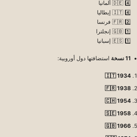
4️⃣ 🇩🇪 ألمانيا
4️⃣ 🇮🇹 إيطاليا
2️⃣ 🇫🇷 فرنسا
1️⃣ 🇬🇧 إنجلترا
1️⃣ 🇪🇸 إسبانيا
11 نسخة
استضافتها دول أوروبية:
🇮🇹 1934
🇫🇷 1938
🇨🇭 1954
🇸🇪 1958
🇬🇧 1966