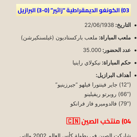
03) الكونغو الديمقراطية “زائير” (0-3) البرازيل
التاريخ:
22/06/1938
ملعب المباراة:
ملعب باركستاديون (غيلسنكيرشن)
عدد الحضور:
35.000
حكم المباراة:
نيكولاي راينيا
أهداف البرازيل:
(“12) جاير فينتورا فيلهو “جيرزينيو”
(“66) روبرتو ريفيلينو
(“79) فالدوميرو فاز فرانكو
04)
منتخب الصين
🇨🇳
شاركت الصين في بطولة كأس العالم 2002 والتى