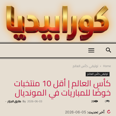
كورابيديا
Home
توثيقي كأس العالم
توثيقي كأس العالم
كأس العالم | أقل 10 منتخبات
|
خوضًا للمباريات في المونديال
0
28
2026-06-03
By
طارق الجزار
-
koraapedia
↻
آخر تحديث:
05-06-2026