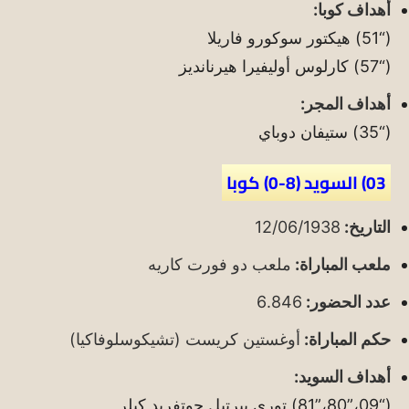
أهداف كوبا:
(“51) هيكتور سوكورو فاريلا
(“57) كارلوس أوليفيرا هيرنانديز
أهداف المجر:
(“35) ستيفان دوباي
03) السويد (8-0) كوبا
التاريخ:
12/06/1938
ملعب المباراة:
ملعب دو فورت كاريه
عدد الحضور:
6.846
حكم المباراة:
أوغستين كريست (تشيكوسلوفاكيا)
أهداف السويد:
(“09،”80،”81) توري بيرتيل جوتفريد كيلر