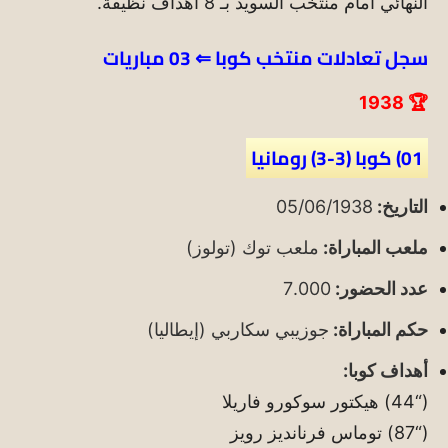
النهائي أمام منتخب السويد بـ 8 أهداف نظيفة.
سجل تعادلات منتخب كوبا
⇐ 03 مباريات
🏆 1938
01) كوبا (3-3) رومانيا
التاريخ:
05/06/1938
ملعب المباراة:
ملعب توك (تولوز)
عدد الحضور:
7.000
حكم المباراة:
جوزيبي سكاربي (إيطاليا)
أهداف كوبا:
(“44) هيكتور سوكورو فاريلا
(“87) توماس فرنانديز رويز