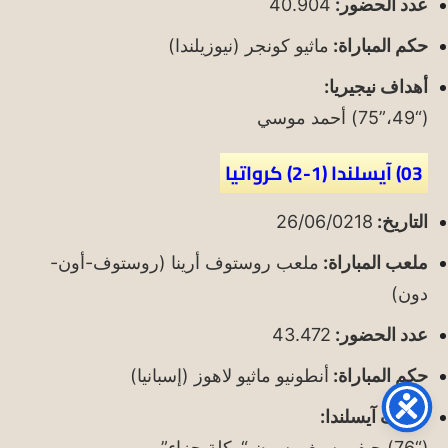
عدد الحضور:
40.904
حكم المباراة:
ماثيو كونجر (نيوزيلندا)
أهداف نيجيريا:
(“49،”75) أحمد موسي
03) آيسلندا (1-2) كرواتيا
التاريخ:
26/06/0218
ملعب المباراة:
ملعب روستوف أرينا (روستوف-أون-
دون)
عدد الحضور:
43.472
حكم المباراة:
أنطونيو ماثيو لاهوز (إسبانيا)
أهداف آيسلندا:
(“76) جيفي سيغورسون “ركلة جزاء”