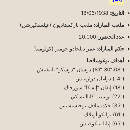
التاريخ:
18/06/1938
ملعب المباراة:
ملعب باركستاديون (غيلسنكيرشن)
عدد الحضور:
20.000
حكم المباراة:
عمر ديلجادو جوميز (كولومبيا)
أهداف يوغوسلافيا:
(“08،”30،”81) دوشان “دوشكو” ياييفيتش
(“14) دراغان دزارييتش
(“18) إيفان “إيفيكا” شورجاك
(“22) يوسيب كاتاليتسكي
(“35) فلاديسلاف يوجيسيفيتش
(“61) برانكو أوبلاك
(“65) إيليا بيتكوفيتش