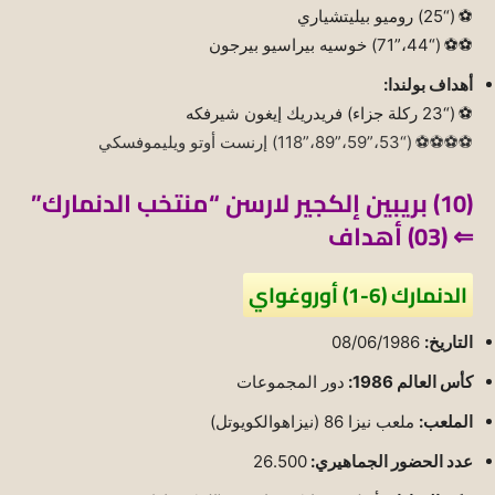
⚽ (“25) روميو بيليتشياري
⚽⚽ (“44،”71) خوسيه بيراسيو بيرجون
أهداف بولندا:
⚽ (“23 ركلة جزاء) فريدريك إيغون شيرفكه
⚽⚽⚽⚽ (“53،”59،”89،”118) إرنست أوتو ويليموفسكي
(10) بريبين إلكجير لارسن “منتخب الدنمارك”
⇐ (03) أهداف
الدنمارك (6-1) أوروغواي
التاريخ:
08/06/1986
كأس العالم 1986:
دور المجموعات
الملعب:
ملعب نيزا 86 (نيزاهوالكويوتل)
عدد الحضور الجماهيري:
26.500