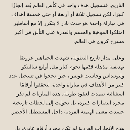
التاريخ. فتسجيل هدف واحد في كأس العالم يُعد إنجازًا
كبيرًا، لكن تسجيل ثلاثة أو أربعة أو حتى خمسة أهداف
في مباراة واحدة هو حدث نادر لا يتكرر إلا مع أساطير
امتلكوا الموهبة والحسم والقدرة على التألق في أكبر
مسرح كروي في العالم.
وعلى مدار تاريخ البطولة، شهدت الجماهير عروضًا
تهديفية مذهلة قدّمها نجوم كبار مثل
أوليغ سالينكو
و
ليونيداس
و
جاست فونتين
، حين نجحوا في تسجيل عدد
كبير من الأهداف في مباراة واحدة، ليحققوا أرقامًا
استثنائية صمدت لعقود طويلة. هذه المباريات لم تكن
مجرد انتصارات كبيرة، بل تحولت إلى لحظات تاريخية
جسدت معنى الهيمنة الفردية داخل المستطيل الأخضر.
هذه الإنجازات الفردية لم تكن مجرد أرقام عابرة، بل