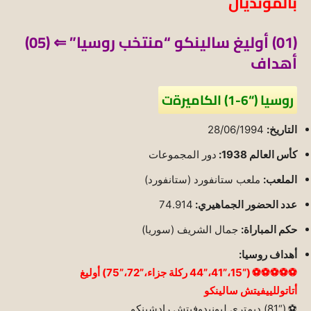
بالمونديال
(01) أوليغ سالينكو “منتخب روسيا” ⇐ (05)
أهداف
روسيا (“6-1) الكاميرةت
التاريخ:
28/06/1994
كأس العالم 1938:
دور المجموعات
الملعب:
ملعب ستانفورد (ستانفورد)
عدد الحضور الجماهيري:
74.914
حكم المباراة:
جمال الشريف (سوريا)
أهداف روسيا:
⚽⚽⚽⚽⚽ (“15،”41،”44 ركلة جزاء،”72،”75) أوليغ
أتاتوللييفيتش سالينكو
⚽ (“81) ديمتري ليونيدوفيتش رادشينكو