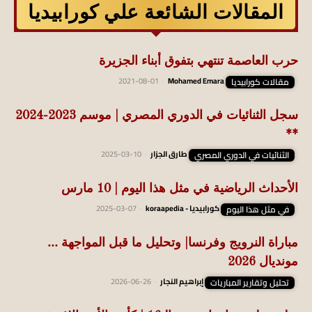
المقالات الشائعة علي كورابيديا
حرب العاصمة تنتهي بتفوق أبناء الجزيرة
مقالات كورابيديا
Mohamed Emara
-
2021-08-01
سجل الثنائيات في الدوري المصري | موسم 2023-2024
**
الثنائيات في الدوري المصري
طارق الجزار
-
2025-03-10
الأحداث الرياضية في مثل هذا اليوم | 10 مارس
في مثل هذا اليوم
كورابيديا - koraapedia
-
2025-03-07
مباراة النرويج وفرنسا| وتحليل ما قبل المواجهة …
مونديال 2026
تحليل وتقارير المباريات
إبراهيم النجار
-
2026-06-26