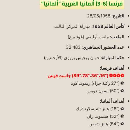
فرنسا (6-3) ألمانيا الغربية “ألمانيا”
التاريخ:
28/06/1958
كأس العالم 1958:
مباراة المركز الثالث
الملعب:
ملعب أوليفي (غوتنبرع)
عدد الحضور الجماهيري:
32.483
حكم المباراة:
خوان ريجيس بروزي (الأرجنتين)
أهداف فرنسا:
⚽⚽⚽⚽ (“16،”36،”78،”89) جاست فونتن
⚽ (“27 ركلة جزاء) ريموند كوبا
⚽ (“50) إيفون دويس
أهداف ألمانيا:
⚽ (“18) هانز تشيسلارتشيك
⚽ (“52) هيلموت ران
⚽ (“84) هانز شيفر