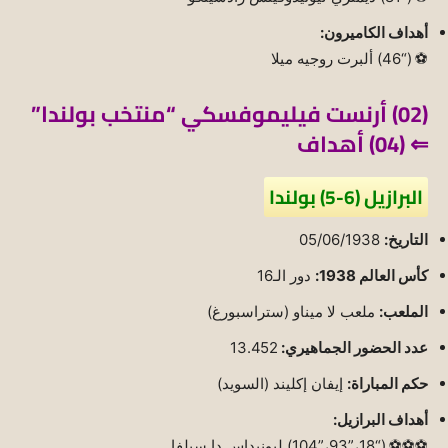
أهداف الكاميرون:
⚽ (“46) ألبرت روجيه ميلا
(02) أرنست فيليموفسكي “منتخب بولندا”
⇐ (04) أهداف
البرازيل (6-5) بولندا
التاريخ:
05/06/1938
كأس العالم 1938:
دور الـ16
الملعب:
ملعب لا ميناو (ستراسبورغ)
عدد الحضور الجماهيري:
13.452
حكم المباراة:
إيفان إكليند (السويد)
أهداف البرازيل:
⚽⚽⚽ (“18،”93،”104) ليونيداس دا سيلفا