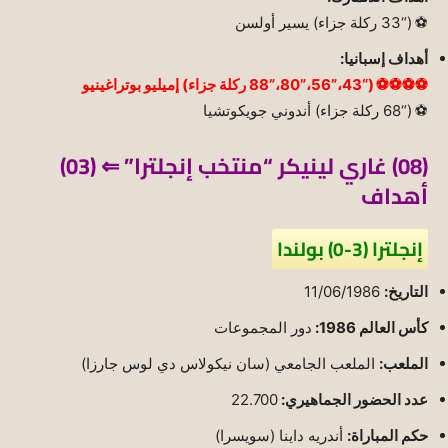
⚽ (“33 ركلة جزاء) يسير أولسن
أهداف إسبانيا:
⚽⚽⚽⚽ (“43،”56،”80،”88 ركلة جزاء) إميليو بوتراغينيو
⚽ (“68 ركلة جزاء) أندوني جويكوتشيا
(08) غاري لينيكر “منتخب إنجلترا” ⇐ (03)
أهداف
إنجلترا (3-0) بولندا
التاريخ:
11/06/1986
كأس العالم 1986:
دور المجموعات
الملعب:
الملعب الجامعي (سان نيكولاس دي لوس جارزا)
عدد الحضور الجماهيري:
22.700
حكم المباراة:
أندريه داينا (سويسرا)