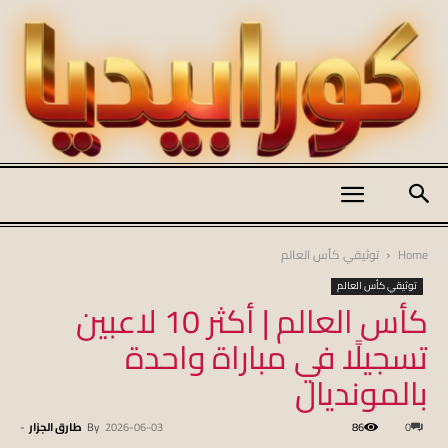
كورابيديا
Home
توثيقي كأس العالم
توثيقي كأس العالم
كأس العالم | أكثر 10 لاعبين
|
تسجيلًا في مباراة واحدة
بالمونديال
koraapedia
0
86
2026-06-03
By
طارق الجزار
-