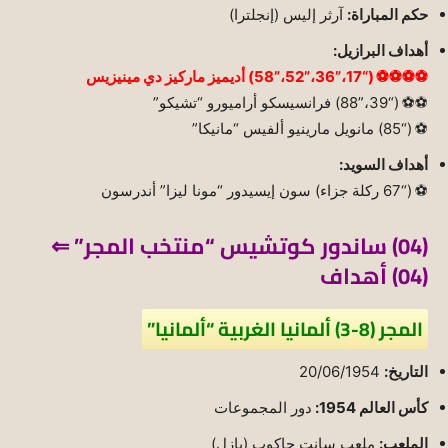
حكم المباراة:
آرثر إليس (إنجلترا)
أهداف البرازيل:
⚽⚽⚽⚽ (“17،”36،”52،”58) أديميز ماركيز دي مينيزيس
⚽⚽ (“39،”88) فرانسيسكو أراميورو “تشيكو”
⚽ (“85) مانويل مارينيو ألفيس “مانيكا”
أهداف السويد:
⚽ (“67 ركلة جزاء) سون إيسيدور “مونا ليزا” أندرسون
(04) ساندور كوتشيس “منتخب المجر” ⇐
(04) أهداف
المجر (8-3) ألمانيا الغربية “ألمانيا”
التاريخ:
20/06/1954
كأس العالم 1954:
دور المجموعات
الملعب:
ملعب سانت جاكوب (بازل)