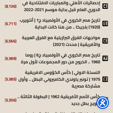
إحصائيات الأهلي والمباريات الافتتاحية في
(8٬136)
الدوري العام قبل بداية موسم 2021-2022
تاريخ مصر الكروي في الأولمبياد ج1 | أنتويرب
(6٬711)
(1920) بلجيكا .. من هنا كانت البداية
مواجهات الفرق البرازيلية مع الفرق العربية
(6٬566)
والأفريقية | محدث (2021)
تاريخ مصر الكروي في الأولمبياد ج6 | روما
(6٬389)
1960 .. الخروج من دور المجموعات لأول مرة
النسخة الاولي | كأس الكؤوس الافريقية
1975 | تونير ياوندي الكاميروني البطل .. وأول
(5٬385)
مشاركة مصرية
كأس الأمم الأفريقية 1962 | البطولة الثالثة ..
(5٬356)
تتويج بطل جديد