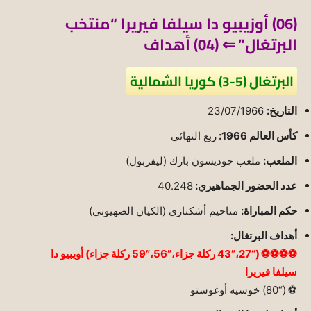
(06) أوزيبيو دا سيلفا فيريرا “منتخب
البرتغال” ⇐ (04) أهداف
البرتغال (5-3) كوريا الشمالية
التاريخ:
23/07/1966
كأس العالم 1966:
ربع النهائي
الملعب:
ملعب جوديسون بارك (ليفربول)
عدد الحضور الجماهيري:
40.248
حكم المباراة:
مناحيم أشكنازي (الكيان الصهيوني)
أهداف البرتغال:
⚽⚽⚽⚽ (“27،”43 ركلة جزاء،”56،”59 ركلة جزاء) أويبيو دا
سيلفا فيريرا
⚽ (“80) خوسيه أوغوستو