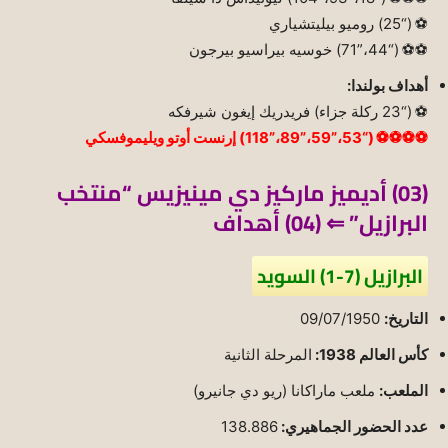
⚽ (“25) روميو بيليتشياري
⚽⚽ (“44،”71) خوسيه بيراسيو بيرجون
أهداف بولندا:
⚽ (“23 ركلة جزاء) فريدريك إيغون شيرفكه
⚽⚽⚽⚽ (“53،”59،”89،”118) إرنست أوتو ويليموفسكي
(03) أديميز ماركيز دي مينيزيس “منتخب
البرازيل” ⇐ (04) أهداف
البرازيل (7-1) السويد
التاريخ:
09/07/1950
كأس العالم 1938:
المرحلة الثانية
الملعب:
ملعب ماراكانا (ريو دي جانيرو)
عدد الحضور الجماهيري:
138.886