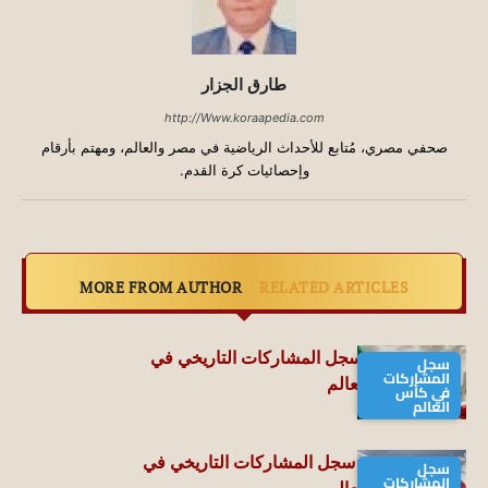
طارق الجزار
http://Www.koraapedia.com
صحفي مصري، مُتابع للأحداث الرياضية في مصر والعالم، ومهتم بأرقام
وإحصائيات كرة القدم.
MORE FROM AUTHOR
RELATED ARTICLES
منتخب إيران | سجل المشاركات التاريخي في
سجل
المشاركات
بطولات كأس العالم
في كأس
العالم
منتخب اليابان | سجل المشاركات التاريخي في
سجل
المشاركات