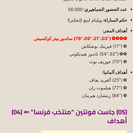
عدد الحضور الجماهيري:
56.000
حكم المباراة:
ويليام لينغ (إنجلترا)
أهداف المجر:
⚽⚽⚽⚽ (“03،”21،”69،”78) ساندور بيتر كوكسيس
⚽ (“17) فيرينك بوشكاش
⚽⚽ (“52،”54) ناندور هيديكوتي
⚽ (“75) جوزيف توث
أهداف ألمانيا:
⚽ (“25) ألفريد بفاف
⚽ (“77) هيلموت ران
⚽ (“84) ريتشارد هيرمان
(05) جاست فونتين “منتخب فرنسا” ⇐ (04)
أهداف