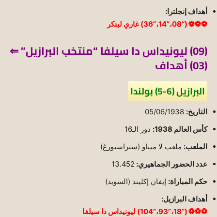
أهداف إنجلترا:
⚽⚽⚽ (“08،”14،”36) غاري لينكر
(09) ليونيداس دا سيلفا “منتخب البرازيل” ⇐
(03) أهداف
البرازيل (6-5) بولندا
التاريخ:
05/06/1938
كأس العالم 1938:
دور الـ16
الملعب:
ملعب لا ميناو (ستراسبورغ)
عدد الحضور الجماهيري:
13.452
حكم المباراة:
إيفان إكليند (السويد)
أهداف البرازيل:
⚽⚽⚽ (“18،”93،”104) ليونيداس دا سيلفا