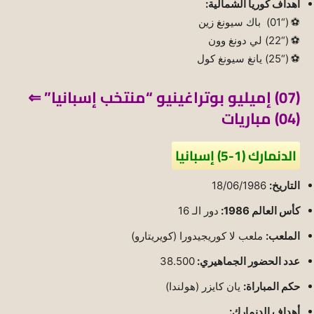
أهداف كوريا الشمالية:
⚽ (“01) باك سيونغ زين
⚽ (“22) لي دونغ وون
⚽ (“25) يانغ سيونغ كول
(07) إميليو بوتراغينيو “منتخب إسبانيا” ⇐
(04) مباريات
الدنمارك (1-5) إسبانيا
التاريخ:
18/06/1986
كأس العالم 1986:
دور الـ 16
الملعب:
ملعب لا كوريجيدورا (كويريتارو)
عدد الحضور الجماهيري:
38.500
حكم المباراة:
يان كايزر (هولندا)
أهداف الدنمارك: