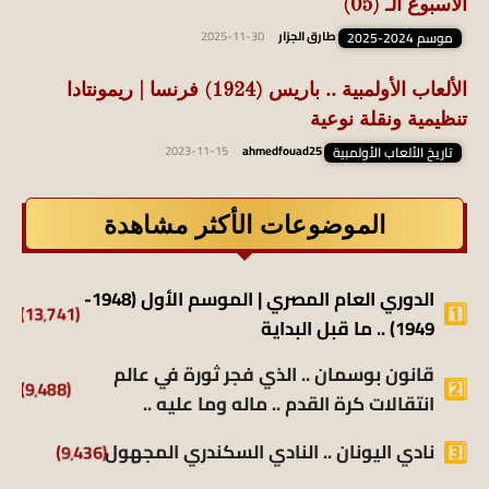
الأسبوع الـ (05)
موسم 2024-2025
طارق الجزار
-
2025-11-30
الألعاب الأولمبية .. باريس (1924) فرنسا | ريمونتادا
تنظيمية ونقلة نوعية
تاريخ الألعاب الأولمبية
ahmedfouad25
-
2023-11-15
الموضوعات الأكثر مشاهدة
الدوري العام المصري | الموسم الأول (1948-
(13٬741)
1949) .. ما قبل البداية
قانون بوسمان .. الذي فجر ثورة في عالم
(9٬488)
انتقالات كرة القدم .. ماله وما عليه ..
نادي اليونان .. النادي السكندري المجهول
(9٬436)