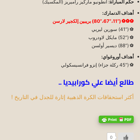
حكم المباراة:
أنطونيو ماركيز راميريز (المكسيك)
أهداف الدنمارك:
⚽⚽⚽ (“11،”67،”80) بريبين إلكجير لارسن
⚽ (“41) سورين ليريي
⚽ (“52) مايكل لاودروب
⚽ (“88) ديسير أولسن
أهداف أوروغواي:
⚽ (“45 ركلة جزاء) إنزو فرانسيسكولي
طالع أيضا علي كورابيديا ..
أكثر استحقاقات الكرة الذهبية إثارة للجدل في التاريخ !
0