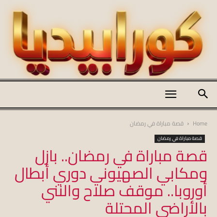
كورابيديا
Home
قصة مباراة في رمضان
قصة مباراة في رمضان
قصة مباراة في رمضان.. بازل
|
ومكابي الصهيوني دوري أبطال
أوروبا.. موقف صلاح والنني
koraapedia
بالأراضي المحتلة