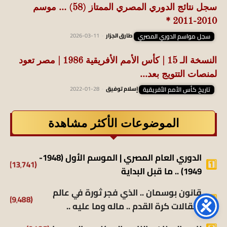
سجل نتائج الدوري المصري الممتاز (58) … موسم
2010-2011 *
سجل مواسم الدوري المصري
طارق الجزار
-
2026-03-11
النسخة الـ 15 | كأس الأمم الأفريقية 1986 | مصر تعود
لمنصات التتويج بعد...
تاريخ كأس الأمم الأفريقية
إسلام توفيق
-
2022-01-28
الموضوعات الأكثر مشاهدة
الدوري العام المصري | الموسم الأول (1948-
(13٬741)
1949) .. ما قبل البداية
قانون بوسمان .. الذي فجر ثورة في عالم
(9٬488)
انتقالات كرة القدم .. ماله وما عليه ..