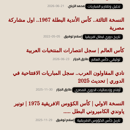
تحليل وتقارير المباريات
محمد الزيني
-
2026-06-21
النسخة الثالثة.. كأس الأندية البطلة 1967.. اول مشاركة
مصرية
تاريخ دوري ابطال افريقيا
إسلام توفيق
-
2022-05-05
كأس العالم | سجل انتصارات المنتخبات العربية
توثيقي كأس العالم
طارق الجزار
-
2026-06-23
نادي المقاولون العرب.. سجل المباريات الافتتاحية في
الدوري | تحديث 2025
أرقام وإحصائيات الدوري المصري
طارق الجزار
-
2025-11-30
النسخة الاولي | كأس الكؤوس الافريقية 1975 | تونير
ياوندي الكاميروني البطل .....
تاريخ كأس الكؤوس الافريقية
إسلام توفيق
-
2025-11-29