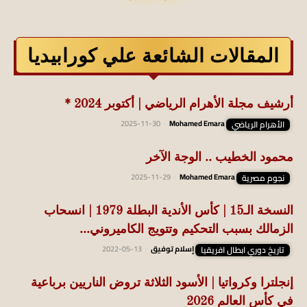
المقالات الشائعة علي كورابيديا
أرشيف مجلة الأهرام الرياضي | أكتوبر 2024 *
الأهرام الرياضي
Mohamed Emara
-
2025-11-30
محمود الخطيب .. الوجة الآخر
نجوم مصرية
Mohamed Emara
-
2025-11-29
النسخة الـ15 | كأس الأندية البطلة 1979 | انسحاب
الزمالك بسبب التحكيم وتتويج الكاميروني...
تاريخ دوري ابطال افريقيا
إسلام توفيق
-
2022-05-13
إنجلترا وكرواتيا | الأسود الثلاثة تروض الناريين برباعية
في كأس العالم 2026