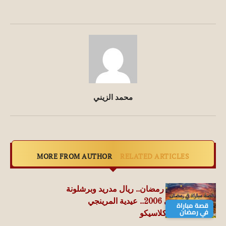
محمد الزيني
MORE FROM AUTHOR
RELATED ARTICLES
قصة مباراة في رمضان.. ريال مدريد وبرشلونة
الدوري الإسباني 2006.. عيدية المرينجي
قصة مباراة
في رمضان
لجماهيره في الكلاسيكو