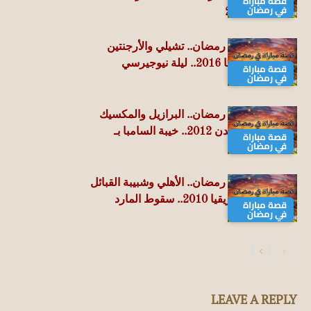
قصة مباراة
في رمضان
الرمضانية 2007
قصة مباراة في رمضان.. تشيلي والأرجنتين
نهائي كوبا أمريكا 2016.. ليلة نيوجيرسي
قصة مباراة
في رمضان
الحزينة
قصة مباراة في رمضان.. البرازيل والمكسيك
نهائي أولمبياد لندن 2012.. خيبة السامبا بـ
قصة مباراة
في رمضان
ويمبلي
قصة مباراة في رمضان.. الأهلي وشبيبة القبائل
دوري أبطال أفريقيا 2010.. سقوط المارد
قصة مباراة
في رمضان
الأحمر
LEAVE A REPLY