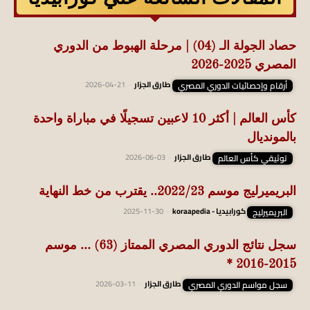
حصاد الجولة الـ (04) | مرحلة الهبوط من الدوري
المصري 2025-2026
أرقام وإحصائيات الدوري المصري
طارق الجزار
-
2026-04-21
كأس العالم | أكثر 10 لاعبين تسجيلًا في مباراة واحدة
بالمونديال
توثيقي كأس العالم
طارق الجزار
-
2026-06-03
البريميرليج موسم 2022/23.. يقترب من خط النهاية
البريميرليج
كورابيديا - koraapedia
-
2025-11-30
سجل نتائج الدوري المصري الممتاز (63) … موسم
2015-2016 *
سجل مواسم الدوري المصري
طارق الجزار
-
2026-03-11