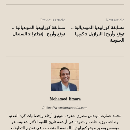
Previous article
Next article
مسابقة كورابيديا المونديالية ..
مسابقة كورابيديا المونديالية ..
توقع وأربح | البرازيل x كوريا
توقع وأربح | إنجلترا x السنغال
الجنوبية
Mohamed Emara
https://www.koraapedia.com/
محمد عمارة، مهندس مصري شغوف بتوثيق أرقام وإحصائيات كرة القدم،
وصاحب رؤية خاصة ومتفردة في أرشفة تاريخ اللعبة الأكثر شعبية.. هو
مؤسس ومدير موقع كورابيديا، المنصة المتخصصة في تقديم التحليلات