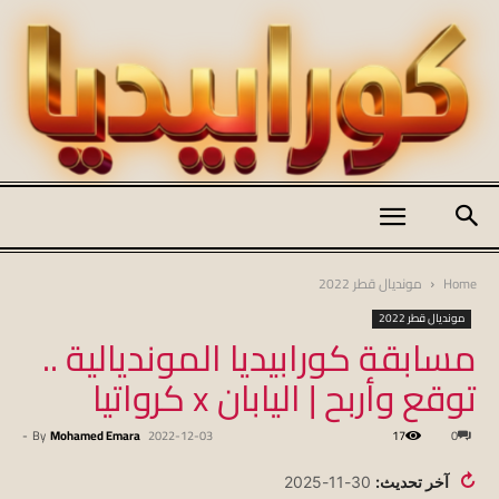
كورابيديا
Home
مونديال قطر 2022
مونديال قطر 2022
مسابقة كورابيديا المونديالية ..
|
توقع وأربح | اليابان x كرواتيا
-
By
Mohamed Emara
2022-12-03
17
0
koraapedia
↻
آخر تحديث:
30-11-2025