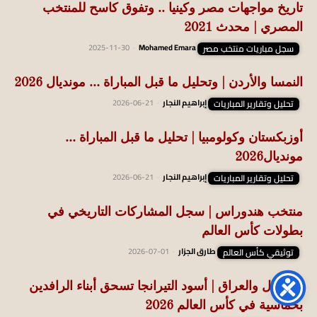
تاريخ مواجهات مصر وكينيا .. وتفوق كاسح للمنتخب
المصري | محدث 2021
سجل مباريات منتخب مصر
Mohamed Emara
-
2025-11-30
النمسا والأردن | وتحليل ما قبل المباراة … مونديال 2026
تحليل وتقارير المباريات
إبراهيم النجار
-
2026-06-21
أوزبكستان وكولومبيا | تحليل ما قبل المباراة …
مونديال2026
تحليل وتقارير المباريات
إبراهيم النجار
-
2026-06-21
منتخب هندوراس | سجل المشاركات التاريخي في
بطولات كأس العالم
توثيقي كأس العالم
طارق الجزار
-
2026-07-01
السنغال والعراق | أسود التيرانجا تسحق أبناء الرافدين
بخماسية في كأس العالم 2026