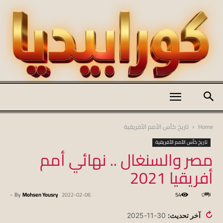
كورابيديا
Home
تاريخ كأس الأمم الأفريقية
تاريخ كأس الأمم الأفريقية
مصر والسنغال .. نهائي أمم
|
أفريقيا 2021
-
By
Mohsen Yousry
2022-02-06
54
0
koraapedia
↻
آخر تحديث:
30-11-2025