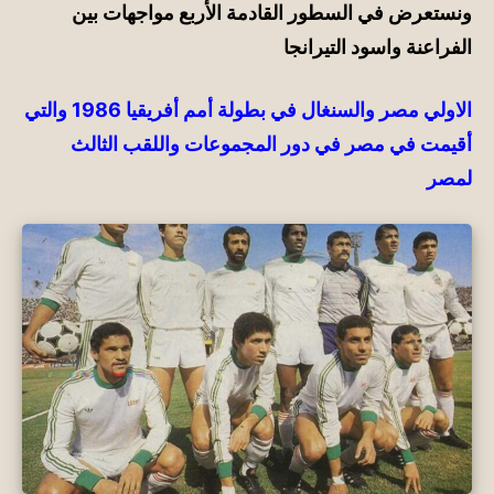
ونستعرض
في
السطور القادمة
الأربع
مواجهات بين
الفراعنة واسود التيرانجا
الاولي مصر والسنغال في بطولة أمم أفريقيا 1986 والتي
أقيمت
في مصر
في
دور المجموعات واللقب الثالث
لمصر