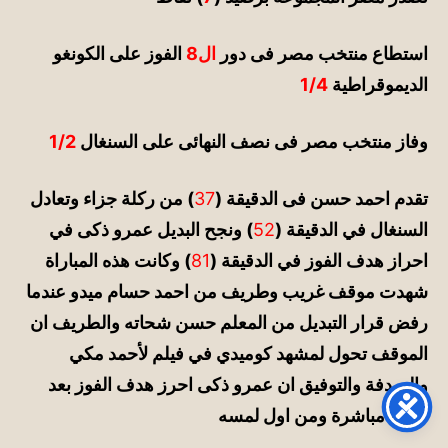
استطاع منتخب مصر فى دور
ال8
الفوز على الكونغو
الديموقراطية
1/4
وفاز منتخب مصر فى نصف النهائى على السنغال
1/2
تقدم احمد حسن فى الدقيقة (
37
) من ركلة جزاء وتعادل
السنغال
في
الدقيقة (
52
) ونجح البديل عمرو ذكى
في
احراز هدف الفوز
في
الدقيقة (
81
) وكانت هذه المباراة
شهدت موقف غريب وطريف من احمد حسام ميدو عندما
رفض قرار التبديل من المعلم حسن شحاته والطريف ان
الموقف تحول لمشهد كوميدي
في
فيلم
لأحمد
مكي
والصدفة
والتوفيق ان عمرو ذكى احرز هدف الفوز بعد
نزوله مباشرة ومن اول لمسه