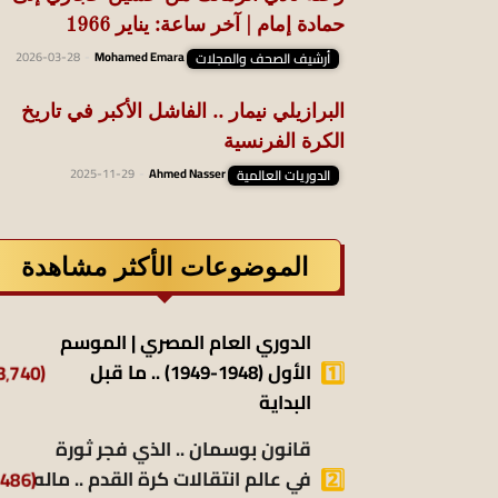
حمادة إمام | آخر ساعة: يناير 1966
أرشيف الصحف والمجلات
Mohamed Emara
-
2026-03-28
البرازيلي نيمار .. الفاشل الأكبر في تاريخ
الكرة الفرنسية
الدوريات العالمية
Ahmed Nasser
-
2025-11-29
الموضوعات الأكثر مشاهدة
الدوري العام المصري | الموسم
(13٬740)
الأول (1948-1949) .. ما قبل
البداية
قانون بوسمان .. الذي فجر ثورة
(9٬486)
في عالم انتقالات كرة القدم .. ماله