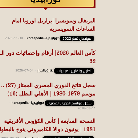
البرتغال وسويسرا |برازيل اوروبا امام
الساعات السويسرية
مونديال قطر 2022
كورابيديا - koraapedia
-
2025-11-30
كأس العالم 2026| أرقام وإحصائيات دور الـ
32
تحليل وتقارير المباريات
طارق الجزار
-
2026-07-04
سجل نتائج الدوري المصري الممتاز (27) ..
موسم 1979-1980 | الأهلي البطل (16)
سجل مواسم الدوري المصري
كورابيديا - koraapedia
-
2026-03-14
النسخة السابعة | كأس الكؤوس الأفريقية
1981 | يونيون دوالا الكاميروني يتوج بالبطولة