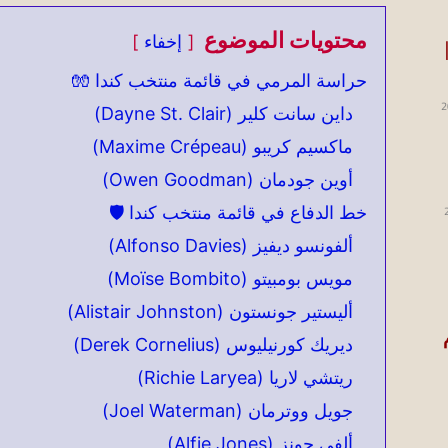
محتويات الموضوع
إخفاء
أس العالم 2026 |
حراسة المرمي في قائمة منتخب كندا 🧤
2
داين سانت كلير (Dayne St. Clair)
ماكسيم كريبو (Maxime Crépeau)
أوين جودمان (Owen Goodman)
خط الدفاع في قائمة منتخب كندا 🛡️
ألفونسو ديفيز (Alfonso Davies)
مويس بومبيتو (Moïse Bombito)
أليستير جونستون (Alistair Johnston)
م
ديريك كورنيليوس (Derek Cornelius)
ريتشي لاريا (Richie Laryea)
جويل ووترمان (Joel Waterman)
ألفي جونز (Alfie Jones)