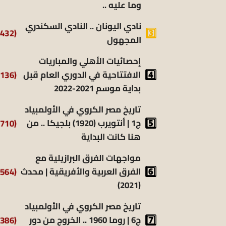
وما عليه ..
نادي اليونان .. النادي السكندري
(9٬432)
المجهول
إحصائيات الأهلي والمباريات
(8٬136)
الافتتاحية في الدوري العام قبل
بداية موسم 2021-2022
تاريخ مصر الكروي في الأولمبياد
(6٬710)
ج1 | أنتويرب (1920) بلجيكا .. من
هنا كانت البداية
مواجهات الفرق البرازيلية مع
(6٬564)
الفرق العربية والأفريقية | محدث
(2021)
تاريخ مصر الكروي في الأولمبياد
(6٬386)
ج6 | روما 1960 .. الخروج من دور