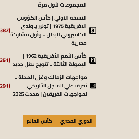
المجموعات لأول مرة
النسخة الاولي | كأس الكؤوس
الافريقية 1975 | تونير ياوندي
(5٬382)
الكاميروني البطل .. وأول مشاركة
مصرية
كأس الأمم الأفريقية 1962 |
(5٬351)
البطولة الثالثة .. تتويج بطل جديد
مواجهات الزمالك وغزل المحلة ..
(5٬291)
تعرف علي السجل التاريخي
لمواجهات الفريقين | محدث 2025
الدوري المصري
كأس العالم