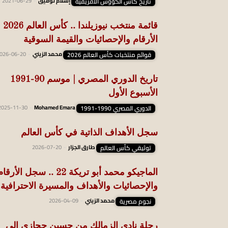
تاريخ كأس الكؤوس الافريقية
إسلام توفيق
-
2021-06-29
قائمة منتخب نيوزيلندا .. ك
الأرقام والإحصائيات والقيمة السوقية
قوائم منتخبات كأس العالم 2026
محمد الزيني
-
026-06-20
تاريخ الدوري المصري | موسم 90-1991
الأسبوع الأول
الدوري المصري 1990-1991
Mohamed Emara
-
2025-11-30
سجل الأهداف الذاتية في كأس العالم
توثيقي كأس العالم
طارق الجزار
-
2026-07-20
الماجيكو محمد أبو تريكة 22 .. سجل الأرقا
والإحصائيات والأهداف والمسيرة الاحترافية
نجوم مصرية
محمد الزيني
-
2026-04-09
رحلة نادي الزمالك من حسين حجازي إلى