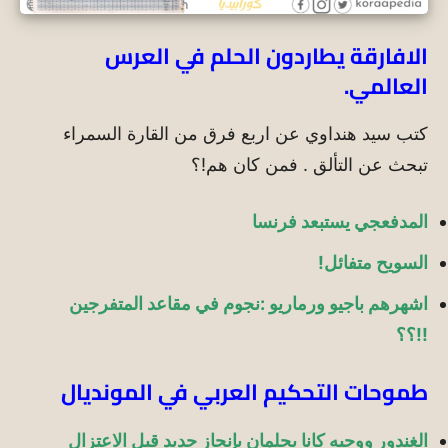
الافارقة يطاردون الحلم في العرس
العالمي.
كتب سيد هنداوي عن اربع فرق من القارة السمراء
تبحث عن التألق . فمن كان هم!؟
المدفعجي يستبعد فرنسا
السويح متفائل!
اشهرهم باجيو ورماريو :نجوم في مقاعد المتفرجين
!!؟؟
طموحات التحكيم العربي في المونديال
الغندور ووجيه كانا يحلمان بإنجاز جديد قبل الاعتزال