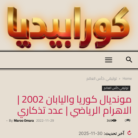
كورابيديا
Home
توثيقي كأس العالم
توثيقي كأس العالم
مونديال كوريا واليابان 2002 |
|
الاهرام الرياضي | عدد تذكاري
-
By
Maroo Omara
2022-11-29
349
0
koraapedia
↻
آخر تحديث:
30-11-2025