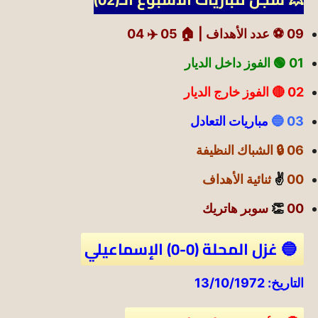
09 ⚽ عدد الأهداف |
🏠 05
✈️ 04
01 🟢
الفوز داخل الديار
02 🔴 الفوز خارج الديار
03 🔵
مباريات التعادل
06 🔒 الشباك النظيفة
00
✌️
ثنائية الأهداف
00
👏
سوبر هاتريك
🔵 غزل المحلة (0-0) الإسماعيلي
التاريخ: 13/10/1972