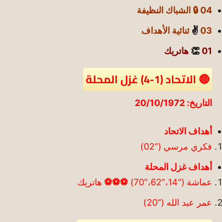
04 🔒 الشباك النظيفة
03
✌️
ثنائية الأهداف
01
👏
هاتريك
🔴 الاتحاد (1-4) غزل المحلة
التاريخ: 20/10/1972
أهداف الاتحاد
فكري مرسي (“02)
أهداف غزل المحلة
عماشة (“14،”62،”70)
⚽
⚽
⚽
هاتريك
عمر عبد الله (“20)