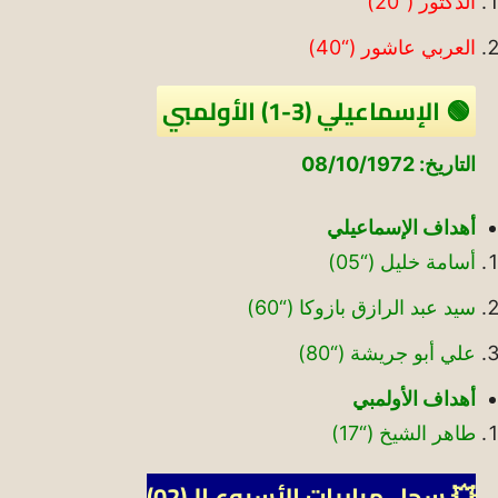
الدكتور (“20)
العربي عاشور (“40)
🟢 الإسماعيلي (3-1) الأولمبي
التاريخ: 08/10/1972
أهداف الإسماعيلي
أسامة خليل (“05)
سيد عبد الرازق بازوكا (“60)
علي أبو جريشة (“80)
أهداف الأولمبي
طاهر الشيخ (“17)
💥 سجل مباريات الأسبوع الـ(02)