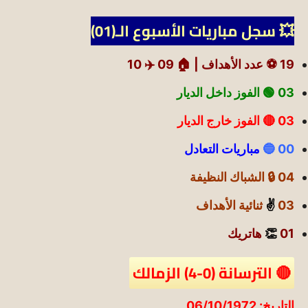
💥 سجل مباريات الأسبوع الـ(01)
19 ⚽ عدد الأهداف |
🏠 09
✈️ 10
03 🟢
الفوز داخل الديار
03 🔴 الفوز خارج الديار
00 🔵
مباريات التعادل
04 🔒 الشباك النظيفة
03
✌️
ثنائية الأهداف
01
👏
هاتريك
🔴 الترسانة (0-4) الزمالك
التاريخ: 06/10/1972