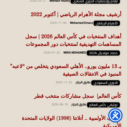
أرقام وإحصائيات الدوري المصري
Mohsen Yousry
-
2026-03-27
أرشيف مجلة الأهرام الرياضي | أكتوبر 2022
الأهرام الرياضي
Mohamed Emara
-
2025-11-30
أهداف المنتخبات في كأس العالم 2026 | سجل
المساهمات التهديفية لمنتخبات دور المجموعات
حصاد مونديال 2026
MIRA MOHAMED
-
2026-07-26
بـ 13 مليون يورو.. الأهلي السعودي يتخلص من “لاعبه”
المنبوذ في الانتقالات الصيفية
الدوري السعودي
طارق الجزار
-
2025-11-29
كأس العالم| سجل مشاركات منتخب قطر
توثيقي كأس العالم
طارق الجزار
-
2026-06-19
الألعاب الأولمبية .. أتلانتا (1996) الولايات المتحدة
الأمريكية