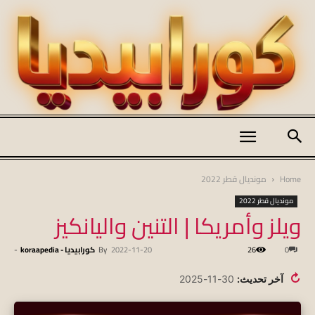
كورابيديا
Home
مونديال قطر 2022
مونديال قطر 2022
ويلز وأمريكا | التنين واليانكيز
|
0
26
2022-11-20
By
كورابيديا - koraapedia
-
koraapedia
↻
آخر تحديث:
30-11-2025