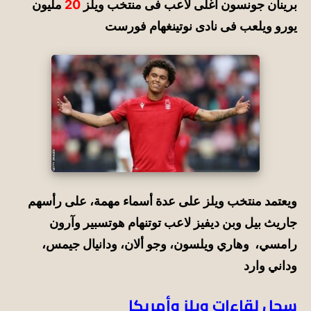
برينان جونسون اغلى لاعب فى منتخب ويلز
20
مليون
يورو ويلعب فى نادى نوتينغهام فورست
ويعتمد منتخب ويلز على عدة أسماء مهمة، على رأسهم
جاريث بيل وبن ديفيز لاعب توتنهام هوتسبير وآرون
رامسي، وهاري ويلسون، وجو ألان، ودانيال جيمس،
وداني وارد
سجل لقاءات ويلز وأمريكا