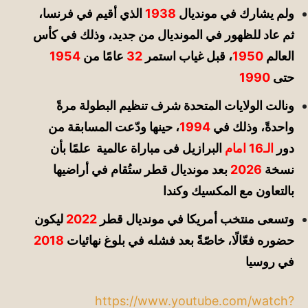
ولم يشارك في مونديال
1938
الذي أقيم في فرنسا،
ثم عاد للظهور في المونديال من جديد، وذلك في كأس
العالم
1950
، قبل غياب استمر
32
عامًا من
1954
حتى
1990
ونالت الولايات المتحدة شرف تنظيم البطولة مرةً
واحدةً، وذلك في
1994
، حينها ودّعت المسابقة من
دور
الـ16 امام
البرازيل فى مباراة عالمية
علمًا بأن
نسخة
2026
بعد مونديال قطر ستُقام في أراضيها
بالتعاون مع المكسيك وكندا
وتسعى منتخب أمريكا في مونديال قطر
2022
ليكون
حضوره فعّالًا، خاصّةً بعد فشله في بلوغ نهائيات
2018
في روسيا
https://www.youtube.com/watch?