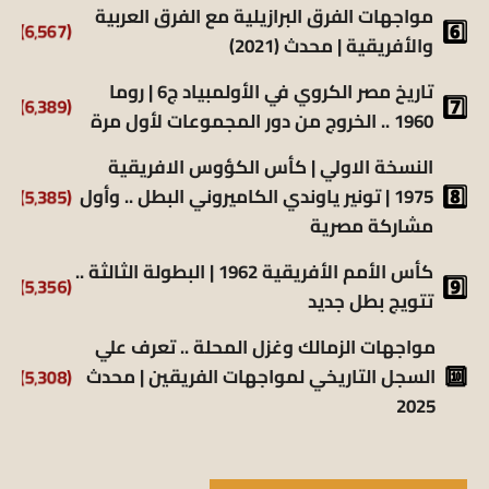
مواجهات الفرق البرازيلية مع الفرق العربية
(6٬567)
والأفريقية | محدث (2021)
تاريخ مصر الكروي في الأولمبياد ج6 | روما
(6٬389)
1960 .. الخروج من دور المجموعات لأول مرة
النسخة الاولي | كأس الكؤوس الافريقية
1975 | تونير ياوندي الكاميروني البطل .. وأول
(5٬385)
مشاركة مصرية
كأس الأمم الأفريقية 1962 | البطولة الثالثة ..
(5٬356)
تتويج بطل جديد
مواجهات الزمالك وغزل المحلة .. تعرف علي
السجل التاريخي لمواجهات الفريقين | محدث
(5٬308)
2025