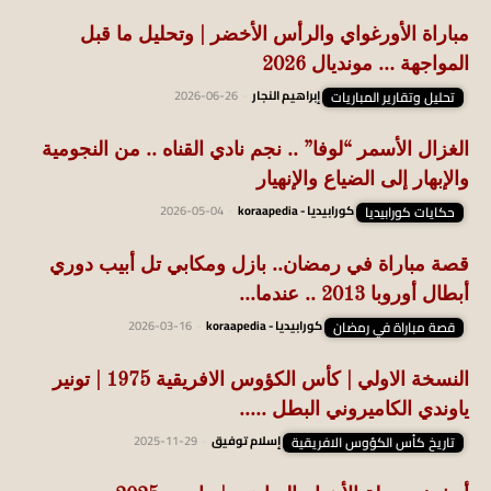
مباراة الأورغواي والرأس الأخضر | وتحليل ما قبل
المواجهة … مونديال 2026
تحليل وتقارير المباريات
إبراهيم النجار
-
2026-06-26
الغزال الأسمر “لوفا” .. نجم نادي القناه .. من النجومية
والإبهار إلى الضياع والإنهيار
حكايات كورابيديا
كورابيديا - koraapedia
-
2026-05-04
قصة مباراة في رمضان.. بازل ومكابي تل أبيب دوري
أبطال أوروبا 2013 .. عندما...
قصة مباراة في رمضان
كورابيديا - koraapedia
-
2026-03-16
النسخة الاولي | كأس الكؤوس الافريقية 1975 | تونير
ياوندي الكاميروني البطل .....
تاريخ كأس الكؤوس الافريقية
إسلام توفيق
-
2025-11-29