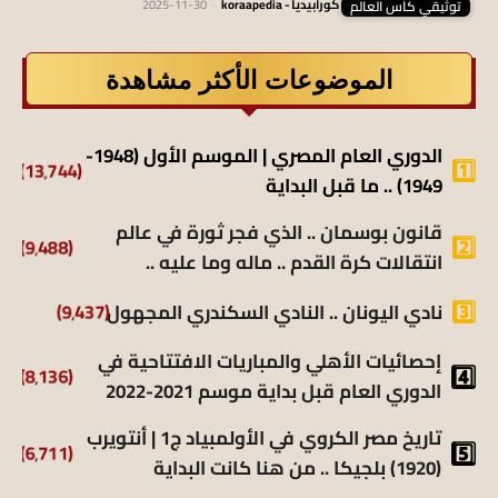
توثيقي كأس العالم
كورابيديا - koraapedia
-
2025-11-30
الموضوعات الأكثر مشاهدة
الدوري العام المصري | الموسم الأول (1948-
(13٬744)
1949) .. ما قبل البداية
قانون بوسمان .. الذي فجر ثورة في عالم
(9٬488)
انتقالات كرة القدم .. ماله وما عليه ..
نادي اليونان .. النادي السكندري المجهول
(9٬437)
إحصائيات الأهلي والمباريات الافتتاحية في
(8٬136)
الدوري العام قبل بداية موسم 2021-2022
تاريخ مصر الكروي في الأولمبياد ج1 | أنتويرب
(6٬711)
(1920) بلجيكا .. من هنا كانت البداية