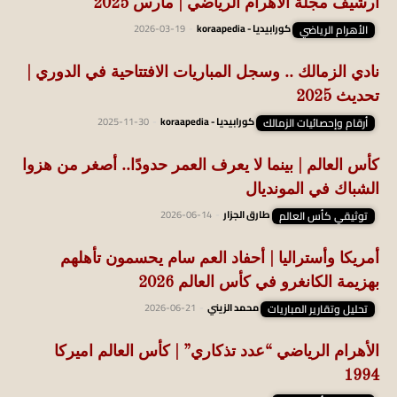
أرشيف مجلة الأهرام الرياضي | مارس 2025
الأهرام الرياضي
كورابيديا - koraapedia
-
2026-03-19
نادي الزمالك .. وسجل المباريات الافتتاحية في الدوري |
تحديث 2025
أرقام وإحصائيات الزمالك
كورابيديا - koraapedia
-
2025-11-30
كأس العالم | بينما لا يعرف العمر حدودًا.. أصغر من هزوا
الشباك في المونديال
توثيقي كأس العالم
طارق الجزار
-
2026-06-14
أمريكا وأستراليا | أحفاد العم سام يحسمون تأهلهم
بهزيمة الكانغرو في كأس العالم 2026
تحليل وتقارير المباريات
محمد الزيني
-
2026-06-21
الأهرام الرياضي “عدد تذكاري” | كأس العالم اميركا
1994