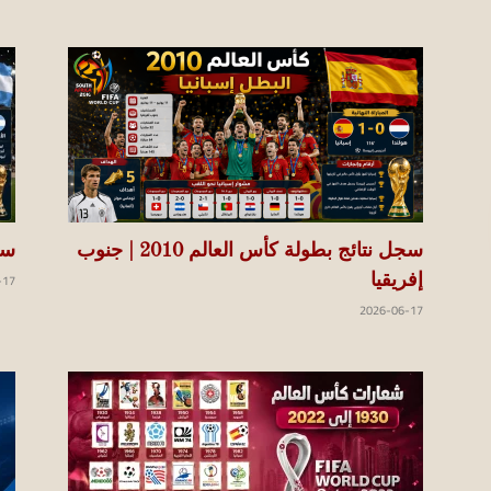
koraapedia
سجل نتائج بطولة كأس العالم 2010 | جنوب
سجل
-17
إفريقيا
2026-06-17