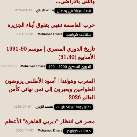
والنني بالأراضي...
قصة مباراة في رمضان
محمد الزيني
-
2026-03-11
حرب العاصمة تنتهي بتفوق أبناء الجزيرة
مقالات كورابيديا
Mohamed Emara
-
2021-08-01
تاريخ الدوري المصري | موسم 90-1991 |
الأسابيع (31،30)
الدوري المصري 1990-1991
Mohamed Emara
-
2025-11-30
المغرب وهولندا | أسود الأطلس يروضون
الطواحين ويعبرون إلى ثمن نهائي كأس
العالم 2026
تحليل وتقارير المباريات
محمد الزيني
-
2026-07-01
مصر فى انتظار “ديربي القاهرة” الأعظم
مقالات كورابيديا
Mohamed Emara
-
2020-11-07