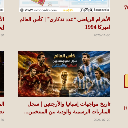
 .. من سجل أول الأهداف لـ 76
الأهرام الرياضي “عدد تذكاري” | كأس العالم
ال
اميركا 1994
إيطا
-30
2025-11-30
تاريخ مواجهات إسبانيا والأرجنتين | سجل
ال
المباريات الرسمية والودية بين المنتخبين...
نصف
2026-07-20
-30