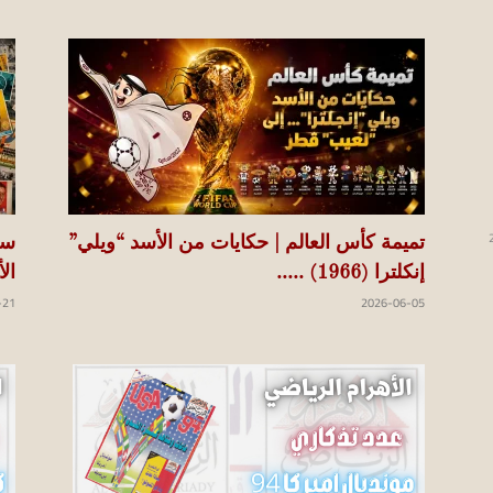
تميمة كأس العالم | حكايات من الأسد “ويلي”
إنكلترا (1966) .....
ال
-21
2026-06-05