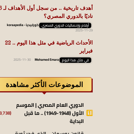
أهدف تاريخية
ناديًا بالدوري المصري؟
أرقام وإحصائيات الدوري المصري
كورابيديا - koraapedia
-
2025-11-29
الأحداث الرياضية في مثل هذا اليوم .. 22
فبراير
في مثل هذا اليوم
Mohamed Emara
-
2025-11-30
الموضوعات الأكثر مشاهدة
الدوري العام المصري | الموسم
الأول (1948-1949) .. ما قبل
(13٬738)
البداية
قانون بوسمان .. الذي فجر ثورة