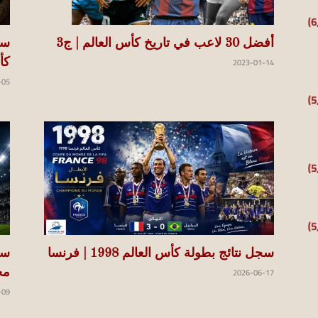
سج
أفضل 30 لاعب في تاريخ كأس العالم | ج3
2023-01-14
كأس
-05
سجل نتائج بطولة كأس العالم 1998 | فرنسا
سج
2026-06-17
محد
-09