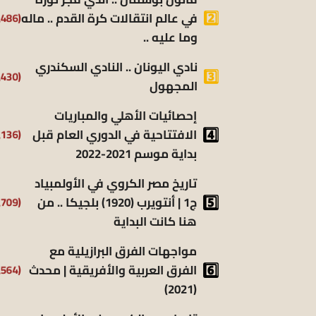
في عالم انتقالات كرة القدم .. ماله
(9٬486)
وما عليه ..
نادي اليونان .. النادي السكندري
(9٬430)
المجهول
إحصائيات الأهلي والمباريات
الافتتاحية في الدوري العام قبل
(8٬136)
بداية موسم 2021-2022
تاريخ مصر الكروي في الأولمبياد
ج1 | أنتويرب (1920) بلجيكا .. من
(6٬709)
هنا كانت البداية
مواجهات الفرق البرازيلية مع
الفرق العربية والأفريقية | محدث
(6٬564)
(2021)