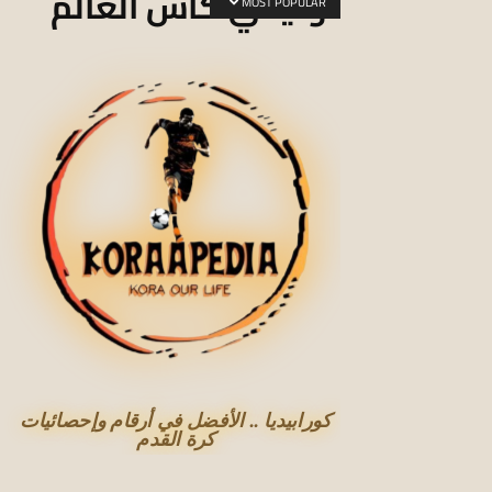
توثيقي كأس العالم
MOST POPULAR
كورابيديا .. الأفضل في أرقام وإحصائيات
كرة القدم