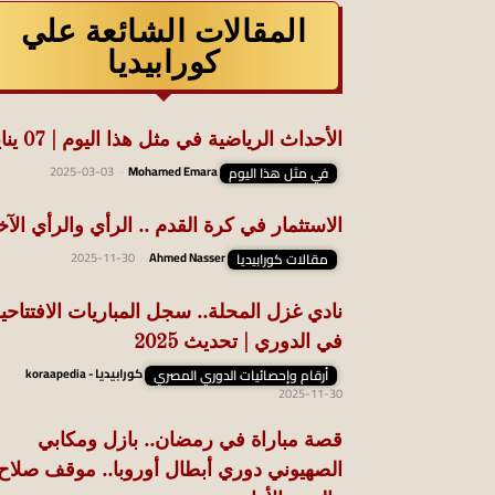
المقالات الشائعة علي
كورابيديا
الأحداث الرياضية في مثل هذا اليوم | 07 يناير
في مثل هذا اليوم
Mohamed Emara
-
2025-03-03
الاستثمار في كرة القدم .. الرأي والرأي الآخ
مقالات كورابيديا
Ahmed Nasser
-
2025-11-30
نادي غزل المحلة.. سجل المباريات الافتتاحي
في الدوري | تحديث 2025
أرقام وإحصائيات الدوري المصري
كورابيديا - koraapedia
-
2025-11-30
قصة مباراة في رمضان.. بازل ومكابي
الصهيوني دوري أبطال أوروبا.. موقف صلاح