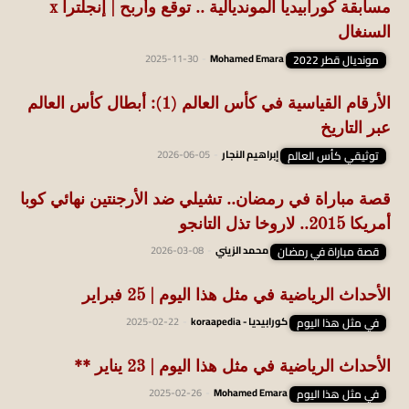
مسابقة كورابيديا المونديالية .. توقع وأربح | إنجلترا x
السنغال
مونديال قطر 2022
Mohamed Emara
-
2025-11-30
الأرقام القياسية في كأس العالم (1): أبطال كأس العالم
عبر التاريخ
توثيقي كأس العالم
إبراهيم النجار
-
2026-06-05
قصة مباراة في رمضان.. تشيلي ضد الأرجنتين نهائي كوبا
أمريكا 2015.. لاروخا تذل التانجو
قصة مباراة في رمضان
محمد الزيني
-
2026-03-08
الأحداث الرياضية في مثل هذا اليوم | 25 فبراير
في مثل هذا اليوم
كورابيديا - koraapedia
-
2025-02-22
الأحداث الرياضية في مثل هذا اليوم | 23 يناير **
في مثل هذا اليوم
Mohamed Emara
-
2025-02-26