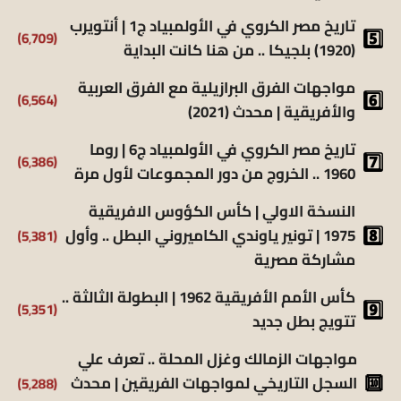
تاريخ مصر الكروي في الأولمبياد ج1 | أنتويرب
(6٬709)
(1920) بلجيكا .. من هنا كانت البداية
مواجهات الفرق البرازيلية مع الفرق العربية
(6٬564)
والأفريقية | محدث (2021)
تاريخ مصر الكروي في الأولمبياد ج6 | روما
(6٬386)
1960 .. الخروج من دور المجموعات لأول مرة
النسخة الاولي | كأس الكؤوس الافريقية
(5٬381)
1975 | تونير ياوندي الكاميروني البطل .. وأول
مشاركة مصرية
كأس الأمم الأفريقية 1962 | البطولة الثالثة ..
(5٬351)
تتويج بطل جديد
مواجهات الزمالك وغزل المحلة .. تعرف علي
(5٬288)
السجل التاريخي لمواجهات الفريقين | محدث