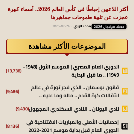
أكثر اللاعبين إحباطًا في كأس العالم 2026.. أسماء كبيرة
عجزت عن تلبية طموحات جماهيرها
حصاد مونديال 2026
محمد الزيني
-
2026-07-24
الموضوعات الأكثر مشاهدة
الدوري العام المصري | الموسم الأول (1948-
(13٬738)
1949) .. ما قبل البداية
قانون بوسمان .. الذي فجر ثورة في عالم
(9٬486)
انتقالات كرة القدم .. ماله وما عليه ..
(9٬430)
نادي اليونان .. النادي السكندري المجهول
إحصائيات الأهلي والمباريات الافتتاحية في
(8٬136)
الدوري العام قبل بداية موسم 2021-2022