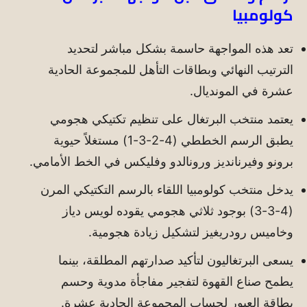
كولومبيا
تعد هذه المواجهة حاسمة بشكل مباشر لتحديد
الترتيب النهائي وبطاقات التأهل للمجموعة الحادية
عشرة في المونديال.
يعتمد منتخب البرتغال على تنظيم تكتيكي هجومي
يطبق الرسم الخططي (4-2-3-1) مستغلاً حيوية
برونو وفيرنانديز ورونالدو وفليكس في الخط الأمامي.
يدخل منتخب كولومبيا اللقاء بالرسم التكتيكي المرن
(4-3-3) بوجود ثلاثي هجومي يقوده لويس دياز
وخاميس رودريغيز لتشكيل زيادة هجومية.
يسعى البرتغاليون لتأكيد صدارتهم المطلقة، بينما
يطمح صناع القهوة لتفجير مفاجأة مدوية وحسم
بطاقة العبور لحساب المجموعة الحادية عشرة.