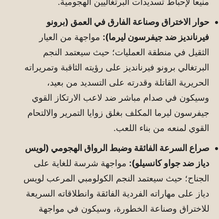
منيعاً لإحباط تسديدات البرتغاليين الهجومية.
حوار الاختراق وصناعة الفارق في العمق (برونو
فيرنانديز ضد جيفرسون ليرما):
مواجهة من العيار
الثقيل في منطقة العمليات؛ حيث سيعتمد النجم
البرتغالي برونو فيرنانديز على رؤيته الثاقبة وتمريراته
الحريرية القاتلة وقدرته على التسديد من بعيد،
وسيكون في صدام مباشر ضد لاعب الارتكاز القوي
جيفرسون ليرما المكلف بغلق زوايا التمرير والالتحام
القوي لمنعه من بناء اللعب.
صراع السرعة الفائقة وضبط الرواق الهجومي (لويس
دياز ضد جواو كانسيلو):
مواجهة شرسة للغاية على
الجناح؛ حيث سيعتمد النجم الكولومبي المرعب لويس
دياز على مهاراته الفردية الفائقة وانطلاقاته السريعة
للاختراق وصناعة الخطورة، وسيكون في مواجهة