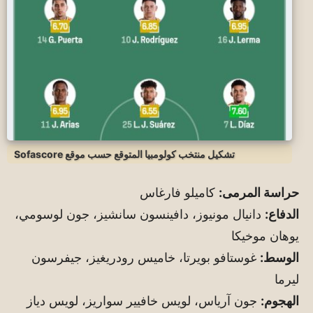
تشكيل منتخب كولومبيا المتوقع حسب موقع Sofascore
حراسة المرمى:
كاميلو فارغاس
الدفاع:
دانيال مونيوز، دافينسون سانشيز، جون لوسومي،
يوهان موخيكا
الوسط:
غوستافو بويرتا، خاميس رودريغيز، جيفرسون
ليرما
الهجوم:
جون آرياس، لويس خافيير سواريز، لويس دياز