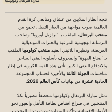
مباراة البرتغال وكولومبيا
تتجه أنظار الملايين من عشاق ومتابعي كرة القدم
العالمية صوب مواجهة من العيار الثقيل، تجمع بين
منتخب البرتغال
، الملقب بـ “برازيل أوروبا” وصاحب
الترسانة الهجومية المرعبة والخبرات المونديالية
العريضة، ونظيره اللاتيني العنيد
منتخب كولومبيا
الملقب
بـ “صناع القهوة” والمعروف بأسلوبه الفني الساحر
والاندفاع البدني الكبير. تأتي هذه القمة الكروية في إطار
منافسات
الجولة الثالثة
والأخيرة لحساب المجموعة
الحادية عشرة
من نهائيات
كأس العالم 2026
.
تمثل مباراة البرتغال وكولومبيا منعطفاً مصيرياً لكلا
المنتخبين في صراع اقتناص بطاقة التأهل والعبور نحو
الأدوار الإقصائية وتأكيد الصدارة؛ حيث يدخل المنتخب