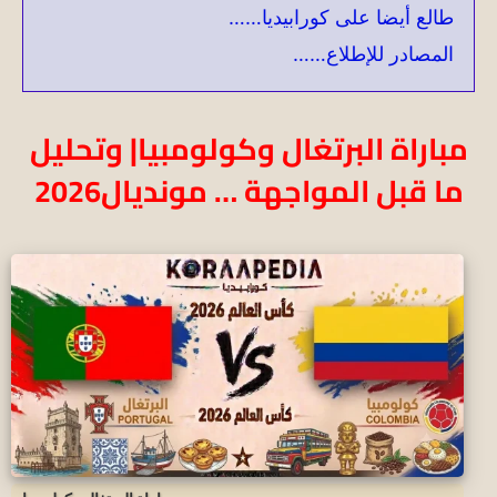
طالع أيضا على كورابيديا……
المصادر للإطلاع……
مباراة البرتغال وكولومبيا| وتحليل
ما قبل المواجهة … مونديال2026