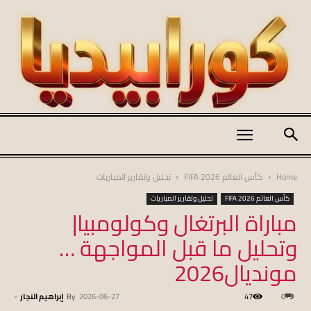
كورابيديا
Home
كأس العالم FIFA 2026
تحليل وتقارير المباريات
كأس العالم FIFA 2026
تحليل وتقارير المباريات
مباراة البرتغال وكولومبيا|
|
وتحليل ما قبل المواجهة …
مونديال2026
koraapedia
0
47
2026-06-27
By
إبراهيم النجار
-