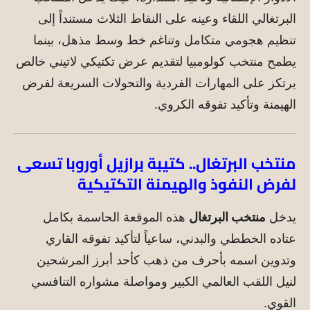
البرتغالي اللقاء وعينه على النقاط الثلاث مستنداً إلى
تنظيم هجومي متكامل وتناغم خط وسط مذهل، بينما
يطمح منتخب كولومبيا لتقديم عرض تكتيكي لاتيني خالص
يرتكز على المهارات الفردية والتحولات السريعة لفرض
الهيمنة وتأكيد تفوقه الكروي.
منتخب البرتغال.. كتيبة برازيل أوروبا تسعى
لفرض النفوذ والهيمنة التكتيكية
يدخل
منتخب البرتغال
هذه الموقعة الحاسمة بكامل
عتاده الخططي والبدني، ساعياً لتأكيد تفوقه القاري
وتدوين اسمه بأحرف من ذهب كأحد أبرز المرشحين
لنيل اللقب العالمي الكبير ومواصلة مشواره التنافسي
القوي.